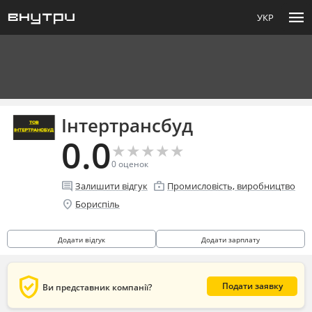
menu
УКР
Інтертрансбуд
0.0
★
★
★
★
★
★
★
★
★
★
0
оценок
comment
enterprise
Залишити відгук
Промисловість, виробництво
location_on
Бориспіль
Додати відгук
Додати зарплату
verified_user
Подати заявку
Ви представник компанії?