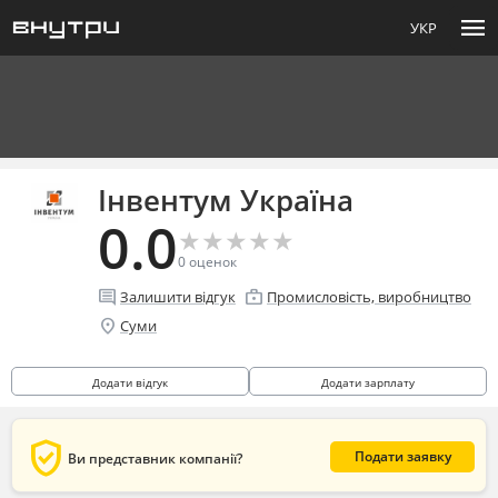
menu
УКР
Інвентум Україна
0.0
★
★
★
★
★
★
★
★
★
★
0
оценок
comment
enterprise
Залишити відгук
Промисловість, виробництво
location_on
Суми
Додати відгук
Додати зарплату
verified_user
Подати заявку
Ви представник компанії?