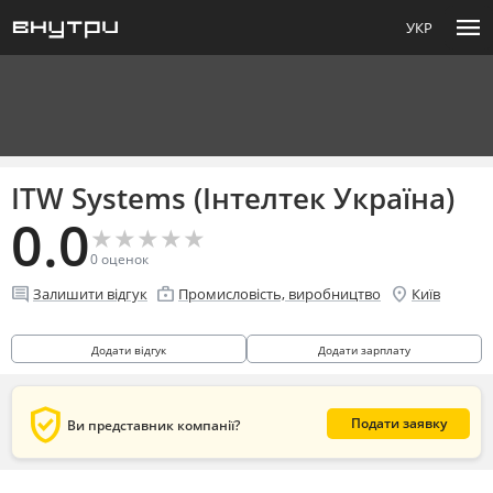
menu
УКР
ITW Systems (Інтелтек Україна)
0.0
★
★
★
★
★
★
★
★
★
★
0
оценок
comment
enterprise
location_on
Залишити відгук
Промисловість, виробництво
Київ
Додати відгук
Додати зарплату
verified_user
Подати заявку
Ви представник компанії?