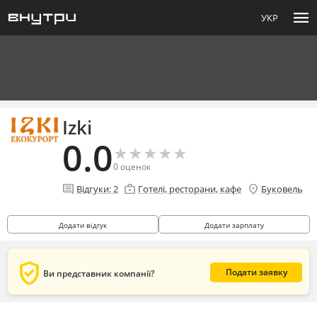
menu
УКР
Izki
0.0
★
★
★
★
★
★
★
★
★
★
0
оценок
comment
enterprise
location_on
Відгуки:
2
Готелі, ресторани, кафе
Буковель
Додати відгук
Додати зарплату
verified_user
Подати заявку
Ви представник компанії?