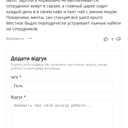
было. Зарплата нормально не выплачивается,
сотрудники живут в сараях, а главный царек сидит
каждый день в в своем кафе и пьет чай с умным лицом.
Пожарники, менты, сан станция все шито крыто.
Местное быдло переодически устраивает пьяные набеги
на сотрудников.
Відповісти
•••
thumb_up
thumb_down
1
Додати відгук
Оцініть роботодавця Izki: розкажіть про плюси, мінуси, умови
роботи та атмосферу в команді.
Ім'я *
Відгук *