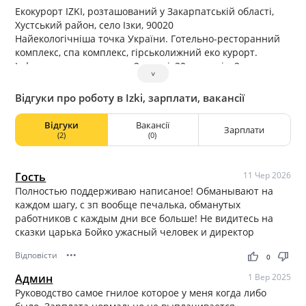
Екокурорт IZKI, розташований у Закарпатській області,
Хустський район, село Ізки, 90020
Найекологічніша точка України. Готельно-ресторанний
комплекс, спа комплекс, гірськолижний еко курорт.
Інфраструктура курорту: 2 готелі, 30 котеджів, 2
˅
ресторани та спа центр.
Ми щороку розвиваємось та запрошуємо у команду
Відгуки про роботу в Izki, зарплати, вакансії
розвиватись разом з нами.
Відгуки
Вакансії
Зарплати
(2)
(0)
Гость
11 Чер 2026
Полностью поддерживаю написаное! Обманывают на
каждом шагу, с зп вообще печалька, обманутых
работников с каждым дни все больше! Не видитесь на
сказки царька Бойко ужасный человек и директор
Відповісти
•••
thumb_up
thumb_down
0
Админ
1 Вер 2025
Руководство самое гнилое которое у меня когда либо