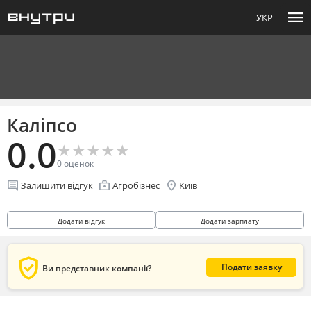
menu
УКР
Каліпсо
0.0
★
★
★
★
★
★
★
★
★
★
0
оценок
comment
enterprise
location_on
Залишити відгук
Агробізнес
Київ
Додати відгук
Додати зарплату
verified_user
Подати заявку
Ви представник компанії?