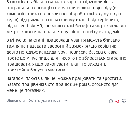
З плюсів: стабільна виплата зарплатні, можливість
потрапити на позицію не маючи великого досвіду (в
компанії ставка на розвиток співробітників з джунів до
хедів) підтримка на початковому етапі і від керівника, і
від колег, і від HR, ще можна такі бенефіти як розвозка до
метро, знижки на пальне, внутрішню освіту в академії.
З мінусів: на етапі працевлаштування можуть близько
тижня не надавати зворотній зв’язок (якщо керівник
довго погоджує кандидатуру), невисока базова ставка,
проте це мінус лише для тих, хто не збирається старанно
працювати, якщо виконувати план, то виходить
пристойна бонусна частина.
Загалом, плюсів більше, можна працювати та зростати.
Багато працівників хто працює 3+ років, особисто для
мене це показник.
Відповісти
Усі відгуки автора
•••
thumb_up
thumb_down
-3