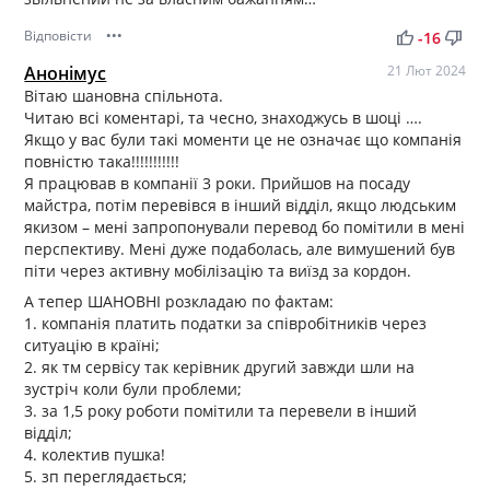
Відповісти
•••
thumb_up
thumb_down
-16
Анонімус
21 Лют 2024
Вітаю шановна спільнота.
Читаю всі коментарі, та чесно, знаходжусь в шоці ….
Якщо у вас були такі моменти це не означає що компанія
повністю така!!!!!!!!!!!
Я працював в компанії 3 роки. Прийшов на посаду
майстра, потім перевівся в інший відділ, якщо людським
якизом – мені запропонували перевод бо помітили в мені
перспективу. Мені дуже подаболась, але вимушений був
піти через активну мобілізацію та виїзд за кордон.
А тепер ШАНОВНІ розкладаю по фактам:
1. компанія платить податки за співробітників через
ситуацію в країні;
2. як тм сервісу так керівник другий завжди шли на
зустріч коли були проблеми;
3. за 1,5 року роботи помітили та перевели в інший
відділ;
4. колектив пушка!
5. зп переглядається;