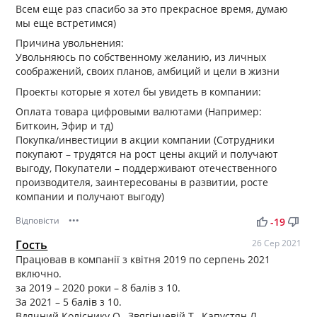
Всем еще раз спасибо за это прекрасное время, думаю
мы еще встретимся)
Причина увольнения:
Увольняюсь по собственному желанию, из личных
соображений, своих планов, амбиций и цели в жизни
Проекты которые я хотел бы увидеть в компании:
Оплата товара цифровыми валютами (Например:
Биткоин, Эфир и тд)
Покупка/инвестиции в акции компании (Сотрудники
покупают – трудятся на рост цены акций и получают
выгоду, Покупатели – поддерживают отечественного
производителя, заинтересованы в развитии, росте
компании и получают выгоду)
Відповісти
•••
thumb_up
thumb_down
-19
Гость
26 Сер 2021
Працював в компанії з квітня 2019 по серпень 2021
включно.
за 2019 – 2020 роки – 8 балів з 10.
За 2021 – 5 балів з 10.
Вдячний Коліснику О., Звягінцевій Т., Капустян Л.,