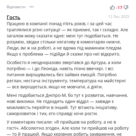
Відповісти
•••
thumb_up
thumb_down
-17
Гость
12 Лис 2025
Працюю в компанії понад п’ять років, і за цей час
траплялися різні ситуації — як приємні, так і складні. Але
загалом можу сказати одне: мені тут подобається. Не
розумію, звідки стільки негативу в коментарях нижче.
Люди, ви ж на роботі, а не вдома під маминим пледом.
Якщо є проблема — підійди й скажи про неї відкрито.
Особисто я неодноразово звертався до Артура, а коли
потрібно — і до Леоніда, навіть пізно ввечері. І всі
питання вирішувались без зайвих емоцій. Потрібно
реглан, нестача інструменту, температура на майстерні
— все вирішується, якщо не мовчати, а діяти.
Мені подобається Дніпро-М, бо тут є розвиток, навчання,
нові виклики. Не підходить один відділ — завжди є
можливість перейти в інший. Тут вітають ініціативу,
саморозвиток і тих, хто справді хоче рости.
У коментарях писали: «Я прийшов на роботу, а не в
гості». Абсолютно згоден. Але коли ти прийшов на роботу
— то й працюй. Якщо керівник робить зауваження, не