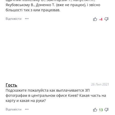
Якубовському В., Доненко Т. (вже не працює), і звісно
більшості тих з ким працював.
Відповісти
•••
thumb_up
thumb_down
-4
Гость
26 Лип 2021
Подскажите пожалуйста как выплачивается ЗП
фотографам в центральном офисе Киев? Какая часть на
карту и какая на руки?
Відповісти
•••
thumb_up
thumb_down
13