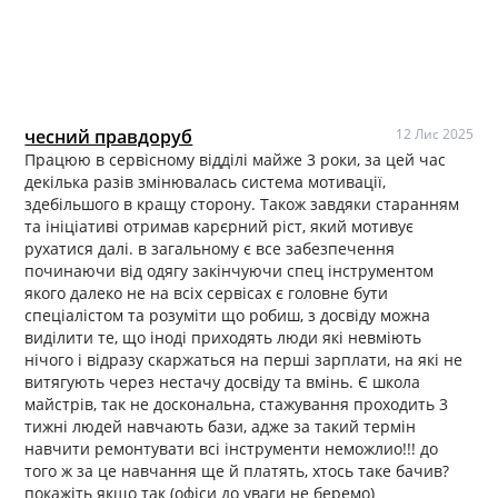
чесний правдоруб
12 Лис 2025
Працюю в сервісному відділі майже 3 роки, за цей час
декілька разів змінювалась система мотивації,
здебільшого в кращу сторону. Також завдяки старанням
та ініціативі отримав карєрний ріст, який мотивує
рухатися далі. в загальному є все забезпечення
починаючи від одягу закінчуючи спец інструментом
якого далеко не на всіх сервісах є головне бути
спеціалістом та розуміти що робиш, з досвіду можна
виділити те, що іноді приходять люди які невміють
нічого і відразу скаржаться на перші зарплати, на які не
витягують через нестачу досвіду та вмінь. Є школа
майстрів, так не доскональна, стажування проходить 3
тижні людей навчають бази, адже за такий термін
навчити ремонтувати всі інструменти неможлио!!! до
того ж за це навчання ще й платять, хтось таке бачив?
покажіть якщо так (офіси до уваги не беремо)