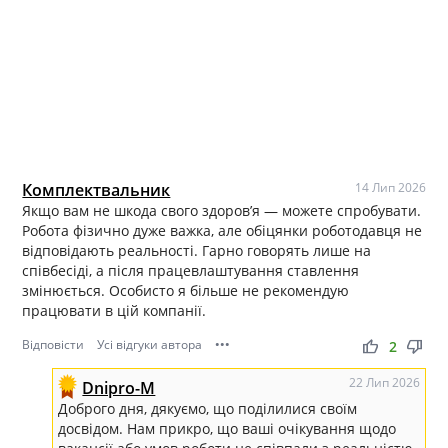
Комплектвальник
14 Лип 2026
Якщо вам не шкода свого здоров’я — можете спробувати.
Робота фізично дуже важка, але обіцянки роботодавця не
відповідають реальності. Гарно говорять лише на
співбесіді, а після працевлаштування ставлення
змінюється. Особисто я більше не рекомендую
працювати в цій компанії.
Відповісти
Усі відгуки автора
•••
thumb_up
thumb_down
2
22 Лип 2026
Dnipro-M
Доброго дня, дякуємо, що поділилися своїм
досвідом. Нам прикро, що ваші очікування щодо