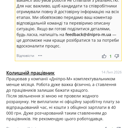
вакансії або умов роботи не співпали з реальністю.
Для нас важливо, щоб кандидати та співробітники
отримували повну й достовірну інформацію на всіх
етапах. Ми обов’язково передамо ваш коментар
відповідальній команді та перевіримо описану
ситуацію. Якщо ви готові поділитися деталями,
будь ласка, напишіть на
feedback@dnipro-m.ua
—
це допоможе нам краще розібратися та за потреби
вдосконалити процес.
Відповісти
•••
thumb_up
thumb_down
1
Колишній працівник
14 Лип 2026
Працював у компанії «Дніпро-М» комплектувальником
менше місяця. Робота дуже важка фізично, а ставлення
до працівників залишає бажати кращого.
Після звільнення зі мною не провели жодного
розрахунку. Не виплатили ні офіційну заробітну плату за
відпрацьований час, ні кошти з обіцяної зарплати в 40
000 грн. Дуже розчарований таким ставленням до
працівників. Не рекомендую цього роботодавця.