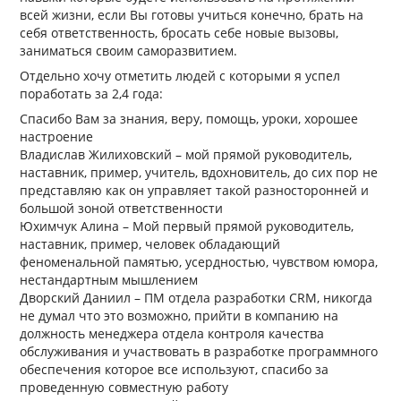
всей жизни, если Вы готовы учиться конечно, брать на
себя ответственность, бросать себе новые вызовы,
заниматься своим саморазвитием.
Отдельно хочу отметить людей с которыми я успел
поработать за 2,4 года:
Спасибо Вам за знания, веру, помощь, уроки, хорошее
настроение
Владислав Жилиховский – мой прямой руководитель,
наставник, пример, учитель, вдохновитель, до сих пор не
представляю как он управляет такой разносторонней и
большой зоной ответственности
Юхимчук Алина – Мой первый прямой руководитель,
наставник, пример, человек обладающий
феноменальной памятью, усердностью, чувством юмора,
нестандартным мышлением
Дворский Даниил – ПМ отдела разработки CRM, никогда
не думал что это возможно, прийти в компанию на
должность менеджера отдела контроля качества
обслуживания и участвовать в разработке программного
обеспечения которое все используют, спасибо за
проведенную совместную работу