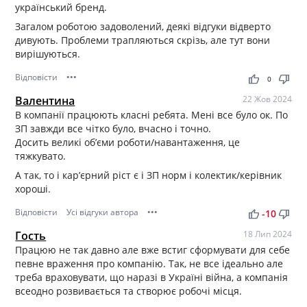
український бренд.
Загалом роботою задоволений, деякі відгуки відверто
дивують. Проблеми трапляються скрізь, але тут вони
вирішуються.
Відповісти
•••
thumb_up
thumb_down
0
Валентина
22 Жов 2024
В компанії працюють класні ребята. Мені все було ок. По
ЗП завжди все чітко було, вчасно і точно.
Досить великі об’єми роботи/навантаження, це
тяжкувато.
А так, то і кар’єрний ріст є і ЗП норм і колектик/керівник
хороші.
Відповісти
Усі відгуки автора
•••
thumb_up
thumb_down
-10
Гость
18 Лип 2024
Працюю не так давно але вже встиг сформувати для себе
певне враження про компанію. Так, не все ідеально але
треба враховувати, що наразі в Україні війна, а компанія
всеодно розвивається та створює робочі місця.