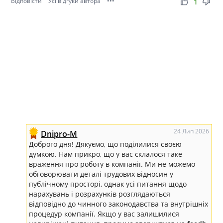
Відповісти
Усі відгуки автора
•••
thumb_up
thumb_down
1
24 Лип 2026
Dnipro-M
Доброго дня! Дякуємо, що поділилися своєю
думкою. Нам прикро, що у вас склалося таке
враження про роботу в компанії. Ми не можемо
обговорювати деталі трудових відносин у
публічному просторі, однак усі питання щодо
нарахувань і розрахунків розглядаються
відповідно до чинного законодавства та внутрішніх
процедур компанії. Якщо у вас залишилися