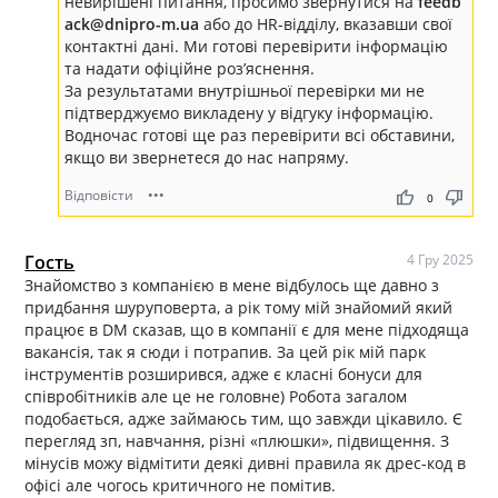
невирішені питання, просимо звернутися на
feedb
ack@dnipro-m.ua
або до HR-відділу, вказавши свої
контактні дані. Ми готові перевірити інформацію
та надати офіційне роз’яснення.
За результатами внутрішньої перевірки ми не
підтверджуємо викладену у відгуку інформацію.
Водночас готові ще раз перевірити всі обставини,
якщо ви звернетеся до нас напряму.
Відповісти
•••
thumb_up
thumb_down
0
Гость
4 Гру 2025
Знайомство з компанією в мене відбулось ще давно з
придбання шуруповерта, а рік тому мій знайомий який
працює в DM сказав, що в компанії є для мене підходяща
вакансія, так я сюди і потрапив. За цей рік мій парк
інструментів розширився, адже є класні бонуси для
співробітників але це не головне) Робота загалом
подобається, адже займаюсь тим, що завжди цікавило. Є
перегляд зп, навчання, різні «плюшки», підвищення. З
мінусів можу відмітити деякі дивні правила як дрес-код в
офісі але чогось критичного не помітив.