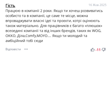
Гість
16 Жов 2025
Працюю в компанії 2 роки. Якщо ти хочеш розвиватись
особисто та в компанії, це саме те місце, можна
впроваджувати власні ідеї та проєкти, котрі оцінюють
також матеріально. Для працівників є багато «плюшок»
всеоедині компанії та від інших брендів, таких як WOG,
OKKO, Діла,Comfy,MOYO…. Якщо ти молодий та
амбіційний тобі сюди
Відповісти
•••
thumb_up
thumb_down
-11