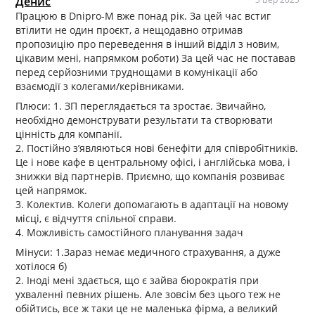
Денис
Працюю в Dnipro-M вже понад рік. За цей час встиг
втілити не один проєкт, а нещодавно отримав
пропозицію про переведення в інший відділ з новим,
цікавим мені, напрямком роботи) За цей час не поставав
перед серйозними труднощами в комунікації або
взаємодії з колегами/керівниками.
Плюси: 1. ЗП переглядається та зростає. Звичайно,
необхідно демонструвати результати та створювати
цінність для компанії.
2. Постійно з’являються нові бенефіти для співробітників.
Це і нове кафе в центральному офісі, і англійська мова, і
знижки від партнерів. Приємно, що компанія розвиває
цей напрямок.
3. Колектив. Колеги допомагають в адаптації на новому
місці, є відчуття спільної справи.
4. Можливість самостійного планування задач
Мінуси: 1.Зараз немає медичного страхування, а дуже
хотілося б)
2. Іноді мені здається, що є зайва бюрократія при
ухваленні певних рішень. Але зовсім без цього теж не
обійтись, все ж таки це не маленька фірма, а великий