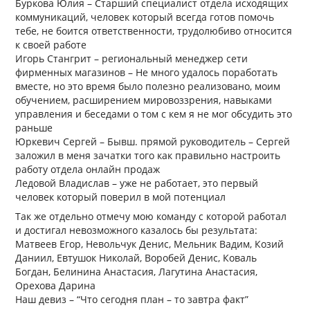
Буркова Юлия – Старший специалист отдела исходящих
коммуникаций, человек который всегда готов помочь
тебе, не боится ответственности, трудолюбиво относится
к своей работе
Игорь Стангрит – региональный менеджер сети
фирменных магазинов – Не много удалось поработать
вместе, но это время было полезно реализовано, моим
обучением, расширением мировоззрения, навыками
управления и беседами о том с кем я не мог обсудить это
раньше
Юркевич Сергей – Бывш. прямой руководитель – Сергей
заложил в меня зачатки того как правильно настроить
работу отдела онлайн продаж
Ледовой Владислав – уже не работает, это первый
человек который поверил в мой потенциал
Так же отдельно отмечу мою команду с которой работал
и достигал невозможного казалось бы результата:
Матвеев Егор, Невольчук Денис, Мельник Вадим, Козий
Даниил, Евтушок Николай, Воробей Денис, Коваль
Богдан, Белинина Анастасия, Лагутина Анастасия,
Орехова Дарина
Наш девиз – “Что сегодня план – то завтра факт”