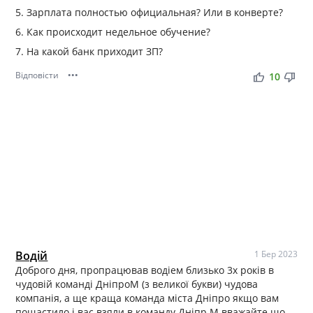
5. Зарплата полностью официальная? Или в конверте?
6. Как происходит недельное обучение?
7. На какой банк приходит ЗП?
Відповісти
•••
thumb_up
thumb_down
10
Водій
1 Бер 2023
Доброго дня, пропрацював водіем близько 3х років в
чудовій команді ДніпроМ (з великої букви) чудова
компанія, а ще краща команда міста Дніпро якщо вам
пощастило і вас взяли в команду Дніпр М вважайте що