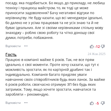
посаду, яка подобається. Бо якщо, до прикладу, не любиш
техніку і працюєш майстром, то, як тоді це може
приносити задоволення? Бачу негативні відгуки по
керівництву. Не буду казати, що всі менеджери ідеальні,
бо далеко не з усіма працював та не усіх знаю та й не
буває ідеальних. Але зі своїми керівниками спільну мову
знаходжу – роблю свою роботу та чітко доношу свої
думки, потреби, побажання.
Відповісти
•••
thumb_up
thumb_down
-12
Гость
24 Жов 2025
Працюю в компанії майже 6 років. Так, не все прям
ідеально, є свої моменти. Проте хочу сказати, що тут є
можливість зростати, як по кар’єрній драбині так і
індивідуально. Компанія багато приділяє уваги
навчанню своїх співробітників будь яких ланок. За майже
6 років роботи, своєчасно отримую ЗП без будь яких
затримок. Тому, якщо хочете зростати, навчатися та
заробляти – рекомендую.
Відповісти
•••
thumb_up
thumb_down
-5