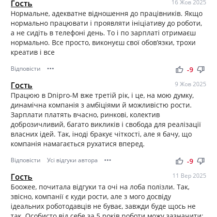
Гость
16 Жов 2025
Нормальне, адекватне відношення до працівників. Якщо
нормально працювати і проявляти ініціативу до роботи,
а не сидіть в телефоні день. То і по зарплаті отримаєш
нормально. Все просто, виконуєш свої обовʼязки, трохи
креатив і все
Відповісти
•••
thumb_up
thumb_down
-9
Гость
9 Жов 2025
Працюю в Dnipro-M вже третій рік, і це, на мою думку,
динамічна компанія з амбіціями й можливістю рости.
Зарплати платять вчасно, ринкові, колектив
доброзичливий, багато викликів і свобода для реалізації
власних ідей. Так, іноді бракує чіткості, але я бачу, що
компанія намагається рухатися вперед.
Відповісти
Усі відгуки автора
•••
thumb_up
thumb_down
-9
Гость
11 Вер 2025
Боожее, почитала відгуки та очі на лоба полізли. Так,
звісно, компанії є куди рости, але з мого досвіду
ідеальних роботодавців не буває, завжди буде щось не
так. Особисто від себе за 5 років роботи можу зазначити: