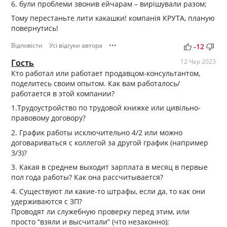
6. були проблеми звонив ейчарам – вирішували разом;
Тому перестаньте лити какашки! компанія КРУТА, планую
повернутись!
Відповісти
Усі відгуки автора
•••
thumb_up
thumb_down
-12
Гость
12 Чер 2023
Кто работал или работает продавцом-консультантом,
поделитесь своим опытом. Как вам работалось/
работается в этой компании?
1.Трудоустройство по трудовой книжке или цивільно-
правовому договору?
2. График работы исключительно 4/2 или можно
договариваться с коллегой за другой график (например
3/3)?
3. Какая в среднем выходит зарплата в месяц в первые
пол года работы? Как она рассчитывается?
4. Существуют ли какие-то штрафы, если да, то как они
удерживаются с ЗП?
Проводят ли служебную проверку перед этим, или
просто “взяли и высчитали” (что незаконно);