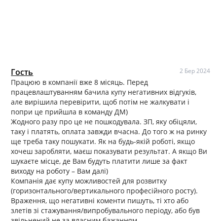
Гость
2 Бер 2024
Працюю в компанії вже 8 місяць. Перед
працевлаштуванням бачила купу негативних відгуків,
але вирішила перевірити, щоб потім не жалкувати і
попри це прийшла в команду ДМ)
Жодного разу про це не пошкодувала. ЗП, яку обіцяли,
таку і платять, оплата завжди вчасна. До того ж на ринку
ще треба таку пошукати. Як на будь-якій роботі, якщо
хочеш заробляти, маєш показувати результат. А якщо Ви
шукаєте місце, де Вам будуть платити лише за факт
виходу на роботу – Вам далі)
Компанія дає купу можливостей для розвитку
(горизонтального/вертикального професійного росту).
Враження, що негативні коменти пишуть, ті хто або
злетів зі стажування/випробувального періоду, або був
звільнений не за власним бажанням…