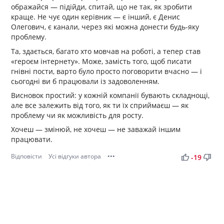
ображайся — підійди, спитай, що не так, як зробити
краще. Не чує один керівник — є інший, є Денис
Олегович, є канали, через які можна донести будь-яку
проблему.
Та, здається, багато хто мовчав на роботі, а тепер став
«героєм інтернету». Може, замість того, щоб писати
гнівні пости, варто було просто поговорити вчасно — і
сьогодні ви б працювали із задоволенням.
Висновок простий: у кожній компанії бувають складнощі,
але все залежить від того, як ти їх сприймаєш — як
проблему чи як можливість для росту.
Хочеш — змінюй, не хочеш — не заважай іншим
працювати.
Відповісти
Усі відгуки автора
•••
thumb_up
thumb_down
-19