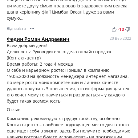
ви маете другу сімью працював із задоволенням велека
шана керівнику філії Цимбал Оксані, дуже за вами
сумую…
Відповісти
•••
thumb_up
thumb_down
-10
Федин Роман Андреевич
20 Вер 2022
Всем добрый день!
Должность: Руководитель отдела онлайн продаж
(Контакт-центр)
Время работы: 2 года 4 месяца
О себе и карьерном росте: Пришел в компанию
19.05.2020 на должность менеджера интернет-магазина,
по мере роста моих компетенций и личных качеств
удалось получить 3 повышения, это информация для тех
кто хочет чему то научиться и развиваться – у каждого
будет такая возможность.
Отзыв:
Компанию рекомендую к трудоустройству, особенно
Контакт-центр – наиболее подходящее место для тех кто
еще ищет себя в жизни, здесь Вы получите необходимые
навыки которые будете использовать на протяжении