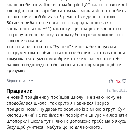
знаю особисто майже всіх майстрів ЦСО класні позитивні
хлопці, хто хоче заробляти там має можливість та робить
це, хто хоче щоб йому за 5 ремонтів в день платили
50тисяч вибачте це наглість. є народна притча як
заплачено так на***) так от тут це працює в зворотню
сторону, хочеш велику зарплату бери роби можливість є,
головне бажання.
ті хто пише що когось “булили” чи не забезпечували
інструментом, особисто такого не бачив, так є внутрішня
комунікація з гумором добрим та злим, але якщо в тебе
лапки то відповідно тобі і доносять інформацію щоб ти
зрозумів.
Відповісти
•••
thumb_up
thumb_down
-12
Працівник
12 Лис 2025
Я новий працівник у пройшов школу . Не знаю чому не
сподобалася школа , так круто я навчився і зараз
працюю норм , ну давайте реально із зімною в групі бум
хлопець який не понімає як первірити шнура чи як зняти
штопорку і школа тут ніяко не допоможе треба маю якусь
базу щоб учитися , мабуть це не для кожного .