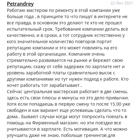
Petrandrey
22 Лют 2021
Работаю мастером по ремонту в этой компании уже
больше года , в принципе то что пишут в интернете не
все правда, в основном это делают те кто не прошел
испытательный срок. Требования компании делать все
качественно, и в сроки, а тот сотрудник естественно у
кого значительное количество повторов портит
репутацию компании и это может повлиять на его
работу в этой организации. Компания очень
стремительно развивается на рынке и бережет свою
репутацию, скажу от себя задержек по зарплате нет и
уровень заработной платы сравнительно высок с
другими компаниями но тут нужен подход к работе. Кто
хочет работать тот зарабатывает..
Сейчас центральная мастерская работает в две смены,
здесь есть свои плюсы и минусы но это дело привычки.
Хотя если попадаешь в первую смену то после 15.00 уже
свободен и как вариант еще успеваешь сделать что то
дома.. Бывают случаи когда могут попросить поехать в
помощь на Фирменный магазин. но эти поездки все
учитываются в зарплате. Есть мотивация. А что можно
улучшить даже не знаю, побольше тренингов для