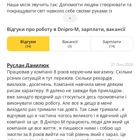
Наша місія звучить так: Допомогти людям створювати та
покращувати світ навколо себе своїми руками із
задоволенням, тим самим розвиваючи культуру
˅
майстерності.
Відгуки про роботу в Dnipro-M, зарплати, вакансії
Наші цінності:
Люди. Співробітники, партнери, клієнти – ми цінуємо
Відгуки
Вакансії
Зарплати
кожного й кожну.
(34)
(3)
(14)
Лідерство. Поєднання власних інтересів та користі для
інших.
Відповідальність. Усвідомлення свого обов’язку та
Руслан Данилюк
21 Лип 2026
готовність відповідати за власні дії та рішення.
Працював у компанії 8 років керуючим магазину. Скільки
Сервісність. Турбота, уважність, бажання та вміння бути
різних ситуацій я тут пережив. Скільки рекордів ,
корисним.
викликів , досягнень. Компанія навчила мене деяким
Навчання та розвиток. Нові знання та навички –
рисам характеру. Я далеко не завжди був прикладом ,
запорука професіоналізму та вдосконалення.
вже занадто вредний що стосується десь промовчати і
виконувати свою роботу. Але все ж дещо в мене
Dnipro-M сьогодні це:
виходило раз тримали так довго. Так саме тримали , я
2000 співробітників в команді
відчував що я частина чогось великого і я вдячний цій
600 салонів майстерності
компанії за це. В Дніпро М працюють люди для який ця
130 сервісних центрів
компанія це все життя , я пишаюся ними і собою що
Якщо маєш амбіцію побудувати успішну кар’єру —
змогли за 8 років вийти на той рівень який є зараз. Це
починай діяти, а ми надамо усі можливості, щоб