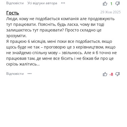
Відповісти
Усі відгуки автора
•••
thumb_up
thumb_down
1
Гость
29 Жов 2025
Люди, кому не подобається компанія але продовжують
тут працювати. Поясніть, будь ласка, чому ви тоді
залишаєтесь тут працювати? Просто складно це
зрозуміти.
Я працюю 6 місяців, мені поки все подобається, якщо
щось буде не так – проговорю це з керівництвом, якщо
не знайдемо спільну мову – звільнюсь. Але я б точно не
працював там, де мене все бісить і не біжав би про це
скрізь жалітись…
Відповісти
•••
thumb_up
thumb_down
-8