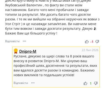
дійсно круто мабуть навіть у масштабах світу) Дякую
результат тебе дійсно вразив.
Якубовський Валентин , по факту ви стали моїм
наставником. Багато чого мені пробачали і завжди
топили за результат. Ми досить багато чого досягли
разом. І те як ми вийшли на зібранні керуючих як вовки з
Уол Стріт ) я це назавжди запамʼятаю. Ви навчили мене
бути тим вовком і завжди досягати результату. Дякую 🫂
Бажаю Вам ще більшого успіху !
Відповісти
•••
thumb_up
thumb_down
-1
22 Лип 2026
Dnipro-M
Руслане, дякуємо за щирі слова та 8 років вашого
внеску в розвиток Dnipro-M. Ми цінуємо ваш
професійний шлях, досягнення та результати, яких
вам вдалося досягти разом із командою. Бажаємо
нових викликів та подальших успіхів!
Відповісти
•••
thumb_up
thumb_down
1