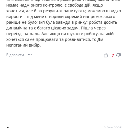
немає надмірного контролю, є свобода дій, якщо
хочеться, але й за результат запитують; можливо швидко
вирости – під мене створили окремий напрямок, якого
раніше не було; з/п була завжди в ринку; робота досить
динамічна та є багато цікавих задач. Пішла через
переїзд, на жаль. Але якщо ви шукаєте роботу, на якій
хочеться саме працювати та розвиватися, то Дм –
непоганий вибір.
Відповісти
•••
thumb_up
thumb_down
-7
3 Вер 2025