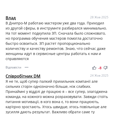
Влад
28 Жов 2025
В Днипро-М работаю мастером уже два года. Приходил
из другой сферы, в инструмнте разбирался минимально.
На тот момент подкупила ЗП. Сначала было сложновато,
но программа обучения мастеров помогла достаточно
быстро освоиться. ЗП растет пропорционально
количеству и качеству ремонтов. Знаю, что сейчас даже
женщины идут в сервисные центры работать к нам и
справляются
Відповісти
•••
thumb_up
thumb_down
-8
Співробітник DM
24 Жов 2025
Я не те, щоб супер палкий прихильник компанії але
сильних сторін однозначно більше, ніж слабких.
Принаймні у відділі де працюю я – все супер, злагоджена
команда, на кожного можна розраховувати. Завжди стоїть
питання мотивації, в кого вона є, то вони працюють,
карʼєрно зростають. Хтось швидше, хтось повільніше але
зусилля дають результат. Важливо обрати саме ту