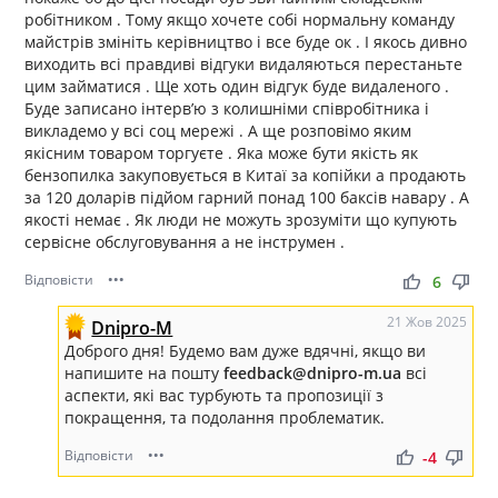
робітником . Тому якщо хочете собі нормальну команду
майстрів змініть керівництво і все буде ок . І якось дивно
виходить всі правдиві відгуки видаляються перестаньте
цим займатися . Ще хоть один відгук буде видаленого .
Буде записано інтервʼю з колишніми співробітника і
викладемо у всі соц мережі . А ще розповімо яким
якісним товаром торгуєте . Яка може бути якість як
бензопилка закуповується в Китаї за копійки а продають
за 120 доларів підйом гарний понад 100 баксів навару . А
якості немає . Як люди не можуть зрозуміти що купують
сервісне обслуговування а не інструмен .
Відповісти
•••
thumb_up
thumb_down
6
21 Жов 2025
Dnipro-M
Доброго дня! Будемо вам дуже вдячні, якщо ви
напишите на пошту
feedback@dnipro-m.ua
всі
аспекти, які вас турбують та пропозиції з
покращення, та подолання проблематик.
Відповісти
•••
thumb_up
thumb_down
-4