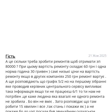
Гість
21 Жов 2025
А це скільки треба зробити ремонтів щоб отримати зп
80000 ? При цьому вартість ремонту складає 60 грн і одна
норма година 30 гривен ) самі низькі ціни на вартість
ремонту якщо в других компаніях 250 грн ремонт вартує .
А ще розповідають що графік 5/2 но на першому зібранні
яке проводив керівник центрального сервісу випливає
така інформація якщо ти не працюєш 6/1 то ти нам не
потрібен ,це каже людина яка взагалі не одного ремонта
не зробила . Бо він не вміє . Зато розповідає що там
робити 15 хвилин і все ,так стань і покажи як ) а не
покаже бо до цієї посади був звичайним складськім