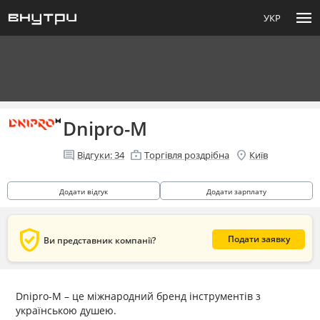
menu
УКР
Dnipro-M
comment
enterprise
location_on
Відгуки:
34
Торгівля роздрібна
Київ
Додати відгук
Додати зарплату
verified_user
Подати заявку
Ви представник компанії?
Dnipro-M – це міжнародний бренд інструментів з
українською душею.