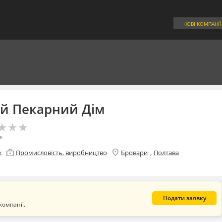
НОВІ КОМПАНІЇ
ий Пекарний Дім
★
★
★
★
★
★
к
location_on
enterprise
,
к
Промисловість, виробництво
Бровари
Полтава
Подати заявку
компанії.