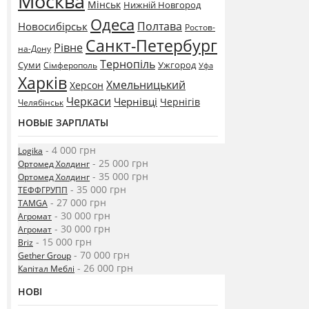
Москва
Мінськ
Нижній Новгород
Одеса
Полтава
Новосибірськ
Ростов-
Санкт-Петербург
Рівне
на-Дону
Тернопіль
Суми
Ужгород
Сімферополь
Уфа
Харків
Хмельницький
Херсон
Черкаси
Чернівці
Чернігів
Челябінськ
НОВЫЕ ЗАРПЛАТЫ
- 4 000 грн
Logika
- 25 000 грн
Ортомед Холдинг
- 35 000 грн
Ортомед Холдинг
- 35 000 грн
ТЕФФГРУПП
- 27 000 грн
TAMGA
- 30 000 грн
Агромат
- 30 000 грн
Агромат
- 15 000 грн
Briz
- 70 000 грн
Gether Group
- 26 000 грн
Капітал Меблі
НОВІ