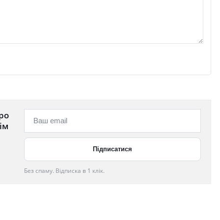
ро
ім
Без спаму. Відписка в 1 клік.