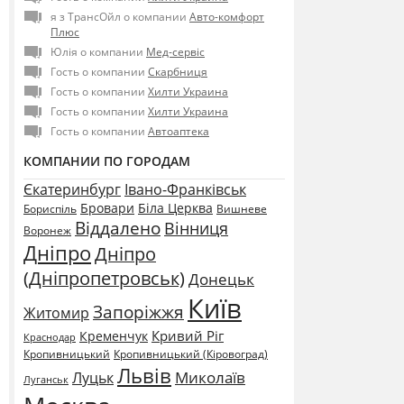
я з ТрансОйл о компании
Авто-комфорт
Плюс
Юлія о компании
Мед-сервіс
Гость о компании
Скарбниця
Гость о компании
Хилти Украина
Гость о компании
Хилти Украина
Гость о компании
Автоаптека
КОМПАНИИ ПО ГОРОДАМ
Єкатеринбург
Івано-Франківськ
Бровари
Біла Церква
Бориспіль
Вишневе
Віддалено
Вінниця
Воронеж
Дніпро
Дніпро
(Дніпропетровськ)
Донецьк
Київ
Запоріжжя
Житомир
Кривий Ріг
Кременчук
Краснодар
Кропивницький
Кропивницький (Кіровоград)
Львів
Миколаїв
Луцьк
Луганськ