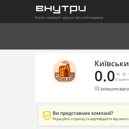
Бізнес навиворіт: відгуки про роботодавців
Київськ
0.0
★
★
★
★
0
оцено
comment
Залишити відгу
verified_user
Ви представник компанії?
Редагуйте сторінку та відповідайте від імені 