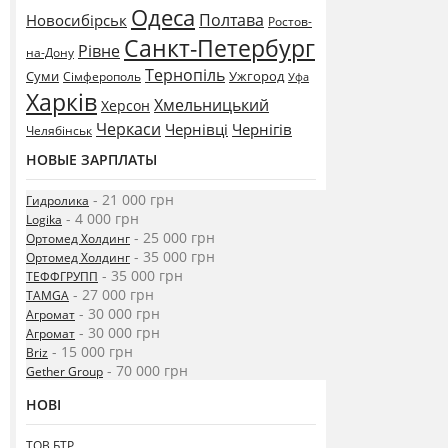
Одеса
Полтава
Новосибірськ
Ростов-
Санкт-Петербург
Рівне
на-Дону
Тернопіль
Суми
Ужгород
Сімферополь
Уфа
Харків
Хмельницький
Херсон
Черкаси
Чернівці
Чернігів
Челябінськ
НОВЫЕ ЗАРПЛАТЫ
- 21 000 грн
Гидролика
- 4 000 грн
Logika
- 25 000 грн
Ортомед Холдинг
- 35 000 грн
Ортомед Холдинг
- 35 000 грн
ТЕФФГРУПП
- 27 000 грн
TAMGA
- 30 000 грн
Агромат
- 30 000 грн
Агромат
- 15 000 грн
Briz
- 70 000 грн
Gether Group
НОВІ
ТОВ БТР