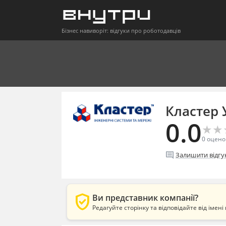
Бізнес навиворіт: відгуки про роботодавців
Кластер 
0.0
★
★
★
★
0
оцено
comment
Залишити відгу
verified_user
Ви представник компанії?
Редагуйте сторінку та відповідайте від імені 