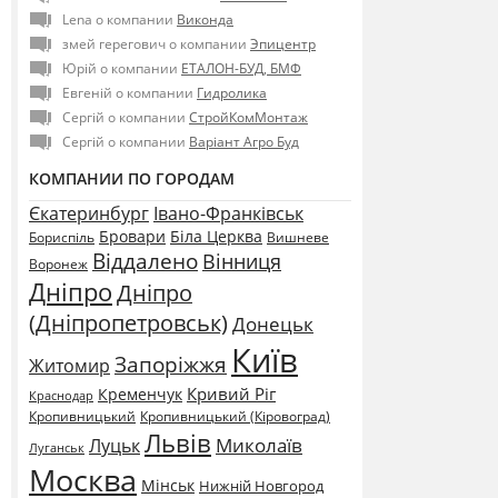
Lena о компании
Виконда
змей герегович о компании
Эпицентр
Юрій о компании
ЕТАЛОН-БУД, БМФ
Евгеній о компании
Гидролика
Сергій о компании
СтройКомМонтаж
Сергій о компании
Варіант Агро Буд
КОМПАНИИ ПО ГОРОДАМ
Єкатеринбург
Івано-Франківськ
Бровари
Біла Церква
Бориспіль
Вишневе
Віддалено
Вінниця
Воронеж
Дніпро
Дніпро
(Дніпропетровськ)
Донецьк
Київ
Запоріжжя
Житомир
Кривий Ріг
Кременчук
Краснодар
Кропивницький
Кропивницький (Кіровоград)
Львів
Миколаїв
Луцьк
Луганськ
Москва
Мінськ
Нижній Новгород