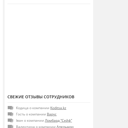
СВЕЖИЕ ОТЗЫВЫ СОТРУДНИКОВ
Кодица о компании
Koditsa.kz
Гость о компании
Варус
Іван о компании
Ломбард “Сейф”
Валентина о компании
Апельмон