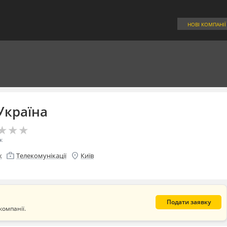
НОВІ КОМПАНІЇ
Україна
★
★
★
★
★
★
к
enterprise
location_on
к
Телекомунікації
Київ
Подати заявку
компанії.