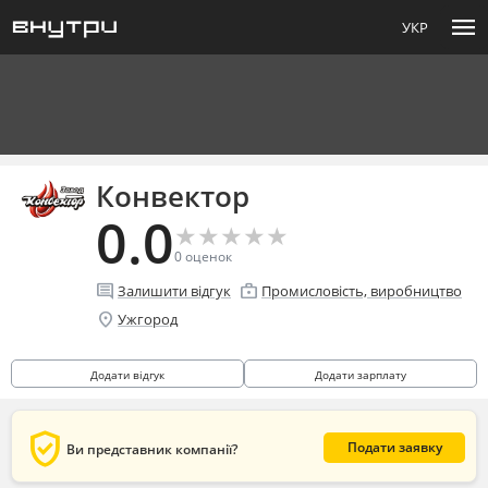
menu
УКР
Конвектор
0.0
★
★
★
★
★
★
★
★
★
★
0
оценок
comment
enterprise
Залишити відгук
Промисловість, виробництво
location_on
Ужгород
Додати відгук
Додати зарплату
verified_user
Подати заявку
Ви представник компанії?