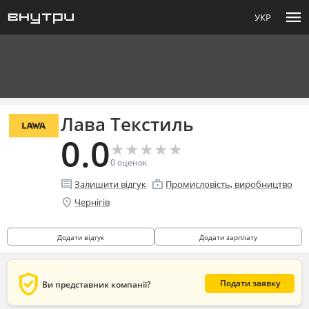
menu
УКР
Лава Текстиль
0.0
★
★
★
★
★
★
★
★
★
★
0
оценок
comment
enterprise
Залишити відгук
Промисловість, виробництво
location_on
Чернігів
Додати відгук
Додати зарплату
verified_user
Подати заявку
Ви представник компанії?