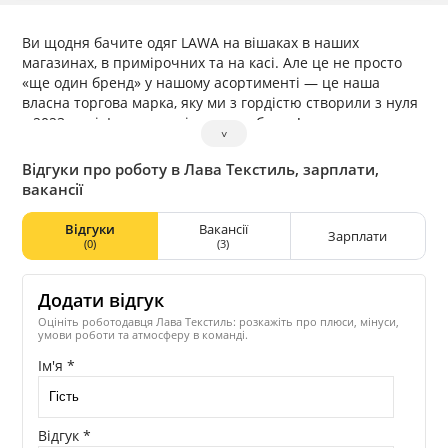
Ви щодня бачите одяг LAWA на вішаках в наших
магазинах, в примірочних та на касі. Але це не просто
«ще один бренд» у нашому асортименті — це наша
власна торгова марка, яку ми з гордістю створили з нуля
у 2023 році. І це справді щось особливе!
˅
Що таке LAWA?
LAWA — це бренд, який ми створюємо самі, всередині
Відгуки про роботу в Лава Текстиль, зарплати,
компанії: від ідеї та силуетів до вибору тканин,
вакансії
виробництва та контролю якості. Ми створили його для
тих, хто цінує стиль, комфорт і сучасні тренди, але хоче
Відгуки
Вакансії
Зарплати
виглядати модно без зайвих витрат.
(0)
(3)
Ми надихаємося світовими подіумами, тренд-
дайджестами та тим, як одягаються українці щодня.
Додати відгук
Так народжуються колекції, у яких поєднані
універсальність, актуальність та доступність.
Оцініть роботодавця Лава Текстиль: розкажіть про плюси, мінуси,
умови роботи та атмосферу в команді.
Ім'я *
Відгук *