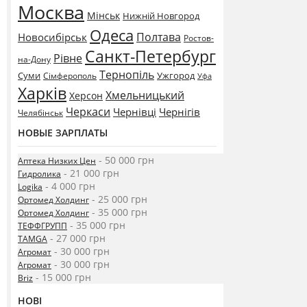
Москва
Мінськ
Нижній Новгород
Одеса
Полтава
Новосибірськ
Ростов-
Санкт-Петербург
Рівне
на-Дону
Тернопіль
Суми
Ужгород
Сімферополь
Уфа
Харків
Хмельницький
Херсон
Черкаси
Чернівці
Чернігів
Челябінськ
НОВЫЕ ЗАРПЛАТЫ
- 50 000 грн
Аптека Низких Цен
- 21 000 грн
Гидролика
- 4 000 грн
Logika
- 25 000 грн
Ортомед Холдинг
- 35 000 грн
Ортомед Холдинг
- 35 000 грн
ТЕФФГРУПП
- 27 000 грн
TAMGA
- 30 000 грн
Агромат
- 30 000 грн
Агромат
- 15 000 грн
Briz
НОВІ