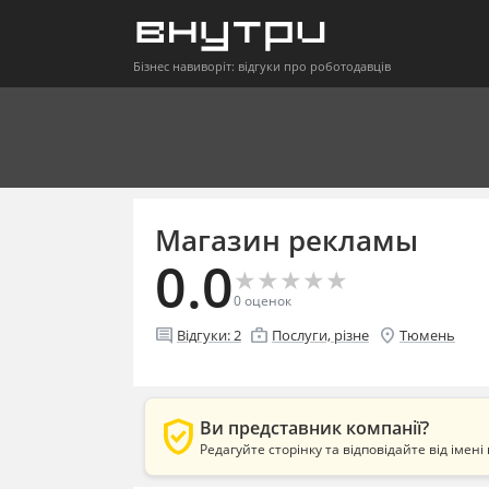
Бізнес навиворіт: відгуки про роботодавців
Магазин рекламы
0.0
★
★
★
★
★
★
★
★
★
★
0
оценок
comment
enterprise
location_on
Відгуки:
2
Послуги, різне
Тюмень
verified_user
Ви представник компанії?
Редагуйте сторінку та відповідайте від імені 