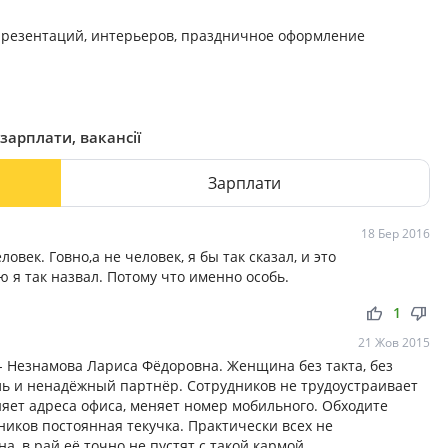
презентаций, интерьеров, праздничное оформление
зарплати, вакансії
Зарплати
18 Бер 2016
век. Говно,а не человек, я бы так сказал, и это
ю я так назвал. Потому что именно особь.
thumb_up
thumb_down
1
21 Жов 2015
- Незнамова Лариса Фёдоровна. Женщина без такта, без
ь и ненадёжный партнёр. Сотрудников не трудоустраивает
няет адреса офиса, меняет номер мобильного. Обходите
ников постоянная текучка. Практически всех не
, в рай её точно не пустят с такой кармой.