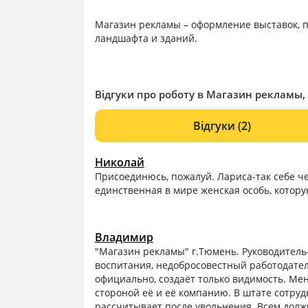
Магазин рекламы – оформление выставок, 
ландшафта и зданий.
Відгуки про роботу в Магазин рекламы, 
Відгуки
(2)
Николай
Присоединюсь, пожалуй. Лариса-так себе чело
единственная в мире женская особь, котору
Владимир
"Магазин рекламы" г.Тюмень. Руководитель
воспитания, недобросовестный работодател
официально, создаёт только видимость. Ме
стороной её и её компанию. В штате сотруд
рассчитывает после увольнения. Всем должна