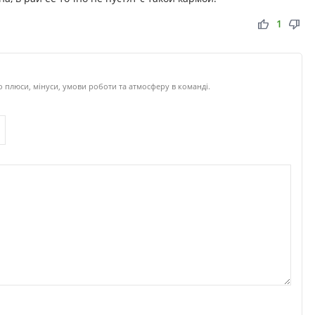
thumb_up
thumb_down
1
 плюси, мінуси, умови роботи та атмосферу в команді.