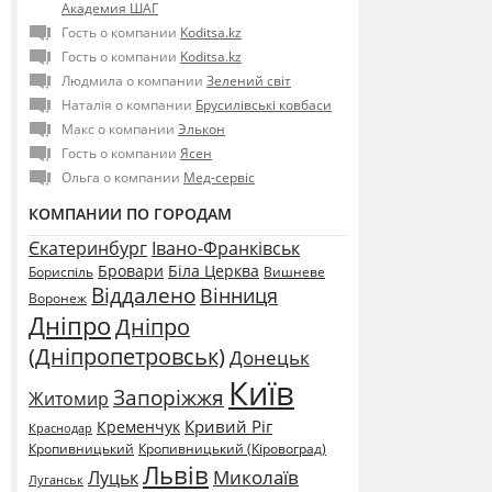
Академия ШАГ
Гость о компании
Koditsa.kz
Гость о компании
Koditsa.kz
Людмила о компании
Зелений світ
Наталія о компании
Брусилівські ковбаси
Макс о компании
Элькон
Гость о компании
Ясен
Ольга о компании
Мед-сервіс
КОМПАНИИ ПО ГОРОДАМ
Єкатеринбург
Івано-Франківськ
Бровари
Біла Церква
Бориспіль
Вишневе
Віддалено
Вінниця
Воронеж
Дніпро
Дніпро
(Дніпропетровськ)
Донецьк
Київ
Запоріжжя
Житомир
Кривий Ріг
Кременчук
Краснодар
Кропивницький
Кропивницький (Кіровоград)
Львів
Миколаїв
Луцьк
Луганськ