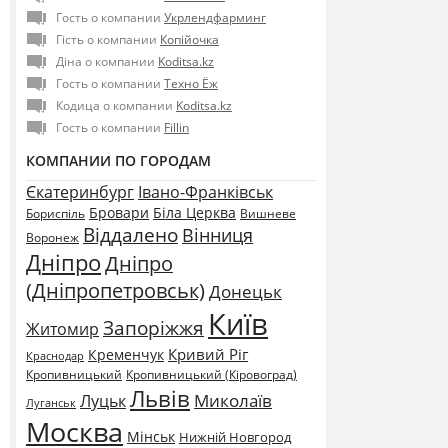
Гость о компании
Укрлендфарминг
Гість о компании
Копійочка
Діна о компании
Koditsa.kz
Гость о компании
Техно Ёж
Кодица о компании
Koditsa.kz
Гость о компании
Fillin
КОМПАНИИ ПО ГОРОДАМ
Єкатеринбург
Івано-Франківськ
Бровари
Біла Церква
Бориспіль
Вишневе
Віддалено
Вінниця
Воронеж
Дніпро
Дніпро
(Дніпропетровськ)
Донецьк
Київ
Запоріжжя
Житомир
Кривий Ріг
Кременчук
Краснодар
Кропивницький
Кропивницький (Кіровоград)
Львів
Миколаїв
Луцьк
Луганськ
Москва
Мінськ
Нижній Новгород