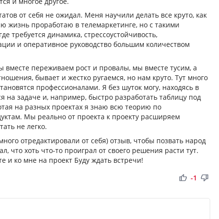
ся и многое другое.
татов от себя не ожидал. Меня научили делать все круто, как
сю жизнь проработаю в телемаркетинге, но с такими
де требуется динамика, стрессоустойчивость,
ации и оперативное руководство большим количеством
ы вместе переживаем рост и провалы, мы вместе тусим, а
тношения, бывает и жестко ругаемся, но нам круто. Тут много
тановятся профессионалами. Я без шуток могу, находясь в
ся на задаче и, например, быстро разработать таблицу под
тая на разных проектах я знаю всю теорию по
уктам. Мы реально от проекта к проекту расширяем
тать не легко.
ного отредактировали от себя) отзыв, чтобы позвать народ
ал, что хоть что-то проиграл от своего решения расти тут.
е и ко мне на проект Буду ждать встречи!
thumb_up
thumb_down
-1