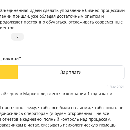
, объединенная идеей сделать управление бизнес-процессами
мпании пришли, уже обладая достаточным опытом и
продолжают постоянно обучаться, отслеживать современные
иентов.
˅
, вакансії
Зарплати
3 Лис 2021
айзером в Маркетеле, всего я в компании 1 год и как и
 Я постоянно слежу, чтобы все были на линии, чтобы никто не
доносились операторам (и будем откровенны – не все
в отчетов ежедневно, полный контроль над процессам,
заказчикам в чатах, оказывать психологическую помощь