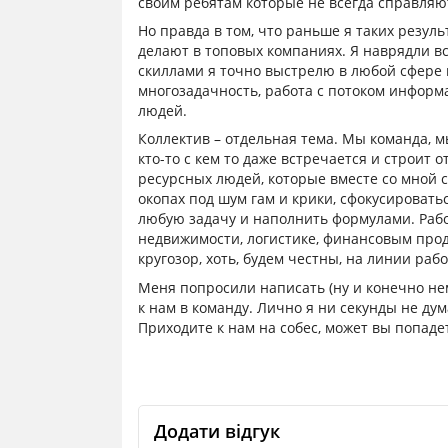
своим ребятам которые не всегда справляют
Но правда в том, что раньше я таких резуль
делают в топовых компаниях. Я наврядли в
скиллами я точно выстрелю в любой сфере г
многозадачность, работа с потоком информ
людей.
Коллектив – отдельная тема. Мы команда, м
кто-то с кем то даже встречается и строит о
ресурсных людей, которые вместе со мной с
окопах под шум гам и крики, сфокусировать
любую задачу и наполнить формулами. Рабо
недвижимости, логистике, финансовым прод
кругозор, хоть, будем честны, на линии рабо
Меня попросили написать (ну и конечно нем
к нам в команду. Лично я ни секунды не дум
Приходите к нам на собес, может вы попадет
Додати відгук