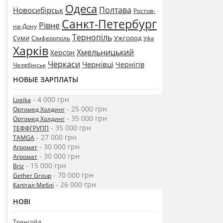
Одеса
Полтава
Новосибірськ
Ростов-
Санкт-Петербург
Рівне
на-Дону
Тернопіль
Суми
Ужгород
Сімферополь
Уфа
Харків
Хмельницький
Херсон
Черкаси
Чернівці
Чернігів
Челябінськ
НОВЫЕ ЗАРПЛАТЫ
- 4 000 грн
Logika
- 25 000 грн
Ортомед Холдинг
- 35 000 грн
Ортомед Холдинг
- 35 000 грн
ТЕФФГРУПП
- 27 000 грн
TAMGA
- 30 000 грн
Агромат
- 30 000 грн
Агромат
- 15 000 грн
Briz
- 70 000 грн
Gether Group
- 26 000 грн
Капітал Меблі
НОВІ
Трансойл