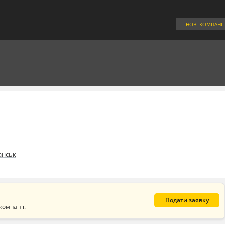
НОВІ КОМПАНІЇ
анськ
Подати заявку
компанії.