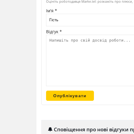
Оцініть роботодавця Marke.tel: розкажіть про плюси,
Ім'я *
Відгук *
🔔 Сповіщення про нові відгуки п