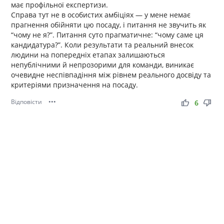
має профільної експертизи.
Справа тут не в особистих амбіціях — у мене немає
прагнення обійняти цю посаду, і питання не звучить як
“чому не я?”. Питання суто прагматичне: “чому саме ця
кандидатура?”. Коли результати та реальний внесок
людини на попередніх етапах залишаються
непублічними й непрозорими для команди, виникає
очевидне неспівпадіння між рівнем реального досвіду та
критеріями призначення на посаду.
Відповісти
•••
thumb_up
thumb_down
6