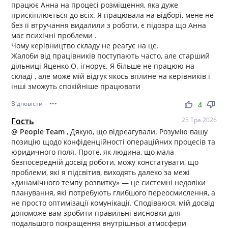
працює Анна на процесі розміщення, яка дуже
прискіплюється до всіх. Я працювала на відборі, мене не
без її втручання видалили з роботи, є підозра що Анна
має психічні проблеми .
Чому керівництво складу не реагує на це.
Жалоби від працівників поступають часто, але старший
дільниці Яценко О. ігнорує. Я більше не працюю на
складі , але може мій відгук якось вплине на керівників і
інші зможуть спокійніше працювати
Відповісти
•••
thumb_up
thumb_down
4
Гость
25 Тра 2026
@ People Team
, Дякую, що відреагували. Розумію вашу
позицію щодо конфіденційності операційних процесів та
юридичного поля. Проте, як людина, що мала
безпосередній досвід роботи, можу констатувати, що
проблеми, які я підсвітив, виходять далеко за межі
«динамічного темпу розвитку» — це системні недоліки
планування, які потребують глибшого переосмислення, а
не просто оптимізації комунікації. Сподіваюся, мій досвід
допоможе вам зробити правильні висновки для
подальшого покращення внутрішньої атмосфери