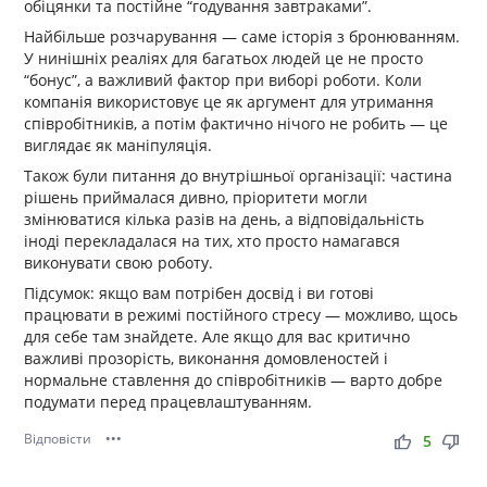
обіцянки та постійне “годування завтраками”.
Найбільше розчарування — саме історія з бронюванням.
У нинішніх реаліях для багатьох людей це не просто
“бонус”, а важливий фактор при виборі роботи. Коли
компанія використовує це як аргумент для утримання
співробітників, а потім фактично нічого не робить — це
виглядає як маніпуляція.
Також були питання до внутрішньої організації: частина
рішень приймалася дивно, пріоритети могли
змінюватися кілька разів на день, а відповідальність
іноді перекладалася на тих, хто просто намагався
виконувати свою роботу.
Підсумок: якщо вам потрібен досвід і ви готові
працювати в режимі постійного стресу — можливо, щось
для себе там знайдете. Але якщо для вас критично
важливі прозорість, виконання домовленостей і
нормальне ставлення до співробітників — варто добре
подумати перед працевлаштуванням.
Відповісти
•••
thumb_up
thumb_down
5