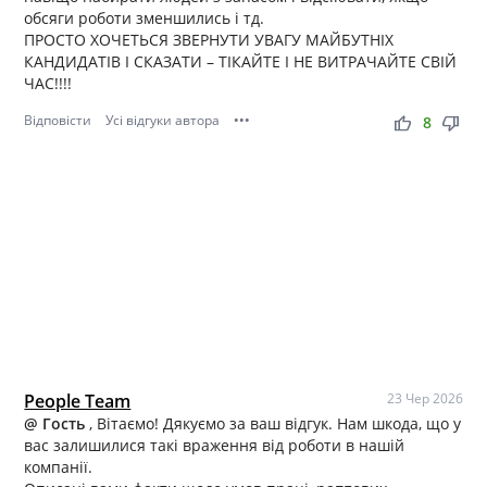
обсяги роботи зменшились і тд.
ПРОСТО ХОЧЕТЬСЯ ЗВЕРНУТИ УВАГУ МАЙБУТНІХ
КАНДИДАТІВ І СКАЗАТИ – ТІКАЙТЕ І НЕ ВИТРАЧАЙТЕ СВІЙ
ЧАС!!!!
Відповісти
Усі відгуки автора
•••
thumb_up
thumb_down
8
People Team
23 Чер 2026
@ Гость
, Вітаємо! Дякуємо за ваш відгук. Нам шкода, що у
вас залишилися такі враження від роботи в нашій
компанії.