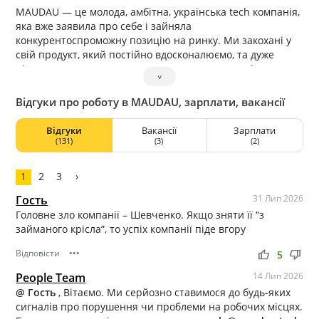
МAUDAU — це молода, амбітна, українська tech компанія,
яка вже заявила про себе і зайняла
конкурентоспроможну позицію на ринку. Ми закохані у
свій продукт, який постійно вдосконалюємо, та дуже
цінуємо нашого гостя, заради якого створюємо і
˅
перевершуємо себе кожен день.
Ми прагнемо змінювати ринок і постійно шукаємо у
Відгуки про роботу в MAUDAU, зарплати, вакансії
ньому нові можливості. Ми створюємо якісний, сучасний
і головне, український продукт! Сьогодні у нас в команді
Відгуки
Вакансії
Зарплати
вже понад 200 людей, і ми будемо зростати далі.
(131)
(3)
(2)
Приєднуйся, щоб будувати разом!
Ми небайдужі до світу, що нас оточує і підтримуємо тих,
1
2
3
›
хто цього потребує. Ми формуємо активності, з яких ми
передаємо товари або гроші на благодійність, серед них
Гость
31 Лип 2026
продаж нашого крутезного брендового стікерпака,
Головне зло компанії – Шевченко. Якщо зняти її “з
«підвішені підгузки» (ви можете додати благодійний
займаного крісла”, то успіх компанії піде вгору
підгузок до свого кошика), проект «BUDMO» (покупка
Відповісти
•••
наборів для коктейлів на нашій платформі) і ще багато
thumb_up
thumb_down
5
інших, які ми періодично запускаємо в залежності від
People Team
14 Лип 2026
нагальних потреб.
@ Гость
, Вітаємо. Ми серйозно ставимося до будь-яких
сигналів про порушення чи проблеми на робочих місцях.