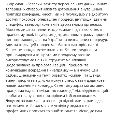
З міркувань безпеки, захисту персональних даних наших
теперішніх співробітників та дотримання внутрішньої
політики конфіденційності, ми не публікуємо у відкритому
доступі покрокові операційні процеси, внутрішні дати чи
специфіку взаємодії компанії з державними органами.
Можемо лише запевнити, що компанія діє виключно в
правовому полі, із суворим дотриманням в цьому процесі
чинного законодавства України та визначених процедур.
Але, на жаль, цей процес має багато факторів, на які
бізнес не завжди може впливати безпосередньо чи
пришвидшувати їх. Проте ми в жодному разі не
використовуємо це як інструмент маніпуляції.
Щодо зауважень про організаційні процеси та
комунікацію всередині IT-напрямку — ми чуємо цей
фідбек. Динамічний темп розвитку компанії та швидкі
зміни пріоритетів дійсно можуть створювати додаткове
навантаження на команду. Саме тому зараз ми активно
працюємо над оптимізацією взаємодії між відділами, щоб
зробити планування прозорішим і збалансованим.
Дякуємо за ваш час та за те, що підсвітили важливі для
нас моменти. Бажаємо вам успіхів у подальших
професійних проєктах та знайти саме те місце, де вам