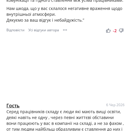
комунікації та гідного ставлення між усіма працівниками.
Нам шкода, що у вас склалося негативне враження щодо
внутрішньої атмосфери.
Дякуємо за ваш відгук і небайдужість.”
Відповісти
Усі відгуки автора
•••
thumb_up
thumb_down
-2
Гость
6 Чер 2026
Серед працівників складу є люди які мають вищі освіти,
деякі навіть не одну , через певні життєві обставини
вони працюють у вас в компанії на складі, а не за фахом ,
от тим людям найбільш образливим є ставлення до них і