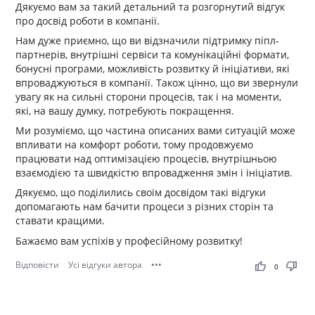
Дякуємо вам за такий детальний та розгорнутий відгук
про досвід роботи в компанії.
Нам дуже приємно, що ви відзначили підтримку піпл-
партнерів, внутрішні сервіси та комунікаційні формати,
бонусні програми, можливість розвитку й ініціативи, які
впроваджуються в компанії. Також цінно, що ви звернули
увагу як на сильні сторони процесів, так і на моменти,
які, на вашу думку, потребують покращення.
Ми розуміємо, що частина описаних вами ситуацій може
впливати на комфорт роботи, тому продовжуємо
працювати над оптимізацією процесів, внутрішньою
взаємодією та швидкістю впровадження змін і ініціатив.
Дякуємо, що поділились своїм досвідом такі відгуки
допомагають нам бачити процеси з різних сторін та
ставати кращими.
Бажаємо вам успіхів у професійному розвитку!
Відповісти
Усі відгуки автора
•••
thumb_up
thumb_down
0