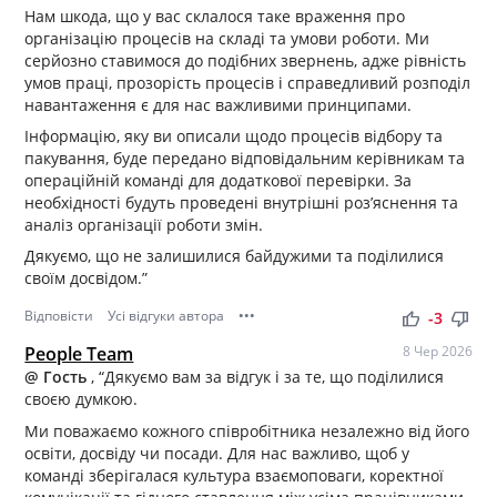
Нам шкода, що у вас склалося таке враження про
організацію процесів на складі та умови роботи. Ми
серйозно ставимося до подібних звернень, адже рівність
умов праці, прозорість процесів і справедливий розподіл
навантаження є для нас важливими принципами.
Інформацію, яку ви описали щодо процесів відбору та
пакування, буде передано відповідальним керівникам та
операційній команді для додаткової перевірки. За
необхідності будуть проведені внутрішні роз’яснення та
аналіз організації роботи змін.
Дякуємо, що не залишилися байдужими та поділилися
своїм досвідом.”
Відповісти
Усі відгуки автора
•••
thumb_up
thumb_down
-3
People Team
8 Чер 2026
@ Гость
, “Дякуємо вам за відгук і за те, що поділилися
своєю думкою.
Ми поважаємо кожного співробітника незалежно від його
освіти, досвіду чи посади. Для нас важливо, щоб у
команді зберігалася культура взаємоповаги, коректної