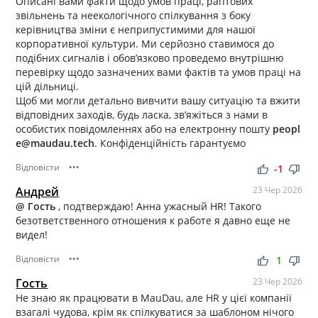
Описані вами факти щодо умов праці, раптових
звільнень та неекологічного спілкування з боку
керівництва зміни є неприпустимими для нашої
корпоративної культури. Ми серйозно ставимося до
подібних сигналів і обов’язково проведемо внутрішню
перевірку щодо зазначених вами фактів та умов праці на
цій дільниці.
Щоб ми могли детально вивчити вашу ситуацію та вжити
відповідних заходів, будь ласка, зв’яжіться з нами в
особистих повідомленнях або на електронну пошту
peopl
e@maudau.tech
. Конфіденційність гарантуємо
Відповісти
•••
thumb_up
thumb_down
-1
Андрей
23 Чер 2026
@ Гость
, подтверждаю! Анна ужасный HR! Такого
безответственного отношения к работе я давно еще не
видел!
Відповісти
•••
thumb_up
thumb_down
1
Гость
23 Чер 2026
Не знаю як працювати в MauDau, але HR у цієї компанії
взагалі чудова, крім як спілкуватися за шаблоном нічого