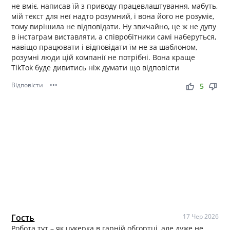
не вміє, написав їй з приводу працевлаштування, мабуть,
мій текст для неї надто розумний, і вона його не розуміє,
тому вирішила не відповідати. Ну звичайно, це ж не дупу
в інстаграм виставляти, а співробітники самі наберуться,
навіщо працювати і відповідати їм не за шаблоном,
розумні люди цiй компанії не потрібні. Вона краще
TikTok буде дивитись нiж думати що вiдповiсти
Відповісти
•••
thumb_up
thumb_down
5
Гость
17 Чер 2026
Робота тут – як цукерка в гарній обгортці, але дуже не