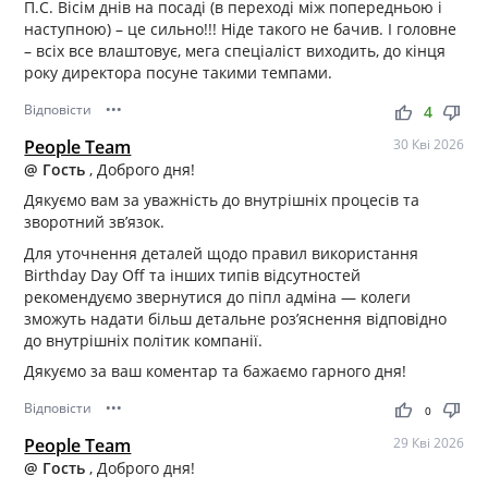
П.С. Вісім днів на посаді (в переході між попередньою і
наступною) – це сильно!!! Ніде такого не бачив. І головне
– всіх все влаштовує, мега спеціаліст виходить, до кінця
року директора посуне такими темпами.
Відповісти
•••
thumb_up
thumb_down
4
People Team
30 Кві 2026
@ Гость
, Доброго дня!
Дякуємо вам за уважність до внутрішніх процесів та
зворотний зв’язок.
Для уточнення деталей щодо правил використання
Birthday Day Off та інших типів відсутностей
рекомендуємо звернутися до піпл адміна — колеги
зможуть надати більш детальне роз’яснення відповідно
до внутрішніх політик компанії.
Дякуємо за ваш коментар та бажаємо гарного дня!
Відповісти
•••
thumb_up
thumb_down
0
People Team
29 Кві 2026
@ Гость
, Доброго дня!