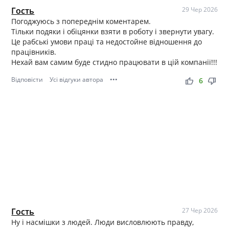
Гость
29 Чер 2026
Погоджуюсь з попереднім коментарем.
Тільки подяки і обіцянки взяти в роботу і звернути увагу.
Це рабські умови праці та недостойне відношення до
працівників.
Нехай вам самим буде стидно працювати в цій компанії!!!
Відповісти
Усі відгуки автора
•••
thumb_up
thumb_down
6
Гость
27 Чер 2026
Ну і насмішки з людей. Люди висловлюють правду,