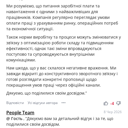
Ми розуміємо, що питання заробітної плати та
навантаження є одними з найважливіших для
працівників. Компанія регулярно переглядає умови
оплати праці з урахуванням ринку, операційних потреб
та економічної ситуації.
Також норми виробітку та процеси можуть змінюватися у
зв’язку з оптимізацією роботи складу та підвищенням
ефективності, однак такі зміни впроваджуються
поступово та супроводжуються внутрішніми
комунікаціями.
Нам шкода, що у вас склалося негативне враження. Ми
завжди відкриті до конструктивного зворотного зв’язку і
готові розглядати конкретні пропозиції щодо
покращення умов праці через офіційні канали.
Дякуємо, що поділилися своїм досвідом.”
Відповісти
Усі відгуки автора
•••
thumb_up
thumb_down
-4
People Team
8 Чер 2026
@ Гость
, “Дякуємо вам за детальний відгук і за те, що
поділилися своїм досвідом.