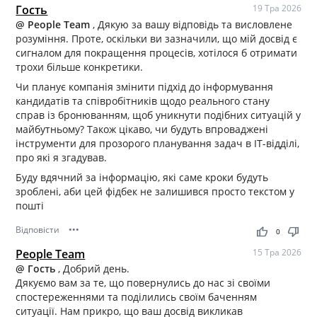
Гость
19 Тра 2026
@ People Team
, Дякую за вашу відповідь та висловлене
розуміння. Проте, оскільки ви зазначили, що мій досвід є
сигналом для покращення процесів, хотілося б отримати
трохи більше конкретики.
Чи планує компанія змінити підхід до інформування
кандидатів та співробітників щодо реального стану
справ із бронюванням, щоб уникнути подібних ситуацій у
майбутньому? Також цікаво, чи будуть впроваджені
інструменти для прозорого планування задач в IT-відділі,
про які я згадував.
Буду вдячний за інформацію, які саме кроки будуть
зроблені, аби цей фідбек не залишився просто текстом у
пошті
Відповісти
•••
thumb_up
thumb_down
0
People Team
15 Тра 2026
@ Гость
, Добрий день.
Дякуємо вам за те, що повернулись до нас зі своїми
спостереженнями та поділились своїм баченням
ситуації. Нам прикро, що ваш досвід викликав