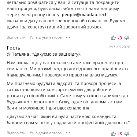
детально розібратися у вашій ситуації та покращити
наші процеси, будь ласка, зв’яжіться з нами напряму
через електронну пошту:
people@maudau.tech
,
вказавши дату вашого звернення або вакансію. Будемо
вдячні за конструктивний зворотний зв’язок.
Відповісти
Усі відгуки автора
•••
thumb_up
thumb_down
-3
Гость
29 Чер 2026
@ Татьяна
, “Дякуємо за ваш відгук.
Нам шкода, що у вас склалося саме таке враження про
компанію. Ми розуміємо, що досвід кожного працівника є
індивідуальним, і поважаємо право на власну думку.
Ми прагнемо будувати відкриті та прозорі процеси, а
також створювати комфортні умови для роботи й
розвитку співробітників. Саме тому уважно ставимося до
будь-якого зворотного зв’язку, адже він допомагає нам
бачити можливості для вдосконалення.
Дякуємо за час, який ви були частиною команди, та
бажаємо вам успіхів у подальшій професійній діяльності.”
Відповісти
Усі відгуки автора
•••
thumb_up
thumb_down
-3