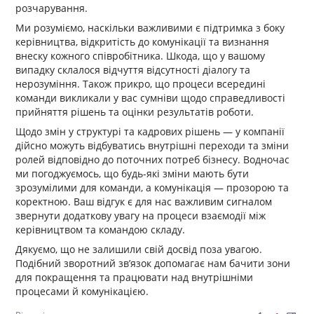
розчарування.
Ми розуміємо, наскільки важливими є підтримка з боку
керівництва, відкритість до комунікації та визнання
внеску кожного співробітника. Шкода, що у вашому
випадку склалося відчуття відсутності діалогу та
нерозуміння. Також прикро, що процеси всередині
команди викликали у вас сумніви щодо справедливості
прийняття рішень та оцінки результатів роботи.
Щодо змін у структурі та кадрових рішень — у компанії
дійсно можуть відбуватись внутрішні переходи та зміни
ролей відповідно до поточних потреб бізнесу. Водночас
ми погоджуємось, що будь-які зміни мають бути
зрозумілими для команди, а комунікація — прозорою та
коректною. Ваш відгук є для нас важливим сигналом
звернути додаткову увагу на процеси взаємодії між
керівництвом та командою складу.
Дякуємо, що не залишили свій досвід поза увагою.
Подібний зворотний зв’язок допомагає нам бачити зони
для покращення та працювати над внутрішніми
процесами й комунікацією.