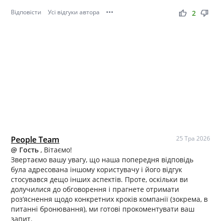
Відповісти
Усі відгуки автора
•••
thumb_up
thumb_down
2
People Team
25 Тра 2026
@ Гость
, Вітаємо!
Звертаємо вашу увагу, що наша попередня відповідь
була адресована іншому користувачу і його відгук
стосувався дещо інших аспектів. Проте, оскільки ви
долучилися до обговорення і прагнете отримати
роз’яснення щодо конкретних кроків компанії (зокрема, в
питанні бронювання), ми готові прокоментувати ваш
запит.