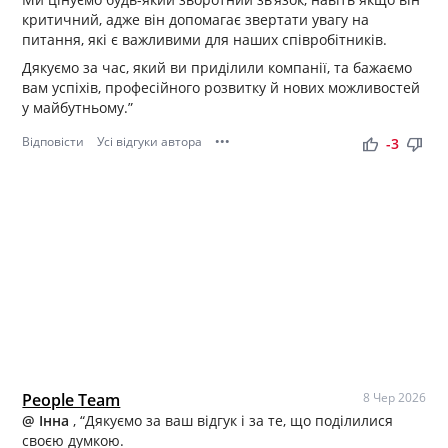
критичний, адже він допомагає звертати увагу на
питання, які є важливими для наших співробітників.
Дякуємо за час, який ви приділили компанії, та бажаємо
вам успіхів, професійного розвитку й нових можливостей
у майбутньому.”
Відповісти
Усі відгуки автора
•••
thumb_up
thumb_down
-3
People Team
8 Чер 2026
@ Інна
, “Дякуємо за ваш відгук і за те, що поділилися
своєю думкою.