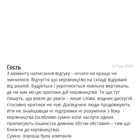
Гость
13 Тра 2026
З моменту написання відгуку – нічого на краще не
змінилося. Відчуття що керівництво на складі відірвані
від реалій. Будується і укріплюється лояльна вертикаль,
де не має місцю критики дій керівництва. Те що тут
пишуть, що взяли до уваги – лише слова, жодних дискусій
стосовно критики не чув. Досвідчені люди продовжують
йти не знайшовши ні підтримки ні розуміння з боку
керівництва (особливо сумно коли заслуги одних,
приписують іншим (за дивним збігом обставин – тим що
ближче до керівництва).
Сумно. Хороша була компанія.