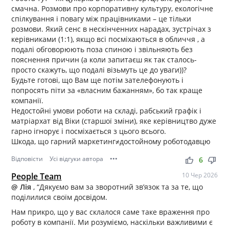
смачна. Розмови про корпоративну культуру, екологічне
спілкування і повагу між працівниками – це тільки
розмови. Який сенс в нескінченних нарадах, зустрічах з
керівниками (1:1), якщо всі посміхаються в обличчя , а
подалі обговорюють поза спиною і звільняють без
пояснення причин (а коли запитаєш як так сталось-
просто скажуть, що подалі візьмуть це до уваги))?
Будьте готові, що Вам ще потім зателефонують і
попросять піти за «власним бажанням», бо так краще
компанії.
Недостойні умови роботи на складі, рабський графік і
матріархат від Віки (старшої зміни), яке керівництво дуже
гарно ігнорує і посміхається з цього всього.
Шкода, що гарний маркетинг≠достойному роботодавцю
Відповісти
Усі відгуки автора
•••
thumb_up
thumb_down
6
People Team
10 Чер 2026
@ Лія
, “Дякуємо вам за зворотний зв’язок та за те, що
поділилися своїм досвідом.
Нам прикро, що у вас склалося саме таке враження про
роботу в компанії. Ми розуміємо, наскільки важливими є