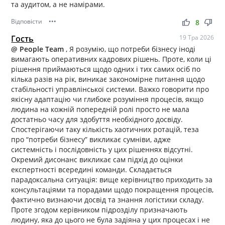
та аудитом, а не намірами.
Відповісти
•••
thumb_up
thumb_down
8
Гость
19 Тра 2026
@ People Team
, Я розумію, що потреби бізнесу іноді
вимагають оперативних кадрових рішень. Проте, коли ці
рішення приймаються щодо одних і тих самих осіб по
кілька разів на рік, виникає закономірне питання щодо
стабільності управлінської системи. Важко говорити про
якісну адаптацію чи глибоке розуміння процесів, якщо
людина на кожній попередній ролі просто не мала
достатньо часу для здобуття необхідного досвіду.
Спостерігаючи таку кількість хаотичних ротацій, теза
про “потреби бізнесу” викликає сумніви, адже
системність і послідовність у цих рішеннях відсутні.
Окремий дисонанс викликає сам підхід до оцінки
експертності всередині команди. Складається
парадоксальна ситуація: вище керівництво приходить за
консультаціями та порадами щодо покращення процесів,
фактично визнаючи досвід та знання логістики складу.
Проте згодом керівником підрозділу призначають
людину, яка до цього не була задіяна у цих процесах і не