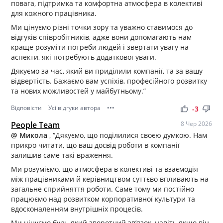
повага, підтримка та комфортна атмосфера в колективі
для кожного працівника.
Ми цінуємо різні точки зору та уважно ставимося до
відгуків співробітників, адже вони допомагають нам
краще розуміти потреби людей і звертати увагу на
аспекти, які потребують додаткової уваги.
Дякуємо за час, який ви приділили компанії, та за вашу
відвертість. Бажаємо вам успіхів, професійного розвитку
та нових можливостей у майбутньому.”
Відповісти
Усі відгуки автора
•••
thumb_up
thumb_down
-3
People Team
8 Чер 2026
@ Микола
, “Дякуємо, що поділилися своєю думкою. Нам
прикро читати, що ваш досвід роботи в компанії
залишив саме такі враження.
Ми розуміємо, що атмосфера в колективі та взаємодія
між працівниками й керівництвом суттєво впливають на
загальне сприйняття роботи. Саме тому ми постійно
працюємо над розвитком корпоративної культури та
вдосконаленням внутрішніх процесів.
Ми цінуємо будь-який зворотний зв’язок, навіть якщо він