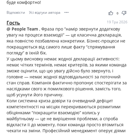
буде комфортно!
Відповісти
Усі відгуки автора
•••
thumb_up
thumb_down
0
Гость
19 Тра 2026
@ People Team
, Фраза про “намір звернути додаткову
увагу на процеси взаємодії” — це класична декларація,
яка повністю позбавлена конкретики. Бізнес-процеси не
покращуються від самого лише факту “спрямування
погляду” в їхній бік.
У цьому висновку немає жодної декларації активності:
немає чітких термінів, немає критеріїв, за якими команда
зможе оцінити, що цю увагу дійсно було звернуто, і
головне — немає жодної відповідальності за поточний
стан справ. Компанія фактично пропонує спостерігати за
наслідками свого ж помилкового рішення, замість того,
щоб усунути його причину.
Коли системна криза довіри та очевидний дефіцит
компетентності на місцях перекриваються розмитими
обіцянками “покращити взаємодію” колись у
майбутньому — це не вирішення проблеми, а спроба
відкласти її до моменту, поки команда просто втомиться
чекати на зміни. Професійний менеджмент оперує діями