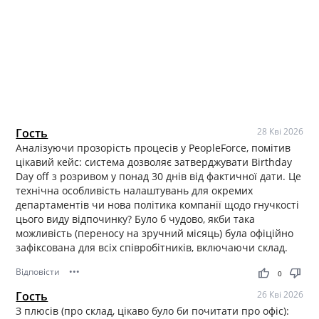
Гость
28 Кві 2026
Аналізуючи прозорість процесів у PeopleForce, помітив
цікавий кейс: система дозволяє затверджувати Birthday
Day off з розривом у понад 30 днів від фактичної дати. Це
технічна особливість налаштувань для окремих
департаментів чи нова політика компанії щодо гнучкості
цього виду відпочинку? Було б чудово, якби така
можливість (переносу на зручний місяць) була офіційно
зафіксована для всіх співробітників, включаючи склад.
Відповісти
•••
thumb_up
thumb_down
0
Гость
26 Кві 2026
З плюсів (про склад, цікаво було би почитати про офіс):