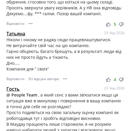
обурення, стосовно того, що коїться на цьому складі.
Просять звернути увагу керівників. А у HR она відповідь:
Дякуємо….фу, *** галімі. Позор вашій компанії.
Відповісти
•••
thumb_up
thumb_down
5
Татьяна
25 Чер 2026
Ніколи і нікому не раджу сюди працевлаштуватися.
Не витрачайте свій час на цю компанію.
Гарно обіцяють, багато брешуть, а в результаті люди від
них не просто йдуть а тікають.
Дно…..
Компанія для ” своїх”
Відповісти
Усі відгуки автора
•••
thumb_up
thumb_down
4
Гость
23 Чер 2026
@ People Team
, а який сенс з вами зв’язатися якщо ця
ситуація вже в минулому і повернення в вашу компанію
я точно для себе не розглядаю?
Просто подивіться на свою загальну оцінку компанії як
роботодавця тут і зробіть відповідні висновки.
В Маудау працюють лише старожили, я не розумію
навіщо набирати людей з запасом і відсіювати, якщо