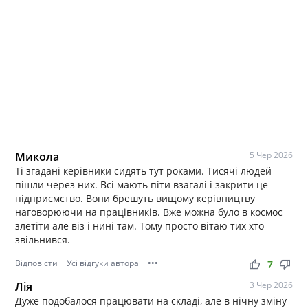
Микола
5 Чер 2026
Ті згадані керівники сидять тут роками. Тисячі людей
пішли через них. Всі мають піти взагалі і закрити це
підприємство. Вони брешуть вищому керівництву
наговорюючи на працівників. Вже можна було в космос
злетіти але віз і нині там. Тому просто вітаю тих хто
звільнився.
Відповісти
Усі відгуки автора
•••
thumb_up
thumb_down
7
Лія
3 Чер 2026
Дуже подобалося працювати на складі, але в нічну зміну