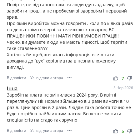
Повірте, не від гарного життя люди їдуть здалеку, щоб
заробити гроші, а не проблеми зі здоров’ям і нервовий
зрив.
Про який виробіток можна говорити , коли по кілька разів
на день стоїмо в черзі за тележкою з товаром, ВСІ
ПРАЦІВНИКИ ПОВИННІ МАТИ РІВНІ УМОВИ ПРАЦІ!!!
чесно, ви думаєте люди не мають гідності, щоб терпіти
таке ставлення????
Хотілось би щоб, хоч якась інформація все ж таки
доходила до “вух” керівництва в незпаплюженому
вигляді.
Відповісти
Усі відгуки автора
•••
thumb_up
thumb_down
7
Інна
5 Чер 2026
Заробітна плата не змінилася з 2024 року. В квітні
переглянули? Ні! Норми збільшено в 3 рази вимоги в 10
разів. Ціни зросли в 2 рази. Людям така робота точно не
буде потрібна найближчим часом. Бо легше змінити
спеціалістів на стадо так зручно
Відповісти
Усі відгуки автора
•••
thumb_up
thumb_down
5