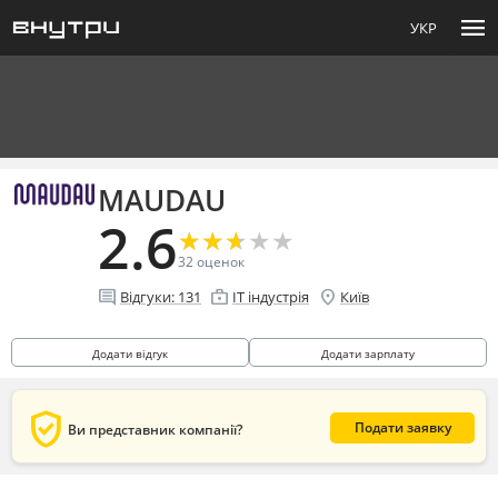
menu
УКР
MAUDAU
2.6
★
★
★
★
★
★
★
★
★
★
32
оценок
comment
enterprise
location_on
Відгуки:
131
IT індустрія
Київ
Додати відгук
Додати зарплату
verified_user
Подати заявку
Ви представник компанії?