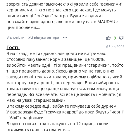
зверхність деяких “выскочек” які уявили себе “великими”
керівниками. Ніхто не знає кого що чекає, і де можуть
опинитися ці ” звёзды” завтра. Будьте людьми і
поважайте один одного, але поки що у вас в MAUDAU з
цим проблеми…..
Відповісти
Усі відгуки автора
•••
thumb_up
thumb_down
9
Гость
6 Чер 2026
Я на складі не так давно, але довго не витримаю.
Стосовно пакування: норми завищені це 1000%,
виробіток мають одні і ті ж працівники “старички” , тобто
ті, що працюють давно. Якось дивно чи не так, в них
завжди повні тележки товару, причому відібраного, який
має гарну вагу а решті , що перепаде. Вони вибирають
товар, пакують що краще оплачується, нам знову ж що
перепаде. Всі все бачать, всі все це знають і мовчать ( я
маю на увазі старших зміни)
В такому середовищі , вибачте почуваєш себе дурнем.
У вас завжди буде “текучка кадров” до поки будуть “чорні”
і “білі” працівники.
Люди на ногах стоять пакують по 12 годин, а коли
отримують гроші, то плачуть….