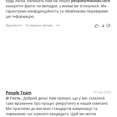
Будь ласка, напишіть нам на пошту
people@maudau.tech
конкретні факти чи випадки, з якими ви зіткнулися. Ми
гарантуємо конфіденційність та обов’язково перевіримо
цю інформацію.
Відповісти
Усі відгуки автора
•••
thumb_up
thumb_down
-4
People Team
29 Чер 2026
@ Гость
, Добрий день! Нам прикро, що у вас склалося
таке враження про процес рекрутингу в нашій компанії.
Ми прагнемо до високих стандартів комунікації та
поважаємо час кожного кандидата. Щоб ми могли