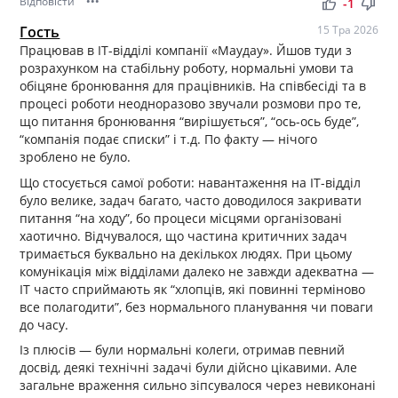
Відповісти
•••
thumb_up
thumb_down
-1
Гость
15 Тра 2026
Працював в IT-відділі компанії «Маудау». Йшов туди з
розрахунком на стабільну роботу, нормальні умови та
обіцяне бронювання для працівників. На співбесіді та в
процесі роботи неодноразово звучали розмови про те,
що питання бронювання “вирішується”, “ось-ось буде”,
“компанія подає списки” і т.д. По факту — нічого
зроблено не було.
Що стосується самої роботи: навантаження на IT-відділ
було велике, задач багато, часто доводилося закривати
питання “на ходу”, бо процеси місцями організовані
хаотично. Відчувалося, що частина критичних задач
тримається буквально на декількох людях. При цьому
комунікація між відділами далеко не завжди адекватна —
IT часто сприймають як “хлопців, які повинні терміново
все полагодити”, без нормального планування чи поваги
до часу.
Із плюсів — були нормальні колеги, отримав певний
досвід, деякі технічні задачі були дійсно цікавими. Але
загальне враження сильно зіпсувалося через невиконані