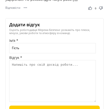
Відповісти
•••
thumb_up
thumb_down
0
Додати відгук
Оцініть роботодавця Мережа Безпеки: розкажіть про плюси,
мінуси, умови роботи та атмосферу в команді.
Ім'я *
Відгук *