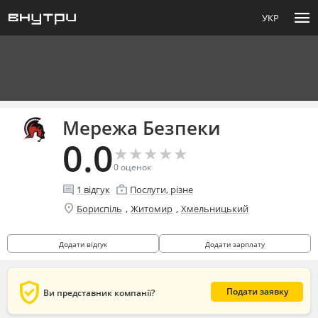
menu
УКР
Мережа Безпеки
0.0
★
★
★
★
★
★
★
★
★
★
0
оценок
comment
enterprise
1
відгук
Послуги, різне
location_on
,
,
Бориспіль
Житомир
Хмельницький
Додати відгук
Додати зарплату
verified_user
Подати заявку
Ви представник компанії?