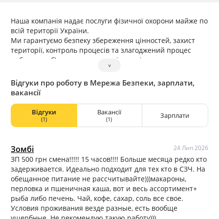
Наша компанія надає послуги фізичної охорони майже по
всій території України.
Ми гарантуємо безпеку збереження цінностей, захист
території, контроль процесів та злагоджений процес
роботи на об’єктах що передані нам під охорону.
˅
Відгуки про роботу в Мережа Безпеки, зарплати,
вакансії
Відгуки
Вакансії
Зарплати
(1)
(1)
Зомбі
24 Лип 2026
ЗП 500 грн смена!!!!! 15 часов!!!! Больше месяца редко кто
задерживается. Идеально подходит для тех кто в СЗЧ. На
обещанное питание не рассчитывайте)))макароны,
перловка и пшеничная каша, вот и весь ассортимент+
рыба либо печень. Чай, кофе, сахар, соль все свое.
Условия проживания везде разные, есть вообще
ущербные. Не рекомендую такую работу)))