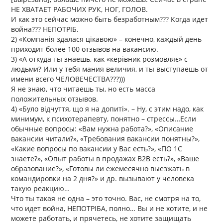
НЕ ХВАТАЕТ РАБОЧИХ РУК, НОГ, ГОЛОВ.
И как это сейчас можно быть безработным??? Когда идет
война??? НЕПОТРІБ.
2) «Компанія здалася цікавою» – конечно, каждый день
приходит более 100 отзывов на вакансию.
3) «А откуда ты знаешь, как «керівник розмовляє» с
людьми? Или у тебя мания величия, и ты выступаешь от
имени всего ЧЕЛОВЕЧЕСТВА???)))
Я не знаю, что читаешь ты, но есть масса
положительных отзывов.
4) «Було відчуття, що я на допиті». – Ну, с этим надо, как
минимум, к психотерапевту, понятно – стрессы…Если
обычные вопросы: «Вам нужна работа?», «Описание
вакансии читали?», «Требования вакансии понятны?»,
«Какие вопросы по вакансии у Вас есть?», «ПО 1С
знаете?», «Опыт работы в продажах В2В есть?», «Ваше
образование?», «Готовы ли ежемесячно выезжать в
командировки на 2 дня?» и др. вызывают у человека
такую реакцию…
Что ты такая не одна – это точно. Вас, не смотря на то,
что идет война, НЕПОТРІБА, полно… Вы и не хотите, и не
можете работать, и прячетесь, не хотите защищать