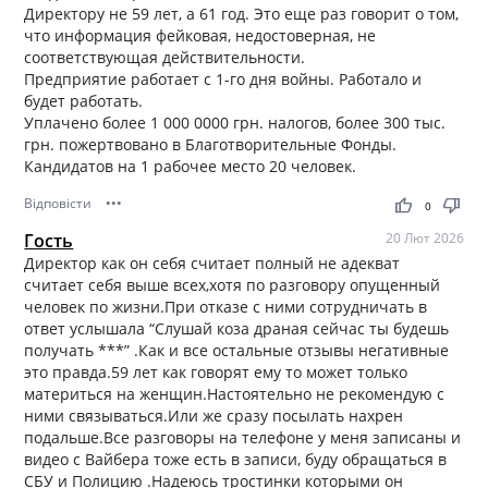
Директору не 59 лет, а 61 год. Это еще раз говорит о том,
что информация фейковая, недостоверная, не
соответствующая действительности.
Предприятие работает с 1-го дня войны. Работало и
будет работать.
Уплачено более 1 000 0000 грн. налогов, более 300 тыс.
грн. пожертвовано в Благотворительные Фонды.
Кандидатов на 1 рабочее место 20 человек.
Відповісти
•••
thumb_up
thumb_down
0
Гость
20 Лют 2026
Директор как он себя считает полный не адекват
считает себя выше всех,хотя по разговору опущенный
человек по жизни.При отказе с ними сотрудничать в
ответ услышала “Слушай коза драная сейчас ты будешь
получать ***” .Как и все остальные отзывы негативные
это правда.59 лет как говорят ему то может только
материться на женщин.Настоятельно не рекомендую с
ними связываться.Или же сразу посылать нахрен
подальше.Все разговоры на телефоне у меня записаны и
видео с Вайбера тоже есть в записи, буду обращаться в
СБУ и Полицию .Надеюсь тростинки которыми он