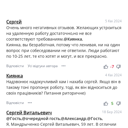
Сєргєй
5 Кві 2024
Очень много негативных отзывов. Желающих устроиться
на удаленную работу достаточно,но не все
соответствуют требованиям.
@Киянка
,
Киянка, вы безработная, потому что ленивая, ни на один
вопрос при собеседовании не ответили. Люди работают
по 10-25 лет, те кто хотят и могут, и все прекрасно.
Відповісти
Усі відгуки автора
•••
thumb_up
thumb_down
-7
Киянка
4 Кві 2024
Надзвонює надокучливий хам і нахаба сєргєй. Якщо він в
такому тоні пропонує роботу, тоді, як він відноситься до
своїх працівників? Питання риторичне)
Відповісти
•••
thumb_up
thumb_down
5
Сергей Витальевич
18 Бер 2024
@Гость
,
@очередной гость
,
@Александр
,
@Гость
,
Я, Мандрыченко Сергей Витальевич, 59 лет. В отличии