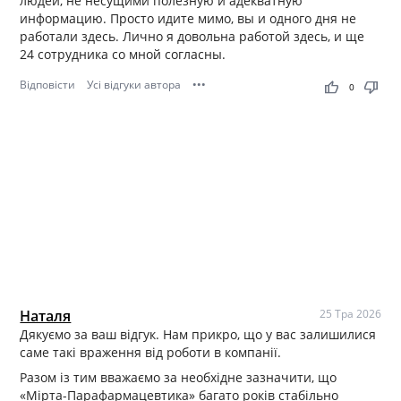
людей, не несущими полезную и адекватную
информацию. Просто идите мимо, вы и одного дня не
работали здесь. Лично я довольна работой здесь, и ще
24 сотрудника со мной согласны.
Відповісти
Усі відгуки автора
•••
thumb_up
thumb_down
0
Наталя
25 Тра 2026
Дякуємо за ваш відгук. Нам прикро, що у вас залишилися
саме такі враження від роботи в компанії.
Разом із тим вважаємо за необхідне зазначити, що
«Мірта-Парафармацевтика» багато років стабільно