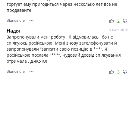
торгует ему пригодиться через несколько лет все не
продавайте.
Відповісти
•••
thumb_up
thumb_down
2
Надія
5 Лют 2026
Запропонували мені роботу . Я відмовилась , бо не
спілкуюсь російською. Мені знову зателефонувати й
запропонували “запхати свою позицію в ***”. Я
російською послала “***”. Чудовий досвід спілкування
отримала . ДЯКУЮ!
Відповісти
•••
thumb_up
thumb_down
3