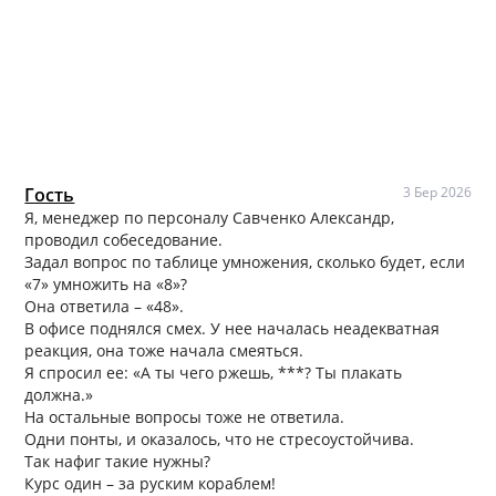
Гость
3 Бер 2026
Я, менеджер по персоналу Савченко Александр,
проводил собеседование.
Задал вопрос по таблице умножения, сколько будет, если
«7» умножить на «8»?
Она ответила – «48».
В офисе поднялся смех. У нее началась неадекватная
реакция, она тоже начала смеяться.
Я спросил ее: «А ты чего ржешь, ***? Ты плакать
должна.»
На остальные вопросы тоже не ответила.
Одни понты, и оказалось, что не стресоустойчива.
Так нафиг такие нужны?
Курс один – за руским кораблем!