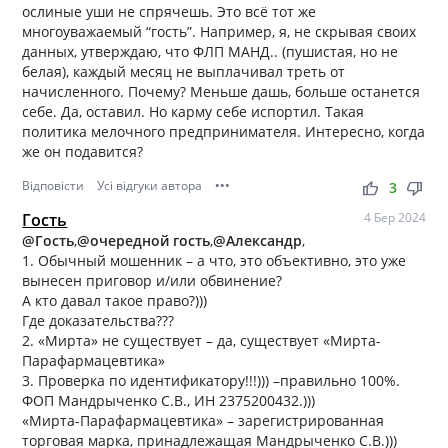
ослиные уши не спрячешь. Это всё тот же
многоуважаемый “гость”. Например, я, не скрывая своих
данных, утверждаю, что ФЛП МАНД.. (пушистая, но не
белая), каждый месяц не выплачивал треть от
начисленного. Почему? Меньше дашь, больше останется
себе. Да, оставил. Но карму себе испортил. Такая
политика мелочного предпринимателя. Интересно, когда
же он подавится?
Відповісти
Усі відгуки автора
•••
thumb_up
thumb_down
3
Гость
4 Бер 2024
@Гость
,
@очередной гость
,
@Александр
,
1. Обычный мошенник – а что, это объективно, это уже
вынесен приговор и/или обвинение?
А кто давал такое право?)))
Где доказательства???
2. «Мирта» не существует – да, существует «Мирта-
Парафармацевтика»
3. Проверка по идентификатору!!!))) –правильно 100%.
ФОП Мандрыченко С.В., ИН 2375200432.)))
«Мирта-Парафармацевтика» – зарегистрированная
торговая марка, принадлежащая Мандрыченко С.В.)))