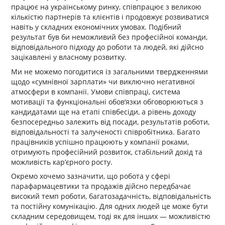
працює на українському ринку, співпрацює з великою
кількістю партнерів та клієнтів і продовжує розвиватися
навіть у складних економічних умовах. Подібний
результат був би неможливий без професійної команди,
відповідального підходу до роботи та людей, які дійсно
зацікавлені у власному розвитку.
Ми не можемо погодитися із загальними твердженнями
щодо «сумнівної зарплати» чи виключно негативної
атмосфери в компанії. Умови співпраці, система
мотивації та функціональні обов’язки обговорюються з
кандидатами ще на етапі співбесіди, а рівень доходу
безпосередньо залежить від посади, результатів роботи,
відповідальності та залученості співробітника. Багато
працівників успішно працюють у компанії роками,
отримують професійний розвиток, стабільний дохід та
можливість кар’єрного росту.
Окремо хочемо зазначити, що робота у сфері
парафармацевтики та продажів дійсно передбачає
високий темп роботи, багатозадачність, відповідальність
та постійну комунікацію. Для одних людей це може бути
складним середовищем, тоді як для інших — можливістю