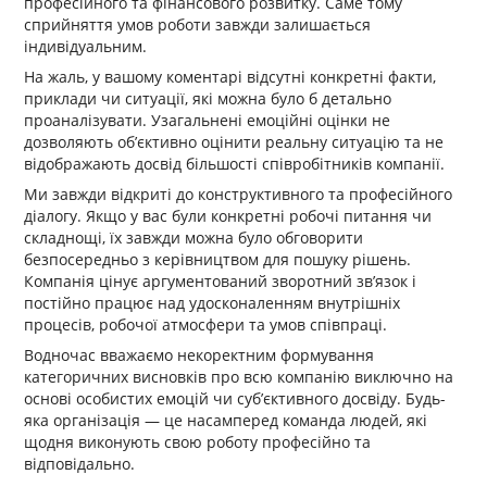
професійного та фінансового розвитку. Саме тому
сприйняття умов роботи завжди залишається
індивідуальним.
На жаль, у вашому коментарі відсутні конкретні факти,
приклади чи ситуації, які можна було б детально
проаналізувати. Узагальнені емоційні оцінки не
дозволяють об’єктивно оцінити реальну ситуацію та не
відображають досвід більшості співробітників компанії.
Ми завжди відкриті до конструктивного та професійного
діалогу. Якщо у вас були конкретні робочі питання чи
складнощі, їх завжди можна було обговорити
безпосередньо з керівництвом для пошуку рішень.
Компанія цінує аргументований зворотний зв’язок і
постійно працює над удосконаленням внутрішніх
процесів, робочої атмосфери та умов співпраці.
Водночас вважаємо некоректним формування
категоричних висновків про всю компанію виключно на
основі особистих емоцій чи суб’єктивного досвіду. Будь-
яка організація — це насамперед команда людей, які
щодня виконують свою роботу професійно та
відповідально.