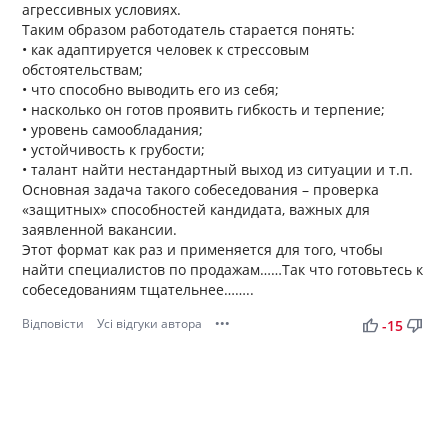
агрессивных условиях.
Таким образом работодатель старается понять:
• как адаптируется человек к стрессовым
обстоятельствам;
• что способно выводить его из себя;
• насколько он готов проявить гибкость и терпение;
• уровень самообладания;
• устойчивость к грубости;
• талант найти нестандартный выход из ситуации и т.п.
Основная задача такого собеседования – проверка
«защитных» способностей кандидата, важных для
заявленной вакансии.
Этот формат как раз и применяется для того, чтобы
найти специалистов по продажам……Так что готовьтесь к
собеседованиям тщательнее……..
Відповісти
Усі відгуки автора
•••
thumb_up
thumb_down
-15