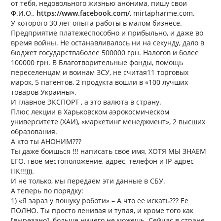
от тебя, недовольного жизнью анонима, пишу свои
Ф.И.О.,
https://www.facebook.com/
, mirtapharme.com.
У которого 30 лет опыта работы в малом бизнесе.
Предприятие платежеспособно и прибыльно, и даже во
время войны. Не останавливалось ни на секунду, дало в
бюджет государстваболее 500000 грн. Налогов и более
100000 грн. В Благотворительные фонды, помощь
переселенцам и воинам ЗСУ, не считая11 торговых
марок, 5 патентов, 2 продукта вошли в «100 лучших
товаров Украины».
И главное ЭКСПОРТ , а это валюта в страну.
Плюс лекции в Харьковском аэрокосмическом
университете (ХАИ), «маркетинг менеджмент», 2 высших
образования.
А кто ты АНОНИМ???
Ты даже боишься !!! написать свое имя, ХОТЯ МЫ ЗНАЕМ
ЕГО, твое местоположение, адрес, телефон и IP-адрес
ПК!!!))).
И не только, мы передаем эти данные в СБУ.
А теперь по порядку:
1) «Я зараз у пошуку роботи» – А что ее искать??? Ее
ПОЛНО. Ты просто ленивая и тупая, и кроме того как
[вырезано], больше ничего не можешь. Сейчас в стране