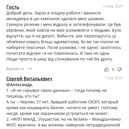
Гость
14 Бер 2024
Добрий день. Зараз в пошуку роботи і вакансія
менеджера в цю компанію здалася мені цікавою.
Скинула резюме і мені відразу ж зателефонували. Це був
керівник, який зовсім не вміє розмовляти з людьми. Було
відчуття, що я на допиті. Вибачте, але перепоручіть ці
обов’язки комусь більш адекватному, бо ви так ніколи не
наберете персонал. Після розмови, і не однієЇ, захотілось
почитати відгуки і я не помилилась. Я така не одна.
Люди просто в шоці від спілкування по той бік дроту.
Відповісти
•••
thumb_up
thumb_down
5
Сергей Витальевич
7 Бер 2024
@Александр
,
1. «Я не скрывал своих данных» – тогда почему не
пишешь, кто ты?
А ты – Черняк, 57 лет, бывший работник ОБЭП, который
кроме как кошмарить бизнес, ничего не умеет, поэтому
нигде, кроме как охранником устроиться не может.
2. «ФЛП МАНД.. (пушистая, но не белая)» – Мандрыченко
ФОП, мужчина. А вы аноним, наверное нетрадиционной