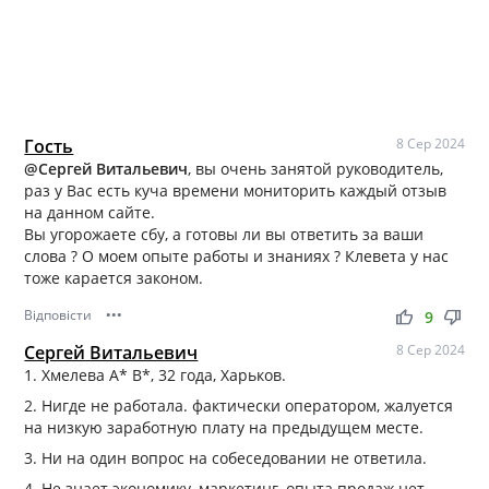
Гость
8 Сер 2024
@Сергей Витальевич
, вы очень занятой руководитель,
раз у Вас есть куча времени мониторить каждый отзыв
на данном сайте.
Вы угорожаете сбу, а готовы ли вы ответить за ваши
слова ? О моем опыте работы и знаниях ? Клевета у нас
тоже карается законом.
Відповісти
•••
thumb_up
thumb_down
9
Сергей Витальевич
8 Сер 2024
1. Хмелева А* В*, 32 года, Харьков.
2. Нигде не работала. фактически оператором, жалуется
на низкую заработную плату на предыдущем месте.
3. Ни на один вопрос на собеседовании не ответила.
4. Не знает экономику, маркетинг, опыта продаж нет.