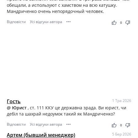
обещали, а используют с хамством на всю катушку.
Мандриченко очень непорядочный человек.
Відповісти
Усі відгуки автора
•••
thumb_up
thumb_down
0
Гость
1 Тра 2026
@ Юрист
, ст. 111 ККУ це державна зрада. Ви юрист, чи
дебіл та шахрай недоумок такий як Мандриченко?
Відповісти
Усі відгуки автора
•••
thumb_up
thumb_down
0
Артем (бывший менеджер)
5 Бер 2026