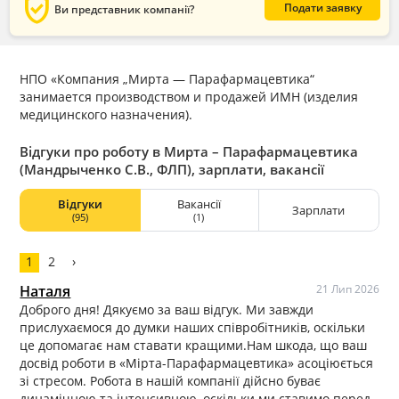
verified_user
Подати заявку
Ви представник компанії?
НПО «Компания „Мирта — Парафармацевтика“
занимается производством и продажей ИМН (изделия
медицинского назначения).
Відгуки про роботу в Мирта – Парафармацевтика
(Мандрыченко С.В., ФЛП), зарплати, вакансії
Відгуки
Вакансії
Зарплати
(95)
(1)
1
2
›
Наталя
21 Лип 2026
Доброго дня! Дякуємо за ваш відгук. Ми завжди
прислухаємося до думки наших співробітників, оскільки
це допомагає нам ставати кращими.Нам шкода, що ваш
досвід роботи в «Мірта-Парафармацевтика» асоціюється
зі стресом. Робота в нашій компанії дійсно буває
динамічною та інтенсивною, оскільки ми ставимо перед