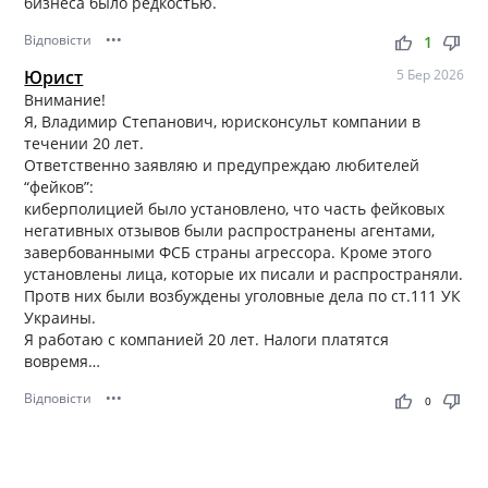
бизнеса было редкостью.
Відповісти
•••
thumb_up
thumb_down
1
Юрист
5 Бер 2026
Внимание!
Я, Владимир Степанович, юрисконсульт компании в
течении 20 лет.
Ответственно заявляю и предупреждаю любителей
“фейков”:
киберполицией было установлено, что часть фейковых
негативных отзывов были распространены агентами,
завербованными ФСБ страны агрессора. Кроме этого
установлены лица, которые их писали и распространяли.
Протв них были возбуждены уголовные дела по ст.111 УК
Украины.
Я работаю с компанией 20 лет. Налоги платятся
вовремя…
Відповісти
•••
thumb_up
thumb_down
0