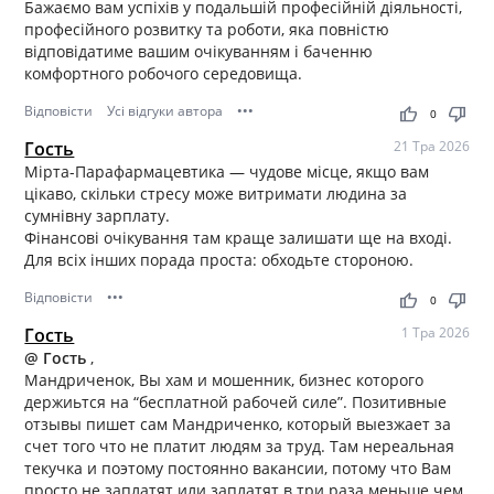
Бажаємо вам успіхів у подальшій професійній діяльності,
професійного розвитку та роботи, яка повністю
відповідатиме вашим очікуванням і баченню
комфортного робочого середовища.
Відповісти
Усі відгуки автора
•••
thumb_up
thumb_down
0
Гость
21 Тра 2026
Мірта-Парафармацевтика — чудове місце, якщо вам
цікаво, скільки стресу може витримати людина за
сумнівну зарплату.
Фінансові очікування там краще залишати ще на вході.
Для всіх інших порада проста: обходьте стороною.
Відповісти
•••
thumb_up
thumb_down
0
Гость
1 Тра 2026
@ Гость
,
Мандриченок, Вы хам и мошенник, бизнес которого
держиьтся на “бесплатной рабочей силе”. Позитивные
отзывы пишет сам Мандриченко, который выезжает за
счет того что не платит людям за труд. Там нереальная
текучка и поэтому постоянно вакансии, потому что Вам
просто не заплатят или заплатят в три раза меньше чем