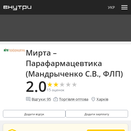
menu
УКР
Мирта –
Парафармацевтика
(Мандрыченко С.В., ФЛП)
2.0
★
★
★
★
★
★
★
★
★
★
15
оценок
comment
enterprise
location_on
Відгуки:
95
Торгівля оптова
Харків
Додати відгук
Додати зарплату