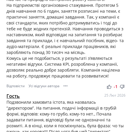
На підприємстві організовано стажування. Протягом 5
днів навчання по 6 годин, заняття розписані на теми, є
практичні заняття, домашні завдання. Так, у компанії є
свої стандарти, яких потрібно дотримуватись і тоді до
тебе не буде жодних претензій. Навчання проводиться з
наставником, який відповідає на запитання та розбирає
завдання та приклади, і є навчальний посібник, відео- та
аудіо-матеріали. Є реальні приклади працівників, які
заробляють понад 30 тисяч на місяць.
Комусь це не подобається, у результаті з’являються
негативні відгуки. Система KPI, розроблена у компанії,
дозволяє реально добре заробляти. Компанія націлена
на роботу, продовжує працювати та розвиватися!
Відповісти
Усі відгуки автора
•••
thumb_up
thumb_down
-1
Гость
25 Лют 2026
Подзвонили хамовита істота, яка назвалась
“директором”. На питання, подачі інформації в грубій
формі, відповів: кому-то грубо, кому-то нет., Почала
задавати питання, відповіді були не однозначні та
розмиті. А в кінці, коли я посміхнулась, була фраза: чо ты
ржошь, как корова!!! Після чого був цей “директор”