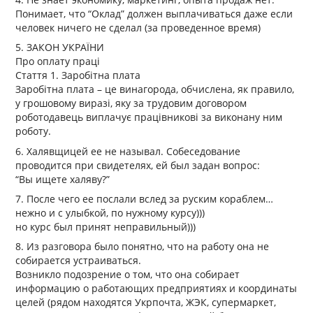
Понимает, что “Оклад” должен выплачиваться даже если
человек ничего не сделал (за проведенное время)
5. ЗАКОН УКРАЇНИ
Про оплату праці
Стаття 1. Заробітна плата
Заробітна плата – це винагорода, обчислена, як правило,
у грошовому виразі, яку за трудовим договором
роботодавець виплачує працівникові за виконану ним
роботу.
6. Халявщицей ее не называл. Собеседование
проводится при свидетелях, ей был задан вопрос:
“Вы ищете халяву?”
7. После чего ее послали вслед за руским кораблем…
нежно и с улыбкой, по нужному курсу)))
но курс был принят неправильный)))
8. Из разговора было понятно, что на работу она не
собирается устраиваться.
Возникло подозрение о том, что она собирает
информацию о работающих предприятиях и координаты
целей (рядом находятся Укрпочта, ЖЭК, супермаркет,