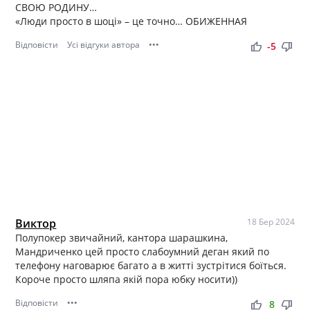
СВОЮ РОДИНУ…
«Люди просто в шоці» – це точно… ОБИЖЕННАЯ
Відповісти
Усі відгуки автора
•••
thumb_up
thumb_down
-5
Виктор
18 Бер 2024
Полупокер звичайний, кантора шарашкина,
Мандриченко цей просто слабоумний деган який по
телефону наговарює багато а в житті зустрітися боїться.
Короче просто шляпа якій пора юбку носити))
Відповісти
•••
thumb_up
thumb_down
8