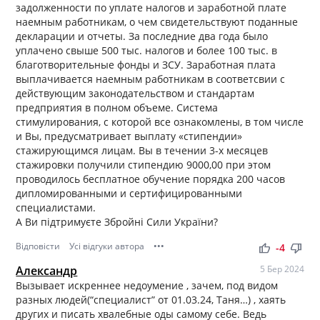
задолженности по уплате налогов и заработной плате
наемным работникам, о чем свидетельствуют поданные
декларации и отчеты. За последние два года было
уплачено свыше 500 тыс. налогов и более 100 тыс. в
благотворительные фонды и ЗСУ. Заработная плата
выплачивается наемным работникам в соответсвии с
действующим законодательством и стандартам
предприятия в полном объеме. Система
стимулирования, с которой все ознакомлены, в том числе
и Вы, предусматривает выплату «стипендии»
стажирующимся лицам. Вы в течении 3-х месяцев
стажировки получили стипендию 9000,00 при этом
проводилось бесплатное обучение порядка 200 часов
дипломированными и сертифицированными
специалистами.
А Ви підтримуєте Збройні Сили України?
Відповісти
Усі відгуки автора
•••
thumb_up
thumb_down
-4
Александр
5 Бер 2024
Вызывает искреннее недоумение , зачем, под видом
разных людей(“специалист” от 01.03.24, Таня…) , хаять
других и писать хвалебные оды самому себе. Ведь