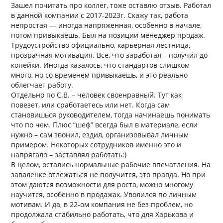
Зашел почитать про коллег, тоже оставлю отзыв. Работал
в данной компании с 2017-2023г. Скажу так, работа
непростая — иногда напряженная, особенно в начале,
потом привыкаешь. Был на позиции менеджер продаж.
Трудоустройство официально, карьерная лестница,
прозрачная мотивация. Все, что заработал – получил до
копейки. Иногда казалось, что стандартов слишком
много, но со временем привыкаешь, и это реально
облегчает работу.
Отдельно по С.В. – человек своенравный. Тут как
повезет, или сработаетесь или нет. Когда сам
становишься руководителем, тогда начинаешь понимать
что по чем. Плюс “шеф” всегда был в материале, если
нужно – сам звонил, ездил, организовывал личным
примером. Некоторых сотрудников именно это и
напрягало – заставлял работать:)
В целом, остались нормальные рабочие впечатления. На
заваленке отлежаться не получится, это правда. Но при
этом даются возможности для роста, можно многому
научится, особенно в продажах. Уволился по личным
мотивам. И да, в 22-ом компания не без проблем, но
продолжала стабильно работать, что для Харькова и