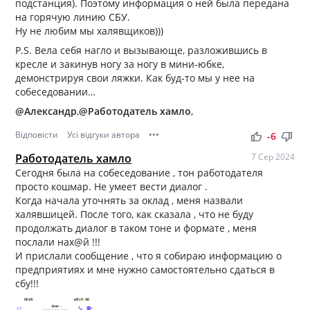
подстанция). Поэтому информация о ней была передана
на горячую линию СБУ.
Ну не любим мы халявщиков)))
P.S. Вела себя нагло и вызывающе, разложившись в
кресле и закинув ногу за ногу в мини-юбке,
демонстрируя свои ляжки. Как буд-то мы у нее на
собеседовании…
@Александр
,
@Работодатель хамло
,
Відповісти
Усі відгуки автора
•••
thumb_up
thumb_down
-6
Работодатель хамло
7 Сер 2024
Сегодня была на собеседование , тон работодателя
просто кошмар. Не умеет вести диалог .
Когда начала уточнять за оклад , меня назвали
халявшицей. После того, как сказала , что не буду
продолжать диалог в таком тоне и формате , меня
послали нах@й !!!
И прислали сообщение , что я собираю информацию о
предприятиях и мне нужно самостоятельно сдаться в
сбу!!!