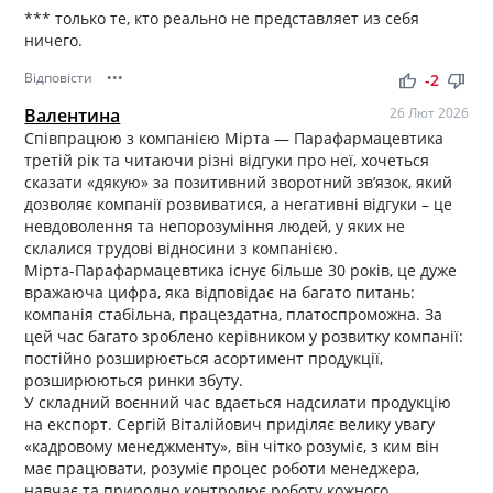
*** только те, кто реально не представляет из себя
ничего.
Відповісти
•••
thumb_up
thumb_down
-2
Валентина
26 Лют 2026
Співпрацюю з компанією Мірта — Парафармацевтика
третій рік та читаючи різні відгуки про неї, хочеться
сказати «дякую» за позитивний зворотний зв’язок, який
дозволяє компанії розвиватися, а негативні відгуки – це
невдоволення та непорозуміння людей, у яких не
склалися трудові відносини з компанією.
Мірта-Парафармацевтика існує більше 30 років, це дуже
вражаюча цифра, яка відповідає на багато питань:
компанія стабільна, працездатна, платоспроможна. За
цей час багато зроблено керівником у розвитку компанії:
постійно розширюється асортимент продукції,
розширюються ринки збуту.
У складний воєнний час вдається надсилати продукцію
на експорт. Сергій Віталійович приділяє велику увагу
«кадровому менеджменту», він чітко розуміє, з ким він
має працювати, розуміє процес роботи менеджера,
навчає та природно контролює роботу кожного.