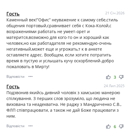
Гость
21 Січ 2026
Каменный век!”Офис” неуважение к самому себе,стиль
общения портовый,сравнивает себя с Кока-Колой,с
возражениями работать не умеет-орет и
матерится,возможно для кого-то он и хороший как
человек,но как работадателя не рекомендую-очень
негативный,может еще и угрожать,т к в анкете
оставляете адрес. Вообщем, если хотите потратить
время в пустую и услышать кучу оскорблений-добро
пожаловать в Мирту!
Відповісти
•••
thumb_up
thumb_down
3
Гость
24 Лип 2025
Подзвонив якийсь дивний чоловік з хамською манерою
спілкування. З перших слов зрозуміло, що людина не
вихована та неадекватна. Не раджу з Мандриченко С.В.,
ФЛП співпрацювати, а також не дай Боже працювати з
ним.
Відповісти
•••
thumb_up
thumb_down
6