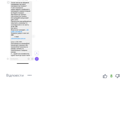
Відповісти
•••
thumb_up
thumb_down
8