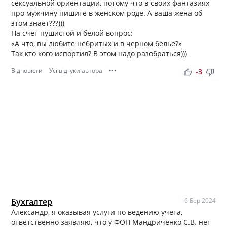
сексуальной ориентации, потому что в своих фантазиях
про мужчину пишите в женском роде. А ваша жена об
этом знает???)))
На счет пушистой и белой вопрос:
«А что, вы любите небритых и в черном белье?»
Так кто кого испортил? В этом надо разобраться)))
Відповісти
Усі відгуки автора
•••
thumb_up
thumb_down
-3
Бухгалтер
6 Бер 2024
Александр, я оказывая услуги по ведению учета,
ответственно заявляю, что у ФОП Мандриченко С.В. нет