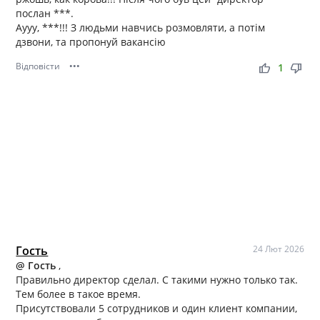
послан ***.
Аууу, ***!!! З людьми навчись розмовляти, а потім
дзвони, та пропонуй вакансію
Відповісти
•••
thumb_up
thumb_down
1
Гость
24 Лют 2026
@ Гость
,
Правильно директор сделал. С такими нужно только так.
Тем более в такое время.
Присутствовали 5 сотрудников и один клиент компании,