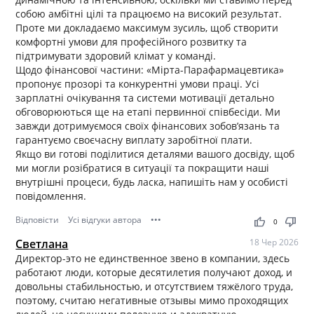
собою амбітні цілі та працюємо на високий результат.
Проте ми докладаємо максимум зусиль, щоб створити
комфортні умови для професійного розвитку та
підтримувати здоровий клімат у команді.
Щодо фінансової частини: «Мірта-Парафармацевтика»
пропонує прозорі та конкурентні умови праці. Усі
зарплатні очікування та системи мотивації детально
обговорюються ще на етапі первинної співбесіди. Ми
завжди дотримуємося своїх фінансових зобов’язань та
гарантуємо своєчасну виплату заробітної плати.
Якщо ви готові поділитися деталями вашого досвіду, щоб
ми могли розібратися в ситуації та покращити наші
внутрішні процеси, будь ласка, напишіть нам у особисті
повідомлення.
Відповісти
Усі відгуки автора
•••
thumb_up
thumb_down
0
Светлана
18 Чер 2026
Директор-это не единственное звено в компании, здесь
работают люди, которые десятилетия получают доход, и
довольны стабильностью, и отсутствием тяжёлого труда,
поэтому, считаю негативные отзывы мимо проходящих