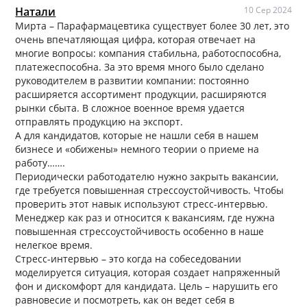
Натали
10 Сер 2024
Мирта – Парафармацевтика существует более 30 лет, это
очень впечатляющая цифра, которая отвечает на
многие вопросы: компания стабильна, работоспособна,
платежеспособна. За это время много было сделано
руководителем в развитии компании: постоянно
расширяется ассортимент продукции, расширяются
рынки сбыта. В сложное военное время удается
отправлять продукцию на экспорт.
А для кандидатов, которые не нашли себя в нашем
бизнесе и «обижены» немного теории о приеме на
работу…….
Периодически работодателю нужно закрыть вакансии,
где требуется повышенная стрессоустойчивость. Чтобы
проверить этот навык используют стресс-интервью.
Менеджер как раз и относится к вакансиям, где нужна
повышенная стрессоустойчивость особенно в наше
нелегкое время.
Стресс-интервью – это когда на собеседовании
моделируется ситуация, которая создает напряженный
фон и дискомфорт для кандидата. Цель – нарушить его
равновесие и посмотреть, как он ведет себя в