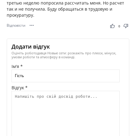
третью неделю попросила рассчитать меня. Но расчет
так и не получила. Буду обращаться в трудовую и
прокуратуру.
Відповісти
•••
thumb_up
thumb_down
0
Додати відгук
Оцініть роботодавця Новые сети: розкажіть про плюси, мінуси,
умови роботи та атмосферу в команді.
Ім'я *
Відгук *