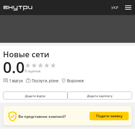
menu
УКР
Новые сети
0.0
★
★
★
★
★
★
★
★
★
★
0
оценок
comment
enterprise
location_on
1
відгук
Послуги, різне
Воронеж
Додати відгук
Додати зарплату
verified_user
Подати заявку
Ви представник компанії?