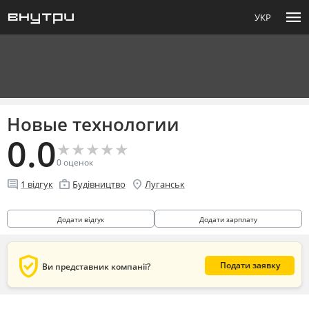
menu
УКР
Новые технологии
0.0
★
★
★
★
★
★
★
★
★
★
0
оценок
comment
enterprise
location_on
1
відгук
Будівництво
Луганськ
Додати відгук
Додати зарплату
verified_user
Подати заявку
Ви представник компанії?