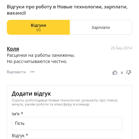
Відгуки про роботу в Новые технологии, зарплати,
вакансії
Відгуки
Зарплати
(1)
Коля
26 Бер 2014
Расценки на работы занижены.
Но рассчитываются честно.
Відповісти
•••
thumb_up
thumb_down
0
Додати відгук
Оцініть роботодавця Новые технологии: розкажіть про плюси,
мінуси, умови роботи та атмосферу в команді.
Ім'я *
Відгук *