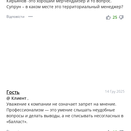
Кирьянов -это хороший мерчендайзер и то вопрос.
Супрун – в каком месте это территориальный менеджер?
Відповісти
•••
thumb_up
thumb_down
25
Гость
14 Гру 2025
@ Клиент
,
Уважение к компании не означает запрет на мнение.
Профессионализм — это умение слышать неудобные
вопросы и делать выводы, а не списывать несогласных в
«балласт».