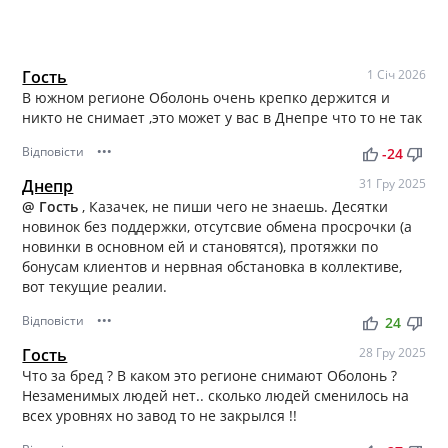
Гость
1 Січ 2026
В южном регионе Оболонь очень крепко держится и
никто не снимает ,это может у вас в Днепре что то не так
Відповісти
•••
thumb_up
thumb_down
-24
Днепр
31 Гру 2025
@ Гость
, Казачек, не пиши чего не знаешь. Десятки
новинок без поддержки, отсутсвие обмена просрочки (а
новинки в основном ей и становятся), протяжки по
бонусам клиентов и нервная обстановка в коллективе,
вот текущие реалии.
Відповісти
•••
thumb_up
thumb_down
24
Гость
28 Гру 2025
Что за бред ? В каком это регионе снимают Оболонь ?
Незаменимых людей нет.. сколько людей сменилось на
всех уровнях но завод то не закрылся !!