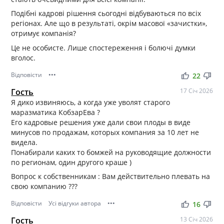
Подібні кадрові рішення сьогодні відбуваються по всіх
регіонах. Але що в результаті, окрім масової «зачистки»,
отримує компанія?
Це не особисте. Лише спостереження і болючі думки
вголос.
Відповісти
•••
thumb_up
thumb_down
22
Гость
17 Січ 2026
Я дико извиняюсь, а когда уже уволят старого
маразматика КобзарЕва ?
Его кадровые решения уже дали свои плоды в виде
минусов по продажам, которых компания за 10 лет не
видела.
Понабирали каких то бомжей на руководящие должности
по регионам, один другого краше )
Вопрос к собственникам : Вам действительно плевать на
свою компанию ???
Відповісти
Усі відгуки автора
•••
thumb_up
thumb_down
16
Гость
13 Січ 2026