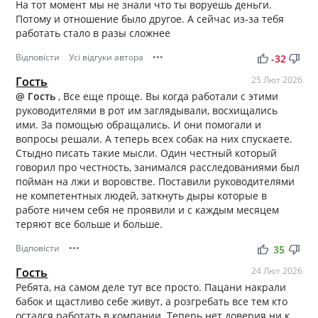
На тот момент мы не знали что ты воруешь деньги.
Потому и отношение было другое. А сейчас из-за тебя
работать стало в разы сложнее
Відповісти
Усі відгуки автора
•••
thumb_up
thumb_down
-32
Гость
25 Лют 2026
@ Гость
, Все еще проще. Вы когда работали с этими
руководителями в рот им заглядывали, восхищались
ими. За помощью обращались. И они помогали и
вопросы решали. А теперь всех собак на них спускаете.
Стыдно писать такие мысли. Один честный который
говорил про честность, занимался расследованиями был
пойман на лжи и воровстве. Поставили руководителями
не компетентных людей, заткнуть дыры которые в
работе ничем себя не проявили и с каждым месяцем
теряют все больше и больше.
Відповісти
•••
thumb_up
thumb_down
35
Гость
24 Лют 2026
Ребята, на самом деле тут все просто. Пацани накрали
бабок и щастливо себе живут, а розгребать все тем кто
остался работать в компании. Теперь нет доверия ни к