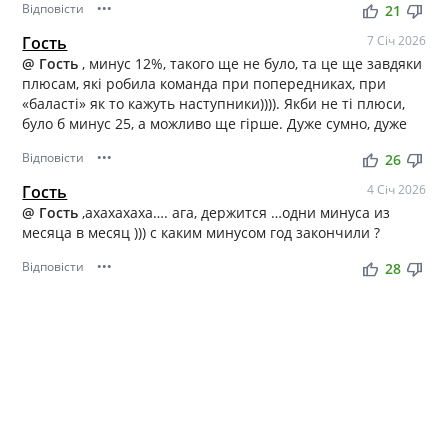
Відповісти
•••
thumb_up
thumb_down
21
Гость
7 Січ 2026
@ Гость
, минус 12%, такого ще не було, та це ще завдяки
плюсам, які робила команда при попередниках, при
«баласті» як то кажуть наступники)))). Якби не ті плюси,
було б минус 25, а можливо ще гірше. Дуже сумно, дуже
Відповісти
•••
thumb_up
thumb_down
26
Гость
4 Січ 2026
@ Гость
,ахахахаха…. ага, держится …одни минуса из
месяца в месяц ))) с каким минусом год закончили ?
Відповісти
•••
thumb_up
thumb_down
28