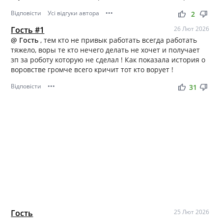
Відповісти
Усі відгуки автора
•••
thumb_up
thumb_down
2
Гость #1
26 Лют 2026
@ Гость
, тем кто не привык работать всегда работать
тяжело, воры те кто нечего делать не хочет и получает
зп за роботу которую не сделал ! Как показала история о
воровстве громче всего кричит тот кто ворует !
Відповісти
•••
thumb_up
thumb_down
31
Гость
25 Лют 2026