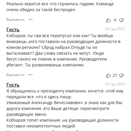
Реально херится все что строилось годами. Команде
очень обидно за такой беспредел.
Відповісти
•••
thumb_up
thumb_down
9
Гость
24 Гру 2025
Кобзарев ,ты там всё перепутал или как? Ты вообще
вникаешь ,кого поставили на руководящие должности в
южном регионе? Сброд набрал.Откудв ты их
вытаскивает? Два слова связать не могут. Люди
бегут,такого не помню в компании. Руководители
убегают. Ты разваливаешь компанию.
Відповісти
•••
thumb_up
thumb_down
27
Гость
23 Гру 2025
Я обращалюсь к президенту компании, хочется ,чтоб ему
передали все ,что я здесь пишу.
Уважаемый Александр Вячеславович ,я знаю как для Вас
дорога компания ,это Ваше детище ,пересмотрите
руководящее звено.
Кобзарев топит компанию ,на руководящие должности
поставил некомпетентных людей.