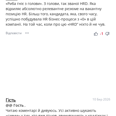
«Риба гніє з голови». З голови, так званої HRD. Яка
відхиляє абсолютно релевантне резюме на вакантну
позицію HR. Більш того, кандидата, яка, свого часу,
успішно побудувала HR бізнес-процеси з «0» в цій
компанії. На той час, коли про цю «HRD” ніхто й не чув.
Відповісти
•••
thumb_up
thumb_down
-1
Гість
10 Бер 2026
@
@ Гость
,
Читаю коментарі й дивуюсь. Усі активно шукають
«схеми» у тих, хто вже пішов, звинувачують у крадіжках і