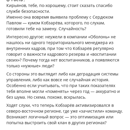
Кирьянов, тебе, по-хорошему, стоит сказать спасибо
службе безопасности.
Именно она вовремя выявила проблему с Сердюком
Павлом — кумом Кобзарёва, которого, по слухам,
готовили тебе на замену. Случайность?
Интересно другое: неужели в компании «Оболонь» не
нашлось ни одного территориального менеджера из
внутренних кадров, при том что Кобзарёв регулярно
говорит о важности кадрового резерва и «воспитании
своих»? Почему тогда нет воспитанников, а появляются
только «нужные» люди?
Со стороны это выглядит либо как деградация системы
управления, либо как вовсе не случайная история.
Особенно если учитывать, что при таких показателях
тебя вполне могли «поменять» через год — аккуратно и
без шума. Но схема, похоже, вскрылась.
Ходят слухи, что теперь Кобзарёв активизировался в
северо-восточном регионе, где уже «зачистили» команду.
Возникает логичный вопрос — это оптимизация или
попытка выстроить свой клан в других регионах?