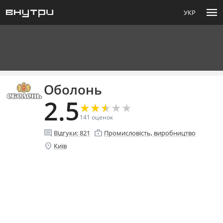
menu
УКР
Оболонь
2.5
★
★
★
★
★
★
★
★
★
★
141
оценок
comment
enterprise
Відгуки:
821
Промисловість, виробництво
location_on
Київ