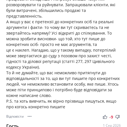
розворовувати та руйнувати. Запрацювали клієнти, які
були витрачені, збільшились продажі та
представленність.
А якщо у вас є претензії до конкретних осіб та реальні
аргументи і факти- то чому ви тут скриваєтесь та не
звертайтесь напряму? Усі відкриті до спілкування. То
можна зробити висновки- що той, хто тут пише до
конкретних осіб- просто не має агрументів, та
це є наклеп. Нагадаю, що у такому випадку, потерпілий
може звертаєтися до суду з позовом про захист честі,
гідності та ділової репутації (статті 277, 297 Цивільного
кодексу України).
То й не думайте, що вас неможливо притягнути до
відповідальності за то, що ви тут пишите про конкретних
людей, чи неможливо встановити особу, яке пише. Хтось
може піти принципово і потрібно буде відповідати за
кожне написане слово.
P.S. та хоть вивчить, як вірно прізвища пишуться, якщо
про когось конкретно пишите
Відповісти
•••
thumb_up
thumb_down
-9
Гость
1 Сер 2026