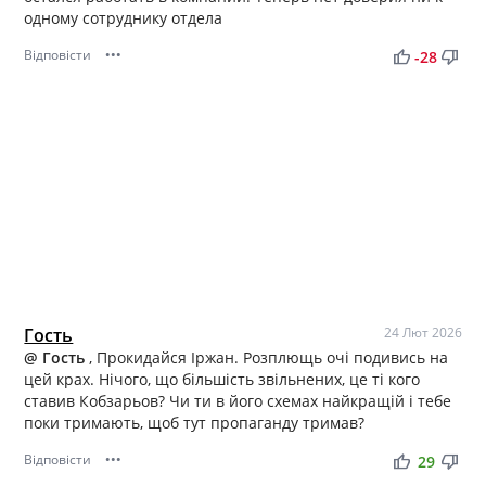
одному сотруднику отдела
Відповісти
•••
thumb_up
thumb_down
-28
Гость
24 Лют 2026
@ Гость
, Прокидайся Іржан. Розплющь очі подивись на
цей крах. Нічого, що більшість звільнених, це ті кого
ставив Кобзарьов? Чи ти в його схемах найкращій і тебе
поки тримають, щоб тут пропаганду тримав?
Відповісти
•••
thumb_up
thumb_down
29