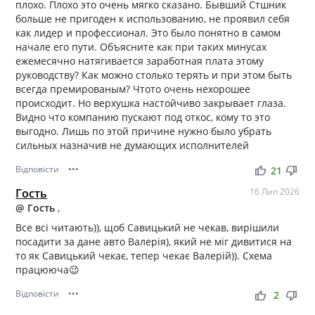
плохо. Плохо это очень мягко сказано. Бывший Стшник
больше не пригоден к использованию, не проявил себя
как лидер и профессионал. Это было понятно в самом
начале его пути. Объясните как при таких минусах
ежемесячно натягивается заработная плата этому
руководству? Как можно столько терять и при этом быть
всегда премированым? Чтото очень нехорошее
происходит. Но верхушка настойчиво закрывает глаза.
Видно что компанию пускают под откос, кому то это
выгодно. Лишь по этой причине нужно было убрать
сильных назначив не думающих исполнителей
Відповісти
•••
thumb_up
thumb_down
21
Гость
16 Лип 2026
@ Гость
,
Все всі читають)), щоб Савицький не чекав, вирішили
посадити за дане авто Валерія), який не міг дивитися на
то як Савицький чекає, тепер чекає Валерій)). Схема
працююча😉
Відповісти
•••
thumb_up
thumb_down
2