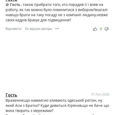
@ Гость
, також прибрати того, хто порадив її і взяв на
роботу, як так можно було помилитися з вибором?взагалі
навіщо брати на таку посаду не з компанії людину,невже
своїх кадрів бракує для підвищення?
Відповісти
Усі відгуки автора
•••
thumb_up
thumb_down
7
Гость
31 Лип 2026
Враження,що навмисно зливають одеський регіон, ну
який Асм з Братко? Куди дивиться Кірянов,що не баче що
вона творить з мережами?