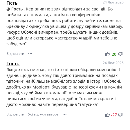
Гість
24 Лют 2026
@ Гость
, Керівник не звик відповідати за своЇ діЇ. Бо
робити такі помилки, а потім на конференціях
розповідати як треба щось робити, ну вибачте, схоже на
брехливу людину,яка увійшла у довіру керівникам заводу.
Ресурс Оболоні вичерпан, треба шукати інших довбнів,
щоб оцінили акторське мастерство.Андрій ми тебе ,,не
забудемо”
Відповісти
•••
thumb_up
thumb_down
20
Гость
24 Лют 2026
Якщо хтось не знає, то ті хто пішли обікрали компанію. І
єдине, що дивно, чому так довго тримались на посадах
“діточки” найбільш знахабнілого злодія в історії Оболоні.
дробітько як Моріарті будував фінансові схеми на кожній
посаді, яку обіймав в компанії. Але максим може
пишатися своїми учнями, він добре їх навчив красти і
дехто можливо навіть перевершив “татусика”.
Відповісти
Усі відгуки автора
•••
thumb_up
thumb_down
-27