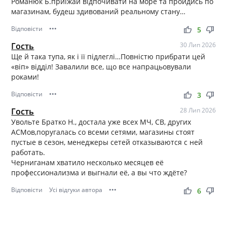
Романюк Б.приїжай відпочивати на море та пройдись по
магазинам, будеш здивований реальному стану…
Відповісти
•••
thumb_up
thumb_down
5
Гость
30 Лип 2026
Ще й така тупа, як і її підлеглі…Повністю прибрати цей
«віп» відділ! Завалили все, що все напрацьовували
роками!
Відповісти
•••
thumb_up
thumb_down
3
Гость
28 Лип 2026
Увольте Братко Н., достала уже всех МЧ, СВ, других
АСМов,поругалась со всеми сетями, магазины стоят
пустые в сезон, менеджеры сетей отказываются с ней
работать.
Черниганам хватило несколько месяцев её
профессионализма и выгнали её, а вы что ждёте?
Відповісти
Усі відгуки автора
•••
thumb_up
thumb_down
6