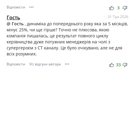
Відповісти
•••
thumb_up
thumb_down
3
Гость
31 Тра 2026
@ Гость
, динаміка до попереднього року яка за 5 місяців,
мінус 25%, чи ще гірше? Точно не плюсова, якою
компанія пишалась, це результат повного циклу
керівництва дуже потужних менеджерів на чолі з
супергероєм з СТ каналу. Це було очікувано, але не для
всіх розумних.
Відповісти
Усі відгуки автора
•••
thumb_up
thumb_down
33