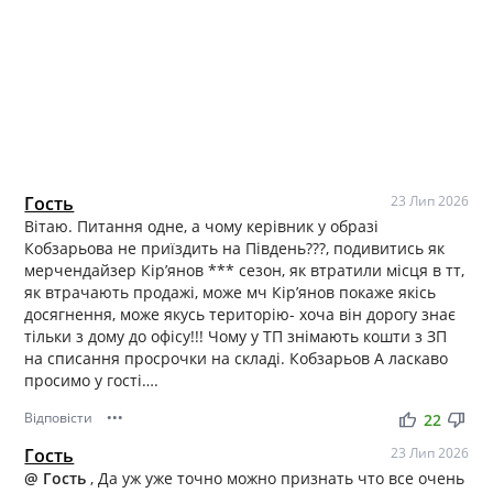
Гость
23 Лип 2026
Вітаю. Питання одне, а чому керівник у образі
Кобзарьова не приїздить на Південь???, подивитись як
мерчендайзер Кірʼянов *** сезон, як втратили місця в тт,
як втрачають продажі, може мч Кірʼянов покаже якісь
досягнення, може якусь територію- хоча він дорогу знає
тільки з дому до офісу!!! Чому у ТП знімають кошти з ЗП
на списання просрочки на складі. Кобзарьов А ласкаво
просимо у гості….
Відповісти
•••
thumb_up
thumb_down
22
Гость
23 Лип 2026
@ Гость
, Да уж уже точно можно признать что все очень