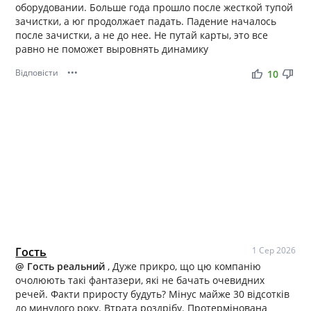
оборудовании. Больше года прошло после жесткой тупой
зачистки, а юг продолжает падать. Падение началось
после зачистки, а не до нее. Не путай карты, это все
равно не поможет выровнять динамику
Відповісти
•••
thumb_up
thumb_down
10
Гость
1 Сер 2026
@ Гость реальний
, Дуже прикро, що цю компанію
очолюють такі фантазери, які не бачать очевидних
речей. Факти приросту будуть? Мінус майже 30 відсотків
до минулого року. Втрата роздрібу. Протермінована