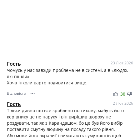
Гость
23 Лют 2026
Чомусь у нас завжди проблема не в системі, а в «людях,
які пішли».
Хоча інколи варто подивитися вище.
Відповісти
•••
thumb_up
thumb_down
30
Гость
2 Лют 2026
Тільки дивно що все зроблено по тихому, мабуть його
керівнику це не наруку і він вирішив шороху не
роздувати, так як з Карандашом, бо це був його вибір
поставити смутну людину на посаду такого рівня.
Або може його вкрали? і вимагають суму коштів щоб