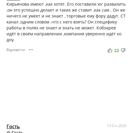
Кирьянова имеют ,как хотят. Его поставили юг развалить
,он это успешно делает и таких же ставит ,как сам . Он же
ничего не умеет и не знает , торговые ему фору дадут. СТ
канал ,одним словом ,что с него взять? Он специфику
работы в полях не знает и знать не может. Кобзарев
идёт в своём направлении ,компания уверенно идёт ко
дну.
Відповісти
•••
thumb_up
thumb_down
22
Гость
13 Січ 2026
@ Гость
,