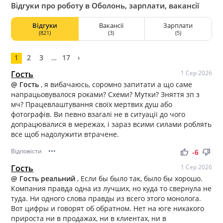
BeerMix», «Zibert», «Десант», «Живчик», «Frest»,
Відгуки про роботу в Оболонь, зарплати, вакансії
«Прозора». Продукция компании экспортируется в 33
страны мира.
Відгуки
Вакансії
Зарплати
(821)
(3)
(5)
1
2
3
…
17
›
Гость
1 Сер 2026
@ Гость
, я вибачаюсь, соромно запитати а що саме
напрацьовувалося роками? Схеми? Мутки? Зняття зп з
мч? Працевлаштування своїх мертвих душ або
фотографів. Ви певно взагалі не в ситуації до чого
допрацювалися в мережах, і зараз всими силами роблять
все щоб надолужити втрачене.
Відповісти
•••
thumb_up
thumb_down
-6
Гость
1 Сер 2026
@ Гость реальний
, Если бы было так, было бы хорошо.
Компания правда одна из лучших, но куда то свернула не
туда. Ни одного слова правды из всего этого монолога.
Вот цифры и говорят об обратном. Нет на юге никакого
прироста ни в продажах, ни в клиентах, ни в