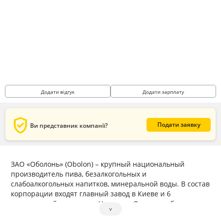
Додати відгук
Додати зарплату
verified_user
Подати заявку
Ви представник компанії?
ЗАО «Оболонь» (Obolon) – крупный национальный
производитель пива, безалкогольных и
слабоалкогольных напитков, минеральной воды. В состав
корпорации входят главный завод в Киеве и 6
предприятий в регионах Украины. Основные бренды:
˅
«Оболонь», «Magnat», «hike premium», «Оболонь