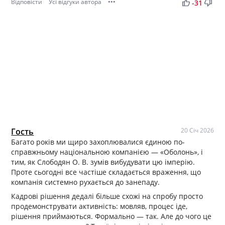
Відповісти
Усі відгуки автора
•••
thumb_up
thumb_down
-31
Гость
20 Січ 2026
Багато років ми щиро захоплювалися єдиною по-
справжньому національною компанією — «Оболонь», і
тим, як Слободян О. В. зумів вибудувати цю імперію.
Проте сьогодні все частіше складається враження, що
компанія системно рухається до занепаду.
Кадрові рішення дедалі більше схожі на спробу просто
продемонструвати активність: мовляв, процес іде,
рішення приймаються. Формально — так. Але до чого це