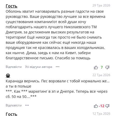
Гость
29 Тра 2026
Оболонь хватит наговаривать разные гадости на свое
руководство. Ваше руководство лучшее за все времена
существования компании!от всей души хочу
поблагодарить нашего лучшего Николаевского ТМ
Дмитрия, за достижения высоких результатов на
територии! Ещё никогда так просто не было снимать
ваше оборудование как сейчас ещё никогда наша
продукция так не красовалась в ваших холодильниках,
как нынче. Дима, заедь к нам на Кивит, забери
благодарственное письмо. Спасибо за помощь
Відповісти
Усі відгуки автора
•••
thumb_up
thumb_down
7
😀
22 Тра 2026
Каранада вернись. Пес воровали с тобой нормально же…
а ты в польше
***. Как *** маркетинг в зп и Днепре. Теперь все через
сб. 50 на 50….***
Відповісти
•••
thumb_up
thumb_down
-12
Гость
12 Тра 2026