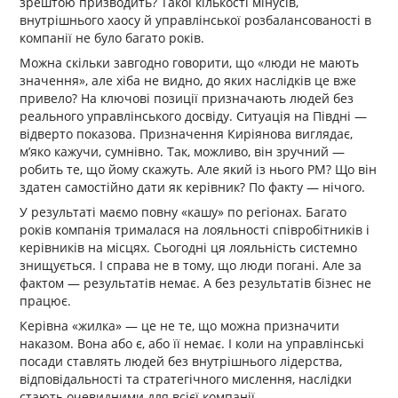
зрештою призводить? Такої кількості мінусів,
внутрішнього хаосу й управлінської розбалансованості в
компанії не було багато років.
Можна скільки завгодно говорити, що «люди не мають
значення», але хіба не видно, до яких наслідків це вже
привело? На ключові позиції призначають людей без
реального управлінського досвіду. Ситуація на Півдні —
відверто показова. Призначення Киріянова виглядає,
м’яко кажучи, сумнівно. Так, можливо, він зручний —
робить те, що йому скажуть. Але який із нього РМ? Що він
здатен самостійно дати як керівник? По факту — нічого.
У результаті маємо повну «кашу» по регіонах. Багато
років компанія трималася на лояльності співробітників і
керівників на місцях. Сьогодні ця лояльність системно
знищується. І справа не в тому, що люди погані. Але за
фактом — результатів немає. А без результатів бізнес не
працює.
Керівна «жилка» — це не те, що можна призначити
наказом. Вона або є, або її немає. І коли на управлінські
посади ставлять людей без внутрішнього лідерства,
відповідальності та стратегічного мислення, наслідки
стають очевидними для всієї компанії.