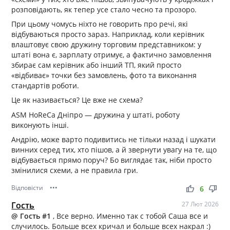
розповідають, як тепер усе стало чесно та прозоро.
При цьому чомусь ніхто не говорить про речі, які
відбуваються просто зараз. Наприклад, коли керівник
влаштовує свою дружину торговим представником: у
штаті вона є, зарплату отримує, а фактично замовлення
збирає сам керівник або інший ТП, який просто
«відбиває» точки без замовлень, фото та виконання
стандартів роботи.
Це як називається? Це вже не схема?
ASM HoReCa Дніпро — дружина у штаті, роботу
виконують інші.
Андрію, може варто подивитись не тільки назад і шукати
винних серед тих, хто пішов, а й звернути увагу на те, що
відбувається прямо поруч? Бо виглядає так, ніби просто
змінилися схеми, а не правила гри.
Відповісти
•••
thumb_up
thumb_down
6
Гость
27 Лют 2026
@ Гость #1
, Все верно. Именно так с тобой Саша все и
случилось. Больше всех кричал и больше всех накрал :)