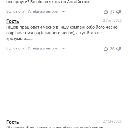
повернути? Бо пішов якось по Англійськи.
Відповісти
Усі відгуки автора
•••
thumb_up
thumb_down
27
Гость
2 Лют 2026
Пішов працювати чесно в іншу компанію(бо його чесно
відрізняється від істинного чесно), а тут його не
зрозуміли…….
Відповісти
Усі відгуки автора
•••
thumb_up
thumb_down
26
Гость
27 Січ 2026
Підкажіть будь ласка, а куди різко зник той супер