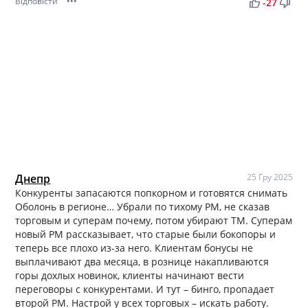
Відповісти
•••
thumb_up
thumb_down
-27
Днепр
25 Гру 2025
Конкуренты запасаются попкорном и готовятся снимать
Оболонь в регионе… Убрали по тихому РМ, не сказав
торговым и суперам почему, потом убирают ТМ. Суперам
новый РМ рассказывает, что старые были бокопоры и
теперь все плохо из-за него. Клиентам бонусы не
выплачивают два месяца, в рознице накапливаются
горы дохлых новинок, клиенты начинают вести
переговоры с конкурентами. И тут – бинго, пропадает
второй РМ. Настрой у всех торговых – искать работу.