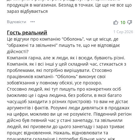
продукція в магазинах. Безлад в точках. Це ще не все що
зараз відбувається
Відповісти
•••
thumb_up
thumb_down
10
Гость реальний
1 Сер 2026
Це відгуки про компанію “Оболонь”, чи це місце, де
“ображені та звільнені” пишуть те, що не відповідає
дійсності?
Компанія гарна, але ж люди, як і всюди, бувають різні.
Компанія, як і всі інші у цей складний час, стикається з
проблемами, які потрібно вирішувати. Стосовно
працівників компанії- “Оболонь” виконує свої
зобов’язання у повному обсязі, усе прозоро.
Стосовно людей, які тут пишуть про конкретних осіб
(можливо це і одна людина, без роботи, в якої багато
часу,щоб заходити з різних пристроїв)- то вам не дістає
аргументів і фактів. Розумні люди дивляться в продажах
на цифри, можливо ви це не розумієте. Південний регіон
дійсно був певний час у стані занепаду, та звільнили
людей, які призвели до цього занепаду і зараз триває
процес відновлення. Нажаль, відновлювати та
працювати складніше і потребує більше часу, ніж