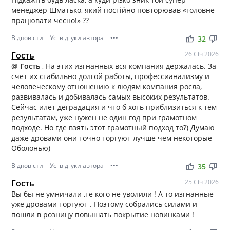
менеджер Шматько, який постійно повторював «головне
працювати чесно!» ??
Відповісти
Усі відгуки автора
•••
thumb_up
thumb_down
32
Гость
26 Січ 2026
@ Гость
, На этих изгнанных вся компания держалась. За
счет их стабильно долгой работы, профессианализму и
человеческому отношению к людям компания росла,
развивалась и добивалась самых высоких результатов.
Сейчас илет деградация и что б хоть приблизиться к тем
результатам, уже нужен не один год при грамотном
подходе. Но где взять этот грамотный подход то?) Думаю
даже дровами они точно торгуют лучше чем некоторые
Оболонью)
Відповісти
Усі відгуки автора
•••
thumb_up
thumb_down
35
Гость
25 Січ 2026
Вы бы не умничали ,те кого не уволили ! А то изгнанные
уже дровами торгуют . Поэтому собрались силами и
пошли в розницу повышать покрытие новинками !