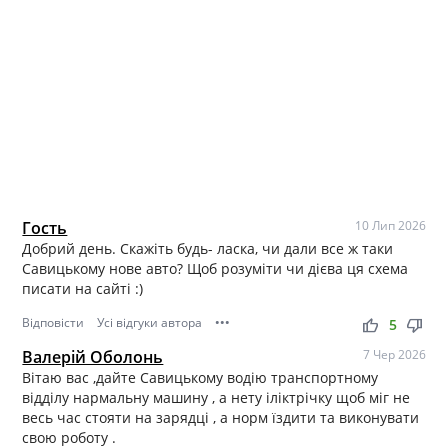
Гость
10 Лип 2026
Добрий день. Скажіть будь- ласка, чи дали все ж таки
Савицькому нове авто? Щоб розуміти чи дієва ця схема
писати на сайті :)
Відповісти
Усі відгуки автора
•••
thumb_up
thumb_down
5
Валерій Оболонь
7 Чер 2026
Вітаю вас ,дайте Савицькому водію транспортному
відділу нармальну машину , а нету іліктрічку щоб міг не
весь час стояти на зарядці , а норм їздити та виконувати
свою роботу .