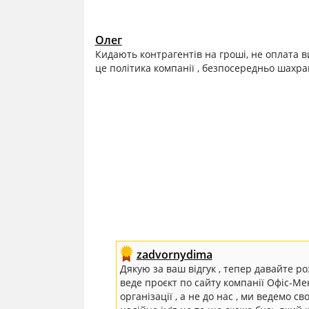
Олег
Кидають контрагентів на гроші, не оплата в
це політика компанії , безпосередньо шахр
zadvornydima
Дякую за ваш відгук , тепер давайте р
веде проєкт по сайту компанії Офіс-Мен
організації , а не до нас , ми ведемо св