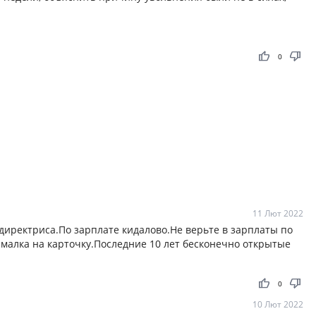
thumb_up
thumb_down
0
11 Лют 2022
иректриса.По зарплате кидалово.Не верьте в зарплаты по
ималка на карточку.Последние 10 лет бесконечно открытые
thumb_up
thumb_down
0
10 Лют 2022