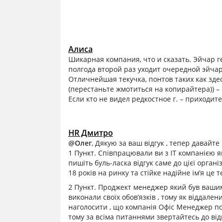
Алиса
Шикарная компания, что и сказать. Эйчар г
полгода второй раз уходит очередной эйчар
Отличнейшая текучка, понтов таких как зде
(перестаньте жмотиться на копирайтера)) –
Если кто не видел редкостное г. – приходите,
HR Дмитро
@Олег
, Дякую за ваш відгук , тепер давайте
1 Пункт. Співпрацювали ви з IT компанією я
пишіть буль-ласка відгук саме до цієї організ
18 років на ринку та стійке надійне ім’я це
2 Пункт. Проджект менеджер який був вашим
виконали своїх обов’язків , тому як віддален
наголосити , що компанія Офіс Менеджер по
тому за всіма питаннями звертайтесь до ві