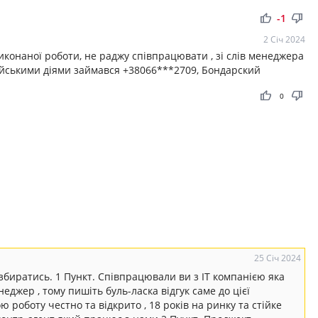
thumb_up
thumb_down
-1
2 Січ 2024
иконаної роботи, не раджу співпрацювати , зі слів менеджера
айськими діями займався +38066***2709, Бондарский
thumb_up
thumb_down
0
25 Січ 2024
озбиратись. 1 Пункт. Співпрацювали ви з IT компанією яка
еджер , тому пишіть буль-ласка відгук саме до цієї
ою роботу честно та відкрито , 18 років на ринку та стійке