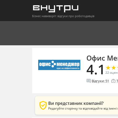
Бізнес навиворіт: відгуки про роботодавців
Офис Ме
4.1
★
★
★
★
22
оцен
comment
enterprise
Відгуки:
51
verified_user
Ви представник компанії?
Редагуйте сторінку та відповідайте від імені 