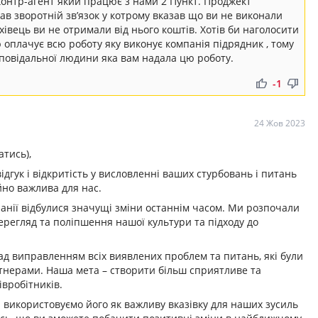
 контр-агент який працює з нами 2 Пункт. Проджект
в зворотній зв’язок у котрому вказав що ви не виконали
ахівець ви не отримали від нього коштів. Хотів би наголосити
оплачує всю роботу яку виконує компанія підрядник , тому
дповідальної людини яка вам надала цю роботу.
thumb_up
thumb_down
-1
24 Жов 2023
тись),
дгук і відкритість у висловленні ваших стурбовань і питань
но важлива для нас.
анії відбулися значущі зміни останнім часом. Ми розпочали
ерегляд та поліпшення нашої культури та підходу до
ад виправленням всіх виявлених проблем та питань, які були
тнерами. Наша мета – створити більш сприятливе та
вробітників.
 використовуємо його як важливу вказівку для наших зусиль