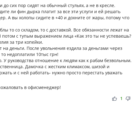
и до сих пор сидят на обычный стульях, а не в кресле.
идите ли фин дырка платит за все эти услуги и ей решать
ер. А вы холопы сидите в +40 и дохните от жары, потому что
блы то со складом, то с доставкой. Все обязанности лежат на
И потом с тупым выражением лица «Как это ты не успеваешь?
илия за три копейки.
 на деньги. После увольнения ездила за деньгами через
И то недоплатили 10тыс грн!
но. У руководства отношение к людям как к рабам безвольным.
обственница. Дамочка с жестким климаксом, шизой и
жать и с ней работать- нужно просто перестать уважать
 пожаловать в офисменеджер!
thumb_up
thumb_down
1