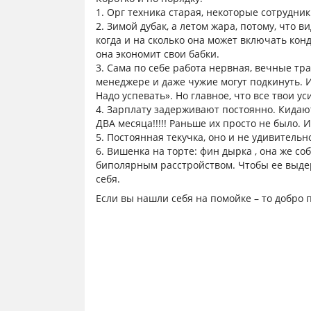
1. Орг техника старая, некоторые сотрудник
2. Зимой дубак, а летом жара, потому, что в
когда и на сколько она может включать конд
она экономит свои бабки.
3. Сама по себе работа нервная, вечные тра
менеджере и даже чужие могут подкинуть. 
Надо успевать». Но главное, что все твои ус
4. Зарплату задерживают постоянно. Кидают
ДВА месяца!!!!! Раньше их просто не было. 
5. Постоянная текучка, оно и не удивитель
6. Вишенка на торте: фин дырка , она же с
биполярным расстройством. Чтобы ее выдер
себя.
Если вы нашли себя на помойке – то добро