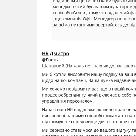
надійне ім’я це те що скаже будь який
менеджер який був вашим куратором да
своїх обов’язків , тому як віддалений ф
, що компанія Офіс Менеджер повністю 
за всіма питаннями звертайтесь до ві
HR Дмитро
@Гость
,
Шановний (На жаль не знаю як до вас зверта
Ми б хотіли висловити нашу подяку за ваш ві
щодо нашої компанії. Ваша думка надзвичай
Ми хочемо повідомити вас, що в нашій комп
процес ребрендингу, який включає в себе п
управління персоналом.
Наразі наш HR відділ вже активно працює н
висловлені нашими співробітниками та пар
підтримуюче середовище для всіх наших спі
Ми серйозно ставимося до вашого відгуку та