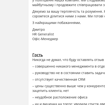
у поліпшенні нашої компанії. Ми сподіваєм
майбутньому і продовжите співпрацювати з
Дякуємо за вашу терплячість та розуміння. Я
соромтеся ділитися ними з нами. Ми готові 
З найкращими побажаннями,
Дмитро
HR Generalist
Офіс-Менеджер
Гость
Никогда не думал, что буду оставлять отзыв 
– совершенно никакого менеджмента в отдел
– руководство не в состоянии ставить зада
– отсутствует качественная CRM
– цены существенно выше чем у конкуренто
зацепить клиента, нет
– неудобное расположение офиса
– ну и вишенка на торте: уволили спустя дв