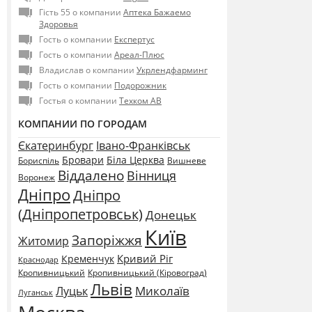
Гість 55 о компании
Аптека Бажаемо
Здоровья
Гость о компании
Експертус
Гость о компании
Ареал-Плюс
Владислав о компании
Укрлендфарминг
Гость о компании
Подорожник
Гостья о компании
Техком АВ
КОМПАНИИ ПО ГОРОДАМ
Єкатеринбург
Івано-Франківськ
Бровари
Біла Церква
Бориспіль
Вишневе
Віддалено
Вінниця
Воронеж
Дніпро
Дніпро
(Дніпропетровськ)
Донецьк
Київ
Запоріжжя
Житомир
Кривий Ріг
Кременчук
Краснодар
Кропивницький
Кропивницький (Кіровоград)
Львів
Миколаїв
Луцьк
Луганськ