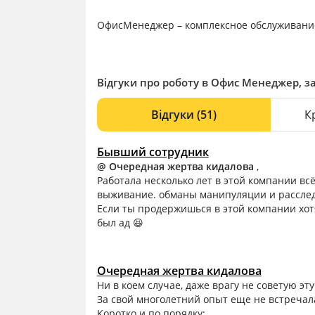
ОфисМенеджер – комплексное обслуживание
Відгуки про роботу в Офис Менеджер, за
Відгуки
(51)
К
Бывший сотрудник
@ Очередная жертва кидалова
,
Работала несколько лет в этой компании всё
выживание. обманы манипуляции и рассле
Если ты продержишься в этой компании хотя
был ад 😆
Очередная жертва кидалова
Ни в коем случае, даже врагу не советую эту
За свой многолетний опыт еще не встречал
Коротко и по порядку: