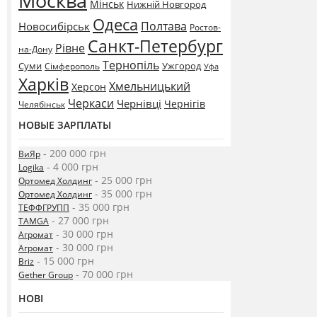
Москва
Мінськ
Нижній Новгород
Одеса
Полтава
Новосибірськ
Ростов-
Санкт-Петербург
Рівне
на-Дону
Тернопіль
Суми
Ужгород
Сімферополь
Уфа
Харків
Хмельницький
Херсон
Черкаси
Чернівці
Чернігів
Челябінськ
НОВЫЕ ЗАРПЛАТЫ
- 200 000 грн
ВиЯр
- 4 000 грн
Logika
- 25 000 грн
Ортомед Холдинг
- 35 000 грн
Ортомед Холдинг
- 35 000 грн
ТЕФФГРУПП
- 27 000 грн
TAMGA
- 30 000 грн
Агромат
- 30 000 грн
Агромат
- 15 000 грн
Briz
- 70 000 грн
Gether Group
НОВІ