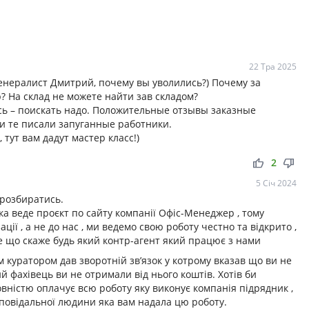
22 Тра 2025
енералист Дмитрий, почему вы уволились?) Почему за
? На склад не можете найти зав складом?
сь – поискать надо. Положительные отзывы заказные
 и те писали запуганные работники.
 тут вам дадут мастер класс!)
thumb_up
thumb_down
2
5 Січ 2024
 розбиратись.
ка веде проєкт по сайту компанії Офіс-Менеджер , тому
ації , а не до нас , ми ведемо свою роботу честно та відкрито ,
 те що скаже будь який контр-агент який працює з нами
 куратором дав зворотній зв’язок у котрому вказав що ви не
ий фахівець ви не отримали від нього коштів. Хотів би
вністю оплачує всю роботу яку виконує компанія підрядник ,
дповідальної людини яка вам надала цю роботу.