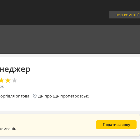
НОВІ КОМПАНІЇ
неджер
★
★
★
★
★
★
ок
location_on
Торгівля оптова
Дніпро (Дніпропетровськ)
Подати заявку
компанії.