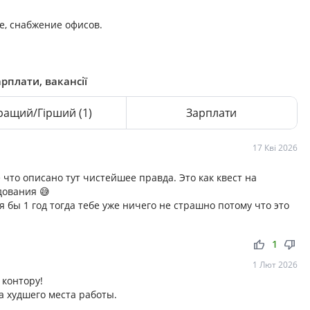
, снабжение офисов.
рплати, вакансії
ращий/Гірший
(1)
Зарплати
17 Кві 2026
 что описано тут чистейшее правда. Это как квест на
дования 😅
 бы 1 год тогда тебе уже ничего не страшно потому что это
thumb_up
thumb_down
1
1 Лют 2026
 контору!
а худшего места работы.