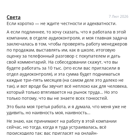
Света
7 Лют 2026
Если коротко — не ждите честности и адекватности.
А если подлиннее, то хочу сказать, что я работала в этой
компании, в отделе аудиоконтроля, и моя главная задача
заключалась в том, чтобы проверять работу менеджеров
по продажам, выставлять им, как в школе, итоговую
оценку за телефонный разговор с покупателем и дать
свой комментарий. На собеседовании скажут, что вы
будете работать за 10 тыс. (это если вас пригласили в
отдел аудиоконтроля), и эта сумма будет подниматься
каждые три–пять месяцев (на самом деле это далеко не
так), и вот вроде бы звучит всё неплохо как для человека,
который только втягивается на рынок труда… Но это
только потому, что вы не знаете всех тонкостей.
Это была моя третья работа, и я думала, что меня уже не
удивить, но наивность моя, наивность…
Не знаю, как принимают на работу в этой компании
сейчас, но тогда, когда я туда устраивалась, всё
происходило так: вас пригласят на онлайн-