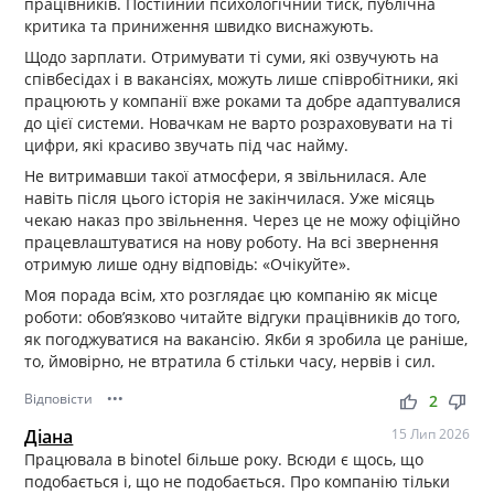
працівників. Постійний психологічний тиск, публічна
критика та приниження швидко виснажують.
Щодо зарплати. Отримувати ті суми, які озвучують на
співбесідах і в вакансіях, можуть лише співробітники, які
працюють у компанії вже роками та добре адаптувалися
до цієї системи. Новачкам не варто розраховувати на ті
цифри, які красиво звучать під час найму.
Не витримавши такої атмосфери, я звільнилася. Але
навіть після цього історія не закінчилася. Уже місяць
чекаю наказ про звільнення. Через це не можу офіційно
працевлаштуватися на нову роботу. На всі звернення
отримую лише одну відповідь: «Очікуйте».
Моя порада всім, хто розглядає цю компанію як місце
роботи: обов’язково читайте відгуки працівників до того,
як погоджуватися на вакансію. Якби я зробила це раніше,
то, ймовірно, не втратила б стільки часу, нервів і сил.
Відповісти
•••
thumb_up
thumb_down
2
Діана
15 Лип 2026
Працювала в binotel більше року. Всюди є щось, що
подобається і, що не подобається. Про компанію тільки