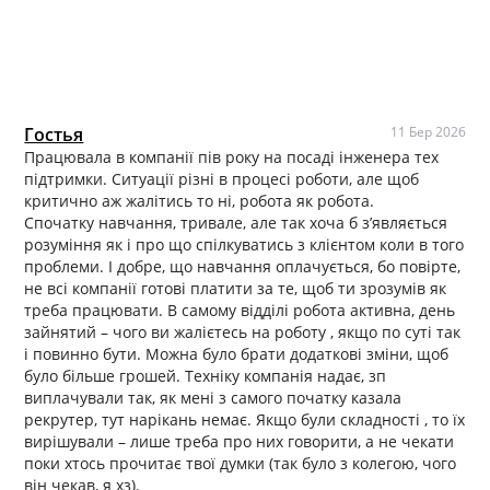
Гостья
11 Бер 2026
Працювала в компанії пів року на посаді інженера тех
підтримки. Ситуації різні в процесі роботи, але щоб
критично аж жалітись то ні, робота як робота.
Спочатку навчання, тривале, але так хоча б з’являється
розуміння як і про що спілкуватись з клієнтом коли в того
проблеми. І добре, що навчання оплачується, бо повірте,
не всі компанії готові платити за те, щоб ти зрозумів як
треба працювати. В самому відділі робота активна, день
зайнятий – чого ви жалієтесь на роботу , якщо по суті так
і повинно бути. Можна було брати додаткові зміни, щоб
було більше грошей. Техніку компанія надає, зп
виплачували так, як мені з самого початку казала
рекрутер, тут нарікань немає. Якщо були складності , то їх
вирішували – лише треба про них говорити, а не чекати
поки хтось прочитає твої думки (так було з колегою, чого
він чекав, я хз).