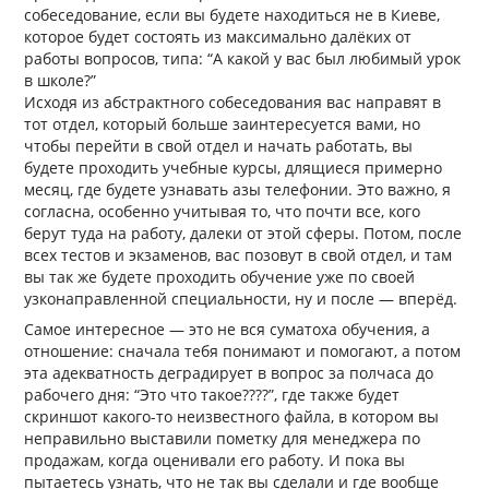
собеседование, если вы будете находиться не в Киеве,
которое будет состоять из максимально далёких от
работы вопросов, типа: “А какой у вас был любимый урок
в школе?”
Исходя из абстрактного собеседования вас направят в
тот отдел, который больше заинтересуется вами, но
чтобы перейти в свой отдел и начать работать, вы
будете проходить учебные курсы, длящиеся примерно
месяц, где будете узнавать азы телефонии. Это важно, я
согласна, особенно учитывая то, что почти все, кого
берут туда на работу, далеки от этой сферы. Потом, после
всех тестов и экзаменов, вас позовут в свой отдел, и там
вы так же будете проходить обучение уже по своей
узконаправленной специальности, ну и после — вперёд.
Самое интересное — это не вся суматоха обучения, а
отношение: сначала тебя понимают и помогают, а потом
эта адекватность деградирует в вопрос за полчаса до
рабочего дня: “Это что такое????”, где также будет
скриншот какого-то неизвестного файла, в котором вы
неправильно выставили пометку для менеджера по
продажам, когда оценивали его работу. И пока вы
пытаетесь узнать, что не так вы сделали и где вообще