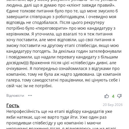
людина, далі що я думаю про «клієнт завжди правий».
Єдине толкове питання було про те, що мене змусило б
завершити співпрацю з роботодавцем, і очевидно моя
відповідь не сподобалася. Після цього рекрутеру
потрібно було «переговорити» про мою кандидатуру з
керівником. Я уточнила, що взагалі то я теж питання
хочу поставити, але мені відповіли, що свої питання я
зможу поставити на другому етапі співбесіди, якщо мою
кандидатуру погодять. За декілька годин зателефонували
і повідомили, що надали перевагу кандидату з більшим
досвідом)))) Враження після цієї «співбесіди» дивні, але
очікуванні. Я попередньо ознайомилася з відгуками про
компанію, тому не була аж надто здивована. Ця компанія
галера, тому самодостатні працівники, які цінують себе і
свій час їм не потрібні.
Відповісти
•••
thumb_up
thumb_down
4
Гость
20 Бер 2026
Непрофесійність ще на етапі відбору кандидатів уже
якби натякає, що не варто туди йти. Уже один раз
проходивши співбесіду у цю компанію і маючи
неприємні враження після, я відмовляюсь ще на етапі