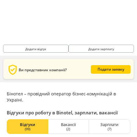
Додати відгук
Додати зарплату
verified_user
Подати заявку
Ви представник компанії?
Бінотел – провідний оператор бізнес-комунікацій в
Україні.
Відгуки про роботу в Binotel, зарплати, вакансії
Відгуки
Вакансії
Зарплати
(99)
(2)
(7)