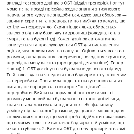
вигляді тестового дзвінка з ОБТ (відділ тренерів). І от тут
момент: на посаді прісейла жодне знання з тижневого
навчального курсу не знадобиться, адже ваш обов’язок —
завчити скрипти та працювати по ним)) як то кажуть, шо
хотіли — незрозуміло. Скриптів декілька, обирається
залежно від типу бази, яку ти дзвониш (холодна, тепла
смарт, тепла букон і тд). Кожен дзвінок автоматично
записується та прослуховується ОБТ для виставлення
оцінки, яка впливатиме на вашу зп. Оцінюється все: тон
розмови, опрацювання заперечень, володіння скриптом,
перехід на мову клієнта (про це далі детальніше). Тепер
факти)) 1. ОБТ доскіпується буквально до всього підряд.
Твій голос здається недостатньо бадьорим та усміхненим
— переробити. Поставила недостатньо уточнювальних
питань, не опрацювала повторне “не цікаво” —
переробити. Вийти на нормальні показники якості
розмов у мене вийшло буквально в останні дні місяця,
коли я стала максимально давити з себе фальшиву
усмішку під час кожної розмови, до цього зі мною щодня
спілкувалися про те, що мені треба підіймати показники,
що в моєму голосі не вистачає бадьорості й усмішки, що
я часто гублюся. 2. Вимоги ОБТ до тону протирічать самі