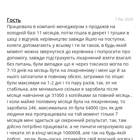
Гость
7 Кві 2026
Працювала в компанії менеджером з продажів на
холодній базі 11 місяців, потім пішла в декрет і трішки в
шоці з відгуків, керівництво завжди йшло на поступки,
колеги допомагають у всьому і ти їм також, в будь-який
момент можна звернутися до керівника і попросити про
допомогу, завжди підстрахують лікарняний взяти взагалі
без питань, були випадки що я через токсикоз могла по
7-10 днів на місяць бути на лікарняному і мені ще й за
нього заплатили в повному обсязі, затримки по зпшкі
були максимум на 1-2 дні і то пару разів, так, зп не
стабільна, але мінімально скільки я заробила після
місяця навчання це 31000 з копійками за повний місяць ,
і коли майже половину місяця була на лікарняному, то
заробила 24К, максимальна зп була 64000 грн, як для
людини яка пропрацювала на той момент тільки 7
місяців мені здається це охєрєнний результат, так, там
дійсно потрібно працювати, а не пинати незрозуміло що
і чекати зп в кінці місяця 100000$, але так на будь-якій
роботі , люди, будь-ласка, отримуйте свій власний досвід і