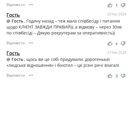
Відповісти
•••
thumb_up
thumb_down
1
Гость
29 Кві 2026
@ Гость
, Годину назад – теж мала співбесіду і питання
щодо КЛІЄНТ ЗАВЖДИ ПРАВИЙ)), а відмову – через 30хв.
по співбесіді – Дякую рекрутерам за оперативність))
Відповісти
•••
thumb_up
thumb_down
0
Гость
23 Кві 2026
@ Гость
, щось ви це собі придумали, дорогенька)
«людське відношення» і бінотел – це різні речі взагалі
Відповісти
•••
thumb_up
thumb_down
3