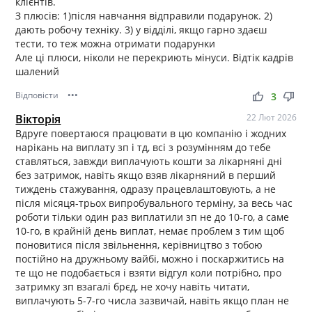
клієнтів.
З плюсів: 1)після навчання відправили подарунок. 2)
дають робочу техніку. 3) у відділі, якщо гарно здаєш
тести, то теж можна отримати подарунки
Але ці плюси, ніколи не перекриють мінуси. Відтік кадрів
шалений
Відповісти
•••
thumb_up
thumb_down
3
Вікторія
22 Лют 2026
Вдруге повертаюся працювати в цю компанію і жодних
нарікань на виплату зп і тд, всі з розумінням до тебе
ставляться, завжди виплачують кошти за лікарняні дні
без затримок, навіть якщо взяв лікарняний в перший
тиждень стажування, одразу працевлаштовують, а не
після місяця-трьох випробувального терміну, за весь час
роботи тільки один раз виплатили зп не до 10-го, а саме
10-го, в крайній день виплат, немає проблем з тим щоб
поновитися після звільнення, керівництво з тобою
постійно на дружньому вайбі, можно і поскаржитись на
те що не подобається і взяти відгул коли потрібно, про
затримку зп взагалі брєд, не хочу навіть читати,
виплачують 5-7-го числа зазвичай, навіть якщо план не