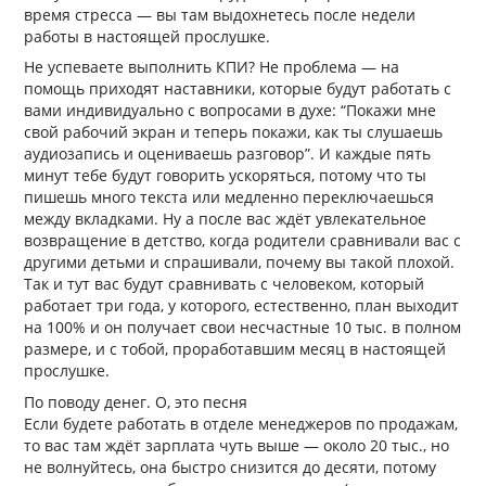
время стресса — вы там выдохнетесь после недели
работы в настоящей прослушке.
Не успеваете выполнить КПИ? Не проблема — на
помощь приходят наставники, которые будут работать с
вами индивидуально с вопросами в духе: “Покажи мне
свой рабочий экран и теперь покажи, как ты слушаешь
аудиозапись и оцениваешь разговор”. И каждые пять
минут тебе будут говорить ускоряться, потому что ты
пишешь много текста или медленно переключаешься
между вкладками. Ну а после вас ждёт увлекательное
возвращение в детство, когда родители сравнивали вас с
другими детьми и спрашивали, почему вы такой плохой.
Так и тут вас будут сравнивать с человеком, который
работает три года, у которого, естественно, план выходит
на 100% и он получает свои несчастные 10 тыс. в полном
размере, и с тобой, проработавшим месяц в настоящей
прослушке.
По поводу денег. О, это песня
Если будете работать в отделе менеджеров по продажам,
то вас там ждёт зарплата чуть выше — около 20 тыс., но
не волнуйтесь, она быстро снизится до десяти, потому