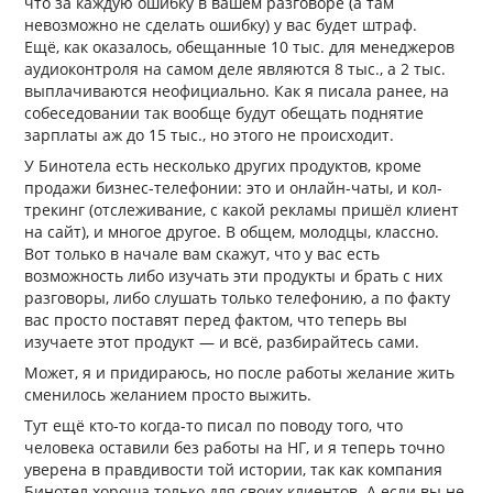
что за каждую ошибку в вашем разговоре (а там
невозможно не сделать ошибку) у вас будет штраф.
Ещё, как оказалось, обещанные 10 тыс. для менеджеров
аудиоконтроля на самом деле являются 8 тыс., а 2 тыс.
выплачиваются неофициально. Как я писала ранее, на
собеседовании так вообще будут обещать поднятие
зарплаты аж до 15 тыс., но этого не происходит.
У Бинотела есть несколько других продуктов, кроме
продажи бизнес-телефонии: это и онлайн-чаты, и кол-
трекинг (отслеживание, с какой рекламы пришёл клиент
на сайт), и многое другое. В общем, молодцы, классно.
Вот только в начале вам скажут, что у вас есть
возможность либо изучать эти продукты и брать с них
разговоры, либо слушать только телефонию, а по факту
вас просто поставят перед фактом, что теперь вы
изучаете этот продукт — и всё, разбирайтесь сами.
Может, я и придираюсь, но после работы желание жить
сменилось желанием просто выжить.
Тут ещё кто-то когда-то писал по поводу того, что
человека оставили без работы на НГ, и я теперь точно
уверена в правдивости той истории, так как компания
Бинотел хороша только для своих клиентов. А если вы не