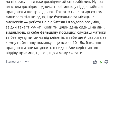
на пів року — ти вже досвідчений співробітник. Ну і за
власним досвідом: одночасно зі мною у відділ вийшли
працювати ще троє дівчат. Так от, з нас чотирьох там
лишилася тільки одна, і це буквально за місяць. З
висновків — робота на любителя і я чудово розумію,
звідки така “тікучка”. Коли ти цілий день сидиш на лінії,
видавлюєш із себе фальшиву посмішку, слухаєш матюки
та безглузді питання від клієнтів, а тебе ще й сварять за
кожну найменшу помилку, і це все за 10-15к, бажання
працювати зникає досить швидко. Але керівництво
відділу приємне, це все, що я можу сказати.
Відповісти
•••
thumb_up
thumb_down
6