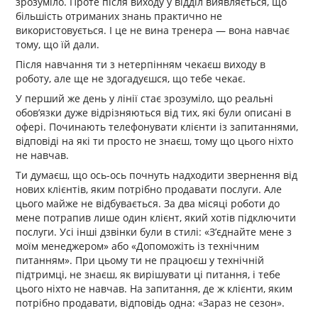
зрозуміло. Проте після виходу у відділ виявляється, що
більшість отриманих знань практично не
використовується. І це не вина тренера — вона навчає
тому, що їй дали.
Після навчання ти з нетерпінням чекаєш виходу в
роботу, але ще не здогадуєшся, що тебе чекає.
У перший же день у лінії стає зрозуміло, що реальні
обов’язки дуже відрізняються від тих, які були описані в
офері. Починають телефонувати клієнти із запитаннями,
відповіді на які ти просто не знаєш, тому що цього ніхто
не навчав.
Ти думаєш, що ось-ось почнуть надходити звернення від
нових клієнтів, яким потрібно продавати послуги. Але
цього майже не відбувається. За два місяці роботи до
мене потрапив лише один клієнт, який хотів підключити
послуги. Усі інші дзвінки були в стилі: «З’єднайте мене з
моїм менеджером» або «Допоможіть із технічним
питанням». При цьому ти не працюєш у технічній
підтримці, не знаєш, як вирішувати ці питання, і тебе
цього ніхто не навчав. На запитання, де ж клієнти, яким
потрібно продавати, відповідь одна: «Зараз не сезон».