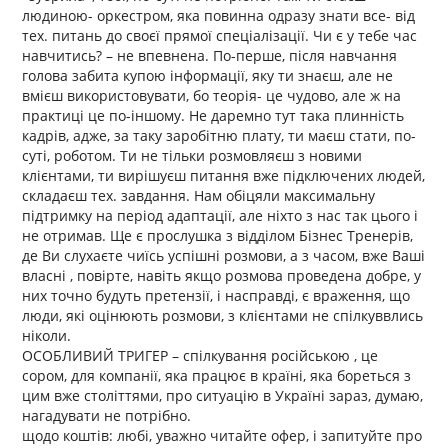
людиною- оркестром, яка повинна одразу знати все- від
тех. питань до своєї прямої спеціалізації. Чи є у тебе час
навчитись? – не впевнена. По-перше, після навчання
голова забита купою інформації, яку ти знаєш, але не
вмієш використовувати, бо теорія- це чудово, але ж на
практиці це по-іншому. Не даремно тут така плинність
кадрів, адже, за таку заробітню плату, ти маєш стати, по-
суті, роботом. Ти не тільки розмовляєш з новими
клієнтами, ти вирішуєш питання вже підключених людей,
складаєш тех. завдання. Нам обіцяли максимальну
підтримку на період адаптації, але ніхто з нас так цього і
не отримав. Ще є прослушка з відділом Бізнес Тренерів,
де Ви слухаєте чиїсь успішні розмови, а з часом, вже Ваші
власні , повірте, навіть якщо розмова проведена добре, у
них точно будуть претензії, і насправді, є враження, що
люди, які оцінюють розмови, з клієнтами не спілкуввлись
ніколи.
ОСОБЛИВИЙ ТРИГЕР – спілкування російською , це
сором, для компанії, яка працює в країні, яка бореться з
цим вже століттями, про ситуацію в Україні зараз, думаю,
нагадувати не потрібно.
щодо коштів: любі, уважно читайте офер, і запитуйте про