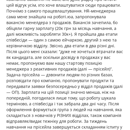
цей відгук усім, хто хоче влаштуватися сюди працювати.
Почнімо з самого працевлаштування. HR-менеджерка
сама мене знайшла на роботі.юа, запропонувала
вакансію менелдера з продажів. Вакансія зачепила, бо
обіцяли гарну зарплату (20к грн за місяць навчання, а
далі можливість заробляти 30к+). Я пройшла два етапи
співбесіди — один з самою ейчаркою, другий з нею та
керівничкою відділу. Звісно, два етапи в два різні дні.
Після цього мені сказали: “дуже не хочеться втрачати вас
як кандидата, але оскільки досвіду в продажах у вас
немає, пропонуємо вам нашу стартову позицію
менеджера з реактивних продажів (далі — прісейл)”.
Задача прісейла — дзвонити людям по різних базах,
розповідати про компанію, пропонувати продукти та
передавати заявки безпосередньо у відділ продажів (далі
— ОП). Зарплата на цій позиції значно менша, ніж на
попередній, погодилася лише тому, що роботу шукала
терміново, а співбесіда і так забрала два дні часу. Після
оформлення формується група з людей на навчання, яка
складається з новачків у РІЗНИХ відділах, також компанія
відправляє/видає тежніку для роботи. За тиждень
навчання на прісейла завершується складанням іспиту у