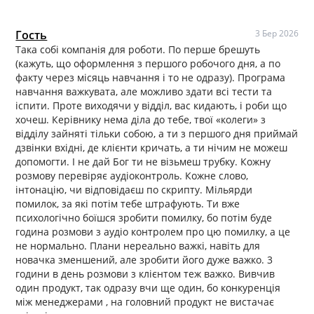
Гость
3 Бер 2026
Така собі компанія для роботи. По перше брешуть
(кажуть, що оформлення з першого робочого дня, а по
факту через місяць навчання і то не одразу). Програма
навчання важкувата, але можливо здати всі тести та
іспити. Проте виходячи у відділ, вас кидають, і роби що
хочеш. Керівнику нема діла до тебе, твої «колеги» з
відділу зайняті тільки собою, а ти з першого дня приймай
дзвінки вхідні, де клієнти кричать, а ти нічим не можеш
допомогти. І не дай Бог ти не візьмеш трубку. Кожну
розмову перевіряє аудіоконтроль. Кожне слово,
інтонацію, чи відповідаєш по скрипту. Мільярди
помилок, за які потім тебе штрафують. Ти вже
психологічно боїшся зробити помилку, бо потім буде
година розмови з аудіо контролем про цю помилку, а це
не нормально. Плани нереально важкі, навіть для
новачка зменшений, але зробити його дуже важко. 3
години в день розмови з клієнтом теж важко. Вивчив
один продукт, так одразу вчи ще один, бо конкуренція
між менеджерами , на головний продукт не вистачає