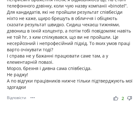
телефонного дзвінку, коли чую назву компанії «binotel”.
Для кандидатів, які не пройшли результат співбесіди
ніхто не каже, щиро брешуть в обличчя і обіцяють
сказати результат швидко. Сидиш чекаєш тижнями,
дзвониш в їхній колцентр, а потім тобі повідомляє навіть
не той hr, з ким спілкувався, що ви не пройшли. Це
несерйозний і непрофесійний підхід. То яких умов праці
варто очікувати тоді?
І справа не у бажанні працювати саме там, а у
елементарній повазі.
Мороз, брехня і дивна сама співбесіда.
Не раджу!
А по відгуки працівників нижче тільки підтверджують мої
здогадки
Відповісти
•••
thumb_up
thumb_down
2