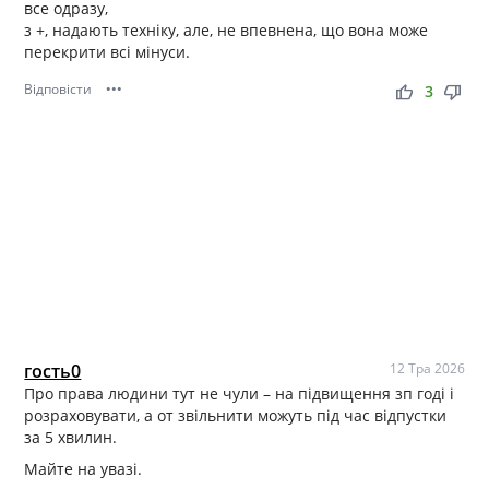
все одразу,
з +, надають техніку, але, не впевнена, що вона може
перекрити всі мінуси.
Відповісти
•••
thumb_up
thumb_down
3
гость0
12 Тра 2026
Про права людини тут не чули – на підвищення зп годі і
розраховувати, а от звільнити можуть під час відпустки
за 5 хвилин.
Майте на увазі.