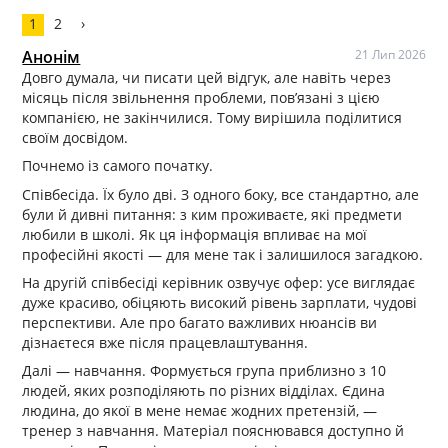
1
2
›
Анонім
21 Лип 2026
Довго думала, чи писати цей відгук, але навіть через
місяць після звільнення проблеми, пов’язані з цією
компанією, не закінчилися. Тому вирішила поділитися
своїм досвідом.
Почнемо із самого початку.
Співбесіда. Їх було дві. З одного боку, все стандартно, але
були й дивні питання: з ким проживаєте, які предмети
любили в школі. Як ця інформація впливає на мої
професійні якості — для мене так і залишилося загадкою.
На другій співбесіді керівник озвучує офер: усе виглядає
дуже красиво, обіцяють високий рівень зарплати, чудові
перспективи. Але про багато важливих нюансів ви
дізнаєтеся вже після працевлаштування.
Далі — навчання. Формується група приблизно з 10
людей, яких розподіляють по різних відділах. Єдина
людина, до якої в мене немає жодних претензій, —
тренер з навчання. Матеріал пояснювався доступно й