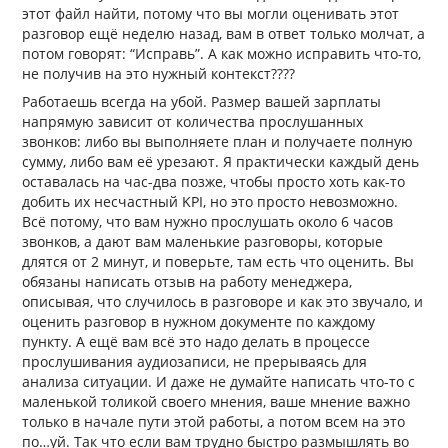
этот файл найти, потому что вы могли оценивать этот
разговор ещё неделю назад, вам в ответ только молчат, а
потом говорят: “Исправь”. А как можно исправить что-то,
не получив на это нужный контекст????
Работаешь всегда на убой. Размер вашей зарплаты
напрямую зависит от количества прослушанных
звонков: либо вы выполняете план и получаете полную
сумму, либо вам её урезают. Я практически каждый день
оставалась на час-два позже, чтобы просто хоть как-то
добить их несчастный KPI, но это просто невозможно.
Всё потому, что вам нужно прослушать около 6 часов
звонков, а дают вам маленькие разговоры, которые
длятся от 2 минут, и поверьте, там есть что оценить. Вы
обязаны написать отзыв на работу менеджера,
описывая, что случилось в разговоре и как это звучало, и
оценить разговор в нужном документе по каждому
пункту. А ещё вам всё это надо делать в процессе
прослушивания аудиозаписи, не прерываясь для
анализа ситуации. И даже не думайте написать что-то с
маленькой толикой своего мнения, ваше мнение важно
только в начале пути этой работы, а потом всем на это
по…уй. Так что если вам трудно быстро размышлять во