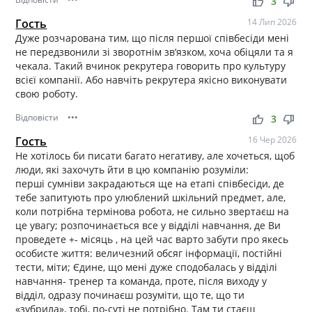
thumb_up
thumb_down
3
Гость
14 Лип 2026
Дуже розчарована тим, що після першої співбесіди мені
не передзвонили зі зворотнім звʼязком, хоча обіцяли та я
чекала. Такий вчинок рекрутера говорить про культуру
всієї компанії. Або навчіть рекрутера якісно виконувати
свою роботу.
Відповісти
•••
thumb_up
thumb_down
3
Гость
16 Чер 2026
Не хотілось би писати багато негативу, але хочеться, щоб
люди, які захочуть йти в цю компанію розуміли:
перші сумніви закрадаються ще на етапі співбесіди, де
тебе запитують про улюблений шкільний предмет, але,
коли потрібна термінова робота, не сильно звертаєш на
це увагу; розпочинається все у відділі навчання, де Ви
проведете +- місяць , на цей час варто забути про якесь
особисте життя: величезний обсяг інформації, постійні
тести, міти; Єдине, що мені дуже сподобалась у відділі
навчання- тренер та команда, проте, після виходу у
відділ, одразу починаєш розуміти, що те, що ти
«зубрила», тобі, по-суті не потрібно. Там ти стаєш