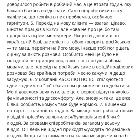
доводилося робити в робочий час, а це втрата годин, яку
бажано б якось наздогнати. Самі співробітники офісу
жалілися, що техніка в них проблемна, особливо
гарнітури. 5. Перехід на мову клієнта — взагалі цікаво.
Бінотел працює з КЗ/УЗ, але мова не про це, бо там
працюють окремі менеджери. Якщо ти дзвониш по
українській базі, але клієнт з тобою говорить російською
— ти маєш перейти на його мову, інакше тобі погіршать
оцінку за якість розмови. Особисто мені це було не
складно й не принципово, в житті я спілкуюся обома
мовами, але перехід на російську саме в офіційно-ділових
розмовах без крайньої потреби, чесно кажучи, я дещо
засуджую. 6. У компанії АБСОЛЮТНО ВСІ спілкуються
одне з одним на “ти” і багатьом це може не сподобатися.
Мені довелося звикнути, але це створює відчуття якоїсь
фамільярності та дискомфорту. Але, знову ж таки, це вже
більш особисте, комусь таке буде нормою. 7. Вишенька
на торті — плинність кадрів. За місяць моєї роботи тільки
у відділі прісейлу звільнилися/були звільнені 8 чи 9
людей. За словами співробітників, загалом у всьому
відділі ОП ледь не щодня приходять/уходять по декілька
людей. Якщо ти затримався на кілька місяців чи хоча б