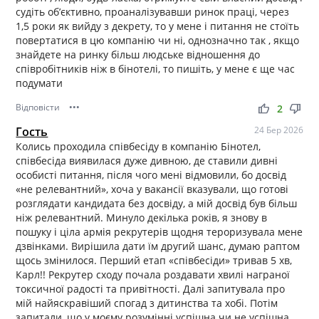
судіть обʼєктивно, проаналізувавши ринок праці, через
1,5 роки як вийду з декрету, то у мене і питання не стоїть
повертатися в цю компанію чи ні, однозначно так , якщо
знайдете на ринку більш людське відношення до
співробітників ніж в бінотелі, то пишіть, у мене є ще час
подумати
Відповісти
•••
thumb_up
thumb_down
2
Гость
24 Бер 2026
Колись проходила співбесіду в компанію Бінотел,
співбесіда виявилася дуже дивною, де ставили дивні
особисті питання, після чого мені відмовили, бо досвід
«не релевантний», хоча у вакансії вказували, що готові
розглядати кандидата без досвіду, а мій досвід був більш
ніж релевантний. Минуло декілька років, я знову в
пошуку і ціла армія рекрутерів щодня тероризувала мене
дзвінками. Вирішила дати їм другий шанс, думаю раптом
щось змінилося. Перший етап «співбесіди» тривав 5 хв,
Карл!! Рекрутер сходу почала роздавати хвилі награної
токсичної радості та привітності. Далі запитувала про
мій найяскравіший спогад з дитинства та хобі. Потім
запитали, що у моєму розумінні успішна чи не успішна