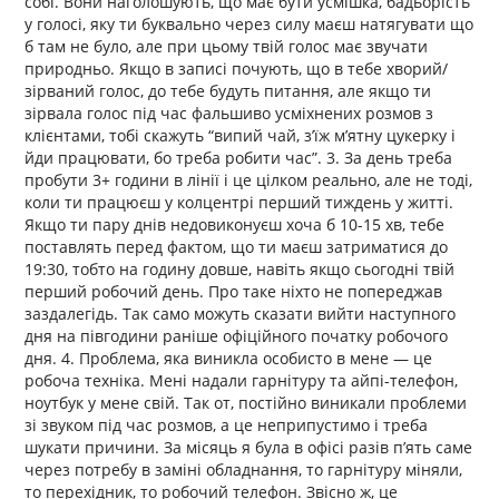
собі. Вони наголошують, що має бути усмішка, бадьорість
у голосі, яку ти буквально через силу маєш натягувати що
б там не було, але при цьому твій голос має звучати
природньо. Якщо в записі почують, що в тебе хворий/
зірваний голос, до тебе будуть питання, але якщо ти
зірвала голос під час фальшиво усміхнених розмов з
клієнтами, тобі скажуть “випий чай, з’їж м’ятну цукерку і
йди працювати, бо треба робити час”. 3. За день треба
пробути 3+ години в лінії і це цілком реально, але не тоді,
коли ти працюєш у колцентрі перший тиждень у житті.
Якщо ти пару днів недовиконуєш хоча б 10-15 хв, тебе
поставлять перед фактом, що ти маєш затриматися до
19:30, тобто на годину довше, навіть якщо сьогодні твій
перший робочий день. Про таке ніхто не попереджав
заздалегідь. Так само можуть сказати вийти наступного
дня на півгодини раніше офіційного початку робочого
дня. 4. Проблема, яка виникла особисто в мене — це
робоча техніка. Мені надали гарнітуру та айпі-телефон,
ноутбук у мене свій. Так от, постійно виникали проблеми
зі звуком під час розмов, а це неприпустимо і треба
шукати причини. За місяць я була в офісі разів п’ять саме
через потребу в заміні обладнання, то гарнітуру міняли,
то перехідник, то робочий телефон. Звісно ж, це