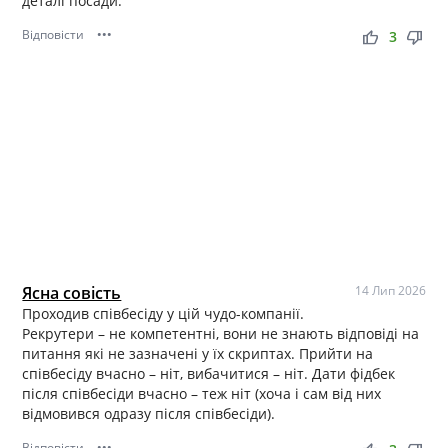
деталі посади.
Відповісти
•••
thumb_up
thumb_down
3
Ясна совість
14 Лип 2026
Проходив співбесіду у цій чудо-компанії.
Рекрутери – не компетентні, вони не знають відповіді на
питання які не зазначені у їх скриптах. Прийти на
співбесіду вчасно – ніт, вибачитися – ніт. Дати фідбек
після співбесіди вчасно – теж ніт (хоча і сам від них
відмовився одразу після співбесіди).
Відповісти
•••