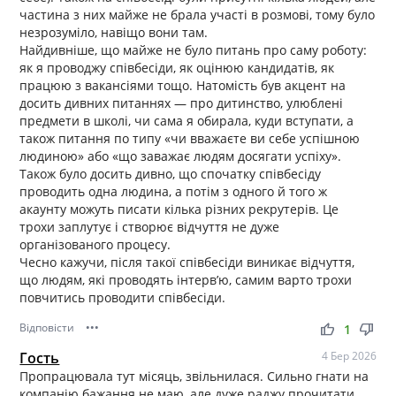
частина з них майже не брала участі в розмові, тому було
незрозуміло, навіщо вони там.
Найдивніше, що майже не було питань про саму роботу:
як я проводжу співбесіди, як оцінюю кандидатів, як
працюю з вакансіями тощо. Натомість був акцент на
досить дивних питаннях — про дитинство, улюблені
предмети в школі, чи сама я обирала, куди вступати, а
також питання по типу «чи вважаєте ви себе успішною
людиною» або «що заважає людям досягати успіху».
Також було досить дивно, що спочатку співбесіду
проводить одна людина, а потім з одного й того ж
акаунту можуть писати кілька різних рекрутерів. Це
трохи заплутує і створює відчуття не дуже
організованого процесу.
Чесно кажучи, після такої співбесіди виникає відчуття,
що людям, які проводять інтерв’ю, самим варто трохи
повчитись проводити співбесіди.
Відповісти
•••
thumb_up
thumb_down
1
Гость
4 Бер 2026
Пропрацювала тут місяць, звільнилася. Сильно гнати на
компанію бажання не маю, але дуже раджу прочитати