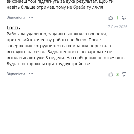
виконаєш тобі підтягнуть за вуха результат, щоб ти
навіть більше отримав, тому не бреба ту ля-ля
Відповісти
•••
thumb_up
thumb_down
1
Гость
17 Лют 2026
Работала удаленно, задачи выполняла вовремя,
претензий к качеству работы не было. После
завершения сотрудничества компания перестала
выходить на связь. Задолженность по зарплате не
выплачивают уже 3 недели. На сообщения не отвечают.
Будьте осторожны при трудоустройстве
Відповісти
•••
thumb_up
thumb_down
3