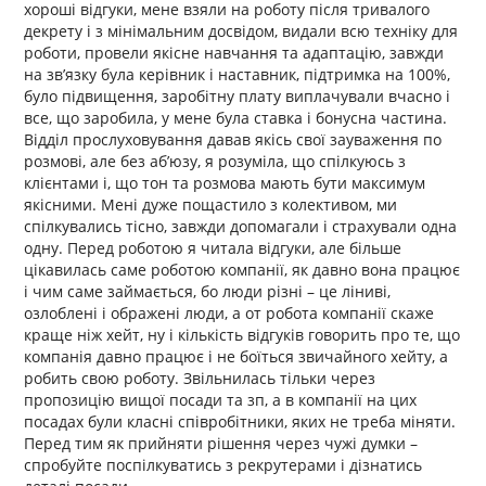
хороші відгуки, мене взяли на роботу після тривалого
декрету і з мінімальним досвідом, видали всю техніку для
роботи, провели якісне навчання та адаптацію, завжди
на зв’язку була керівник і наставник, підтримка на 100%,
було підвищення, заробітну плату виплачували вчасно і
все, що заробила, у мене була ставка і бонусна частина.
Відділ прослуховування давав якісь свої зауваження по
розмові, але без аб’юзу, я розуміла, що спілкуюсь з
клієнтами і, що тон та розмова мають бути максимум
якісними. Мені дуже пощастило з колективом, ми
спілкувались тісно, завжди допомагали і страхували одна
одну. Перед роботою я читала відгуки, але більше
цікавилась саме роботою компанії, як давно вона працює
і чим саме займається, бо люди різні – це ліниві,
озлоблені і ображені люди, а от робота компанії скаже
краще ніж хейт, ну і кількість відгуків говорить про те, що
компанія давно працює і не боїться звичайного хейту, а
робить свою роботу. Звільнилась тільки через
пропозицію вищої посади та зп, а в компанії на цих
посадах були класні співробітники, яких не треба міняти.
Перед тим як прийняти рішення через чужі думки –
спробуйте поспілкуватись з рекрутерами і дізнатись