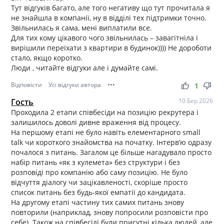
Тут відгуків багато, але того негативу що тут прочитала я
не знайшла в компанії, ну в відділі тех підтримки точно.
Звільнилась я сама, мені виплатили все.
Для тих кому цікавого чого звільнилась – завагітніла і
вирішили переїхати з квартири в будинок)))) Не дороботи
стало, якщо коротко.
Люди , читайте відгуки але і думайте самі.
Відповісти
Усі відгуки автора
•••
thumb_up
thumb_down
1
Гость
10 Бер 2026
Проходила 2 етапи співбесіди на позицію рекрутера і
залишилось доволі дивне враження від процесу.
На першому етапі не було навіть елементарного small
talk чи короткого знайомства на початку. Інтерв’ю одразу
почалося з питань. Загалом це більше нагадувало просто
набір питань «як з кулемета» без структури і без
розповіді про компанію або саму позицію. Не було
відчуття діалогу чи зацікавленості, скоріше просто
список питань без будь-якої емпатії до кандидата.
На другому етапі частину тих самих питань знову
повторили (наприклад, знову попросили розповісти про
себе). Також на співбесіді були присутні кілька людей, але