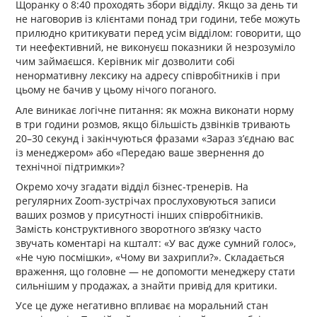
Щоранку о 8:40 проходять збори відділу. Якщо за день ти
не наговорив із клієнтами понад три години, тебе можуть
прилюдно критикувати перед усім відділом: говорити, що
ти неефективний, не виконуєш показники й незрозуміло
чим займаєшся. Керівник міг дозволити собі
ненормативну лексику на адресу співробітників і при
цьому не бачив у цьому нічого поганого.
Але виникає логічне питання: як можна виконати норму
в три години розмов, якщо більшість дзвінків тривають
20–30 секунд і закінчуються фразами «Зараз з’єднаю вас
із менеджером» або «Передаю ваше звернення до
технічної підтримки»?
Окремо хочу згадати відділ бізнес-тренерів. На
регулярних Zoom-зустрічах прослуховуються записи
ваших розмов у присутності інших співробітників.
Замість конструктивного зворотного зв’язку часто
звучать коментарі на кшталт: «У вас дуже сумний голос»,
«Не чую посмішки», «Чому ви захрипли?». Складається
враження, що головне — не допомогти менеджеру стати
сильнішим у продажах, а знайти привід для критики.
Усе це дуже негативно впливає на моральний стан