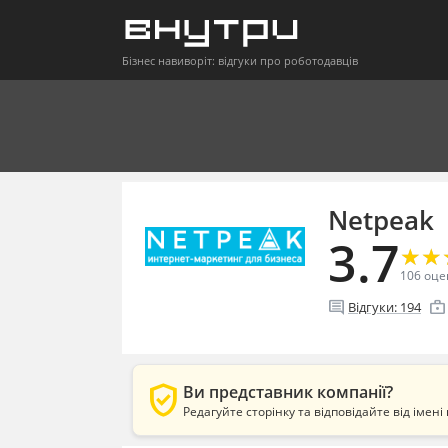
Бізнес навиворіт: відгуки про роботодавців
Netpeak
3.7
★
★
★
★
106
оце
comment
enterprise
Відгуки:
194
verified_user
Ви представник компанії?
Редагуйте сторінку та відповідайте від імені 