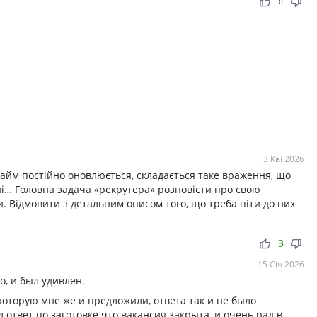
thumb_up
thumb_down
0
3 Кві 2026
айм постійно оновлюється, складається таке враження, що
ні… Головна задача «рекрутера» розповісти про свою
и. Відмовити з детальним описом того, що треба піти до них
thumb_up
thumb_down
3
15 Січ 2026
о, и был удивлен.
оторую мне же и предложили, ответа так и не было
ответ по заготовке что вакансия закрыта, и очень рад в