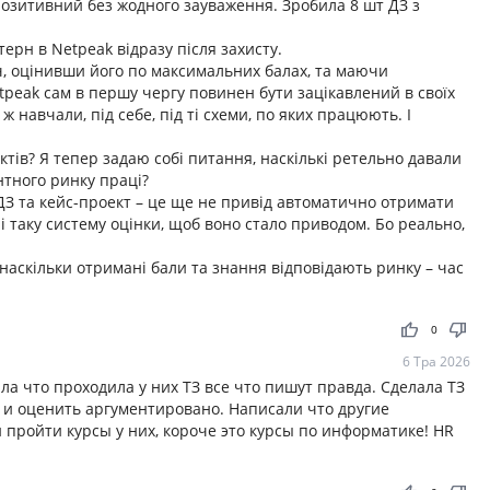
позитивний без жодного зауваження. Зробила 8 шт ДЗ з
ерн в Netpeak відразу після захисту.
ач, оцінивши його по максимальних балах, та маючи
etpeak сам в першу чергу повинен бути зацікавлений в своїх
 навчали, під себе, під ті схеми, по яких працюють. І
ктів? Я тепер задаю собі питання, наскількі ретельно давали
нтного ринку праці?
 ДЗ та кейс-проект – це ще не привід автоматично отримати
З і таку систему оцінки, щоб воно стало приводом. Бо реально,
 наскільки отримані бали та знання відповідають ринку – час
thumb_up
thumb_down
0
6 Тра 2026
а что проходила у них ТЗ все что пишут правда. Сделала ТЗ
 и оценить аргументировано. Написали что другие
пройти курсы у них, короче это курсы по информатике! HR