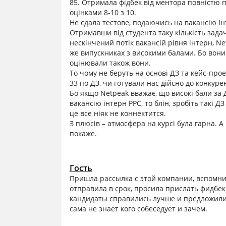
85. Отримала фідбек від ментора повністю 
оцінками 8-10 з 10.
Не сдала тестове, подаючись на вакансію Інт
Отримавши від студента таку кількість зад
нескінчений потік вакансій рівня інтерн, N
же випускниках з високими балами. Бо вони ж
оцінювали також вони.
То чому не беруть на основі ДЗ та кейс-прое
ЗЗ по ДЗ, чи готували нас дійсно до конкуре
Бо якщо Netpeak вважає, що високі бали за
вакансію інтерн PPC, то блін, зробіть такі Д
це все ніяк не коннектится.
З плюсів – атмосфера на курсі була гарна. А
покаже.
Гость
Пришла рассылка с этой компании, вспомнил
отправила в срок, просила прислать фидбек
кандидаты справились лучше и предложили 
сама не знает кого собеседует и зачем.