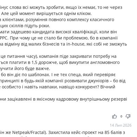
нус слова всі можуть зробити, якщо їх немає, то не через
). Але цей момент вирішується однім кліком.
з клієнтами, розуміння повного комплексу класичного
цих скіллів підуть роки.
мати задешево кандидата високої кваліфікації, коли він
 PPC. При чому це не стало би проблемою, бо в компанії
 відміну від малих бізнесів та in-house, які собі не зможуть
 це питання часу), компанія піде закривати потребу на
ться платити в 1,5 дорожче, щоб викупити англомовного
лучити його буде важче.
бо він діє по шаблонах. І не тех спеца, який перевіряє
принципі в будь-якій компанії розвивати джуніорів – бо від
е особисто і навіть навпаки, навіщо конкурент? Вічний
ни зацікавлені в якісному кадровому внутрішньому резерві
thumb_up
thumb_down
0
14 Лип 2026
ін же Netpeak/Fractal). Захистила кейс-проект на 85 балів з