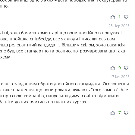
нно.
thumb_up
thumb_down
1
25 Чер 2025
і ні, хоча бачила коментарі що вони постійно в пошуках і
ове, пройшла співбесіду, все як люди і писали, ось вам
ільш релевантний кандидат з більшим скілом, хоча вакансія
мене був, все стандартно та розписано, розчарована що така
схему
thumb_up
thumb_down
9
17 Кві 2025
оте не з завданням обрати достойного кандидата. Оголошення
я таке враження, що вони роками шукають “того самого”. Але
и про свою компанію, напустити диму в очі та відмовити.
а піти до них вчитись на платних курсах.
thumb_up
thumb_down
7