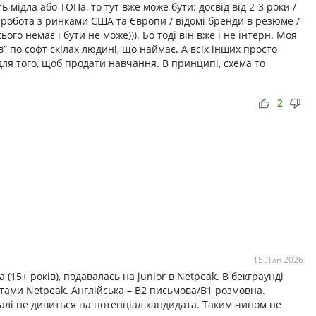
 мідла або ТОПа, то тут вже може бути: досвід від 2-3 роки /
 робота з ринками США та Європи / відомі бренди в резюме /
ого немає і бути не може))). Бо тоді він вже і не інтерн. Моя
” по софт скілах людині, що наймає. А всіх інших просто
ля того, щоб продати навчання. В принципі, схема то
thumb_up
thumb_down
2
15 Лип 2026
(15+ років), подавалась на junior в Netpeak. В бекграунді
ієнтами Netpeak. Англійська – В2 письмова/В1 розмовна.
алі не дивиться на потенціал кандидата. Таким чином не