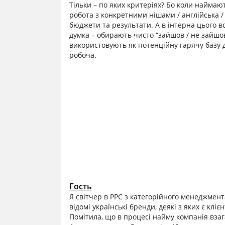
Тільки – по яких критеріях? Бо коли наймають
робота з конкретними нішами / англійська /
бюджети та результати. А в інтерна цього всь
думка – обирають чисто “зайшов / не зайшов
використовують як потенційну гарячу базу д
робоча.
Гость
Я світчер в PPC з категорійного менеджмента 
відомі українські бренди, деякі з яких є кл
Помітила, що в процесі найму компанія взаг