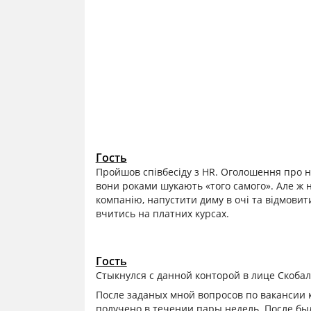
Гость
Пройшов співбесіду з HR. Оголошення про н
вони роками шукають «того самого». Але ж 
компанію, напустити диму в очі та відмовит
вчитись на платних курсах.
Гость
Стыкнулся с данной конторой в лице Скобал
После заданых мной вопросов по вакансии к
получено в течении пары недель. После был 