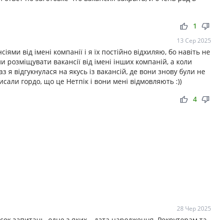
thumb_up
thumb_down
1
13 Сер 2025
ями від імені компанії і я їх постійно відхиляю, бо навіть не
и розміщувати вакансії від імені інших компаній, а коли
аз я відгукнулася на якусь із вакансій, де вони знову були не
исали гордо, що це Нетпік і вони мені відмовляють :))
thumb_up
thumb_down
4
28 Чер 2025
ок запитань, одне з яких – дата народження. Рекрутерам та