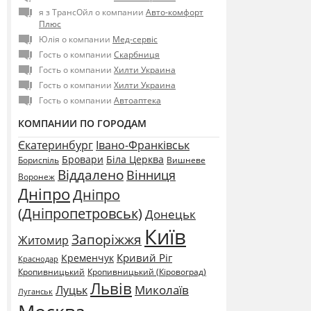
я з ТрансОйл о компании
Авто-комфорт
Плюс
Юлія о компании
Мед-сервіс
Гость о компании
Скарбниця
Гость о компании
Хилти Украина
Гость о компании
Хилти Украина
Гость о компании
Автоаптека
КОМПАНИИ ПО ГОРОДАМ
Єкатеринбург
Івано-Франківськ
Бровари
Біла Церква
Бориспіль
Вишневе
Віддалено
Вінниця
Воронеж
Дніпро
Дніпро
(Дніпропетровськ)
Донецьк
Київ
Запоріжжя
Житомир
Кривий Ріг
Кременчук
Краснодар
Кропивницький
Кропивницький (Кіровоград)
Львів
Миколаїв
Луцьк
Луганськ