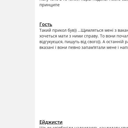
принципе
Гость
Такий прикол був)) …Щимляться мені з вакансі
хочеться мати з ними справу. То вони почал
відгукуєшся, пишуть від свого)). А останній р
вказані і вони певно запам’ятали мене і нап
Ейджисти
Ще до співбесіди надсилають кандидату спис