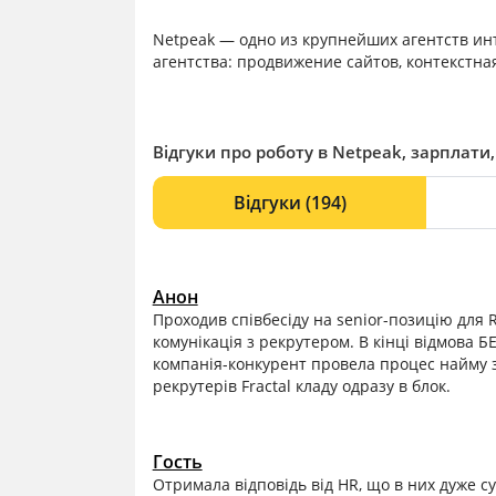
Netpeak — одно из крупнейших агентств ин
агентства: продвижение сайтов, контекстна
Відгуки про роботу в Netpeak, зарплати,
Відгуки
(194)
Анон
Проходив співбесіду на senior-позицію для Ri
комунікація з рекрутером. В кінці відмова 
компанія-конкурент провела процес найму з
рекрутерів Fractal кладу одразу в блок.
Гость
Отримала відповідь від HR, що в них дуже су