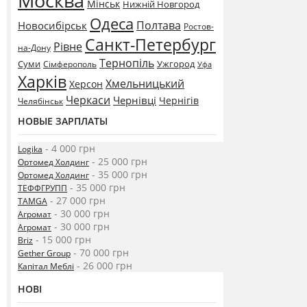
Москва
Мінськ
Нижній Новгород
Одеса
Полтава
Новосибірськ
Ростов-
Санкт-Петербург
Рівне
на-Дону
Тернопіль
Суми
Ужгород
Сімферополь
Уфа
Харків
Хмельницький
Херсон
Черкаси
Чернівці
Чернігів
Челябінськ
НОВЫЕ ЗАРПЛАТЫ
- 4 000 грн
Logika
- 25 000 грн
Ортомед Холдинг
- 35 000 грн
Ортомед Холдинг
- 35 000 грн
ТЕФФГРУПП
- 27 000 грн
TAMGA
- 30 000 грн
Агромат
- 30 000 грн
Агромат
- 15 000 грн
Briz
- 70 000 грн
Gether Group
- 26 000 грн
Капітал Меблі
НОВІ