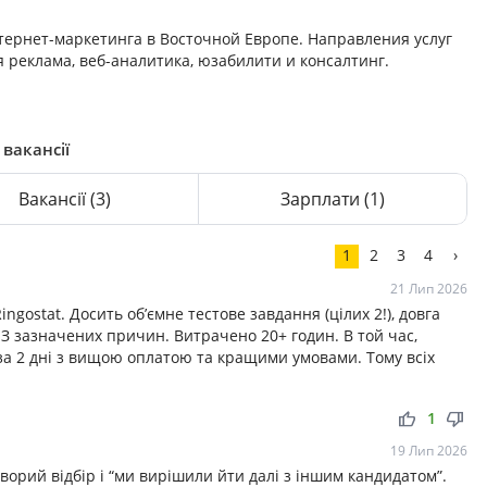
тернет-маркетинга в Восточной Европе. Направления услуг
я реклама, веб-аналитика, юзабилити и консалтинг.
 вакансії
Вакансії
(3)
Зарплати
(1)
1
2
3
4
›
21 Лип 2026
ngostat. Досить об’ємне тестове завдання (цілих 2!), довга
БЕЗ зазначених причин. Витрачено 20+ годин. В той час,
а 2 дні з вищою оплатою та кращими умовами. Тому всіх
thumb_up
thumb_down
1
19 Лип 2026
ворий відбір і “ми вирішили йти далі з іншим кандидатом”.