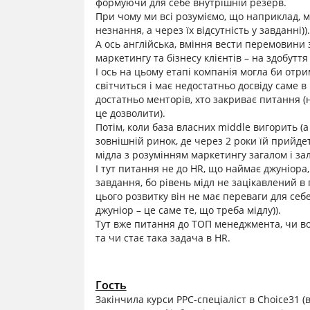
формуючи для себе внутрішній резерв.
При чому ми всі розуміємо, що наприклад, мі
незнання, а через їх відсутність у завданні)
А ось англійська, вміння вести перемовини 
маркетингу та бізнесу клієнтів – на здобуття 
І ось на цьому етапі компанія могла би отри
світчиться і має недостатньо досвіду саме в
достатньо менторів, хто закриває питання (на
це дозволити).
Потім, коли база власних middle вигорить (а
зовнішній ринок, де через 2 роки їй прийде
мідла з розумінням маркетингу загалом і за
І тут питання не до HR, що наймає джуніора, 
завдання, бо рівень мідл не зацікавлений в 
цього розвитку він не має переваги для себ
джуніор – це саме те, що треба мідлу)).
Тут вже питання до ТОП менеджмента, чи во
та чи стає така задача в HR.
Гость
Закінчила курси PPC-спеціаліст в Choice31 (в