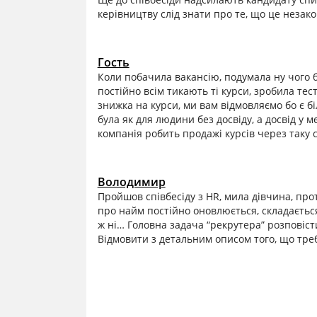
керівництву слід знати про те, що це незако
Гость
Коли побачила вакансію, подумала ну чого б 
постійно всім тикають ті курси, зробила тест
знижка на курси, ми вам відмовляємо бо є б
була як для людини без досвіду, а досвід у 
компанія робить продажі курсів через таку 
Володимир
Пройшов співбесіду з HR, мила дівчина, пр
про найм постійно оновлюється, складаєтьс
ж ні… Головна задача “рекрутера” розповіст
Відмовити з детальним описом того, що треб