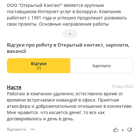
ООО “Открытый Контакт” является крупным
поставщиком Интернет-услуг в Беларуси. Компания
работает с 1991 года и успешно продолжает развивать
свои проекты. Основные направления работы
предприятия: регистрация доменов; хостинг;
˅
электронные деньги EasyPay; торговый портал Shop.by;
реклама в интернете. ООО “Открытый контакт” –
Відгуки про роботу в Открытый контакт, зарплати,
стабильная компания, предоставляющая возможность
вакансії
карьерного роста, работу в интересных проектах в
дружном молодом коллективе. Мы будем рады видеть вас
Відгуки
Зарплати
в нашей успешной команде!
(1)
Настя
16 Бер 2022
Работаю в компании удаленно, естественно время от
времени встречаемся командой в офисе. Приятная
атмосфера и доброжелательное отношение в коллективе.
Мне нравится. что касается денег, то все как
договаривались и день в день.
Відповісти
•••
thumb_up
thumb_down
0