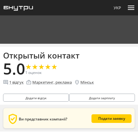
menu
УКР
Открытый контакт
5.0
★
★
★
★
★
★
★
★
★
★
1
оценок
comment
enterprise
location_on
1
відгук
Маркетинг, реклама
Мінськ
Додати відгук
Додати зарплату
verified_user
Подати заявку
Ви представник компанії?