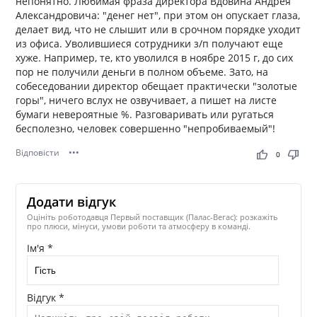
непонятно. Любимая фраза директора Вдовина Андрея
Александровича: "денег нет", при этом он опускает глаза,
делает вид, что не слышит или в срочном порядке уходит
из офиса. Уволившиеся сотрудники з/п получают еще
хуже. Например, те, кто уволился в ноябре 2015 г, до сих
пор не получили деньги в полном объеме. Зато, на
собеседовании директор обещает практически "золотые
горы", ничего вслух не озвучивает, а пишет на листе
бумаги невероятные %. Разговаривать или ругаться
бесполезно, человек совершенно "непробиваемый"!
Відповісти
•••
thumb_up
thumb_down
0
Додати відгук
Оцініть роботодавця Первый поставщик (Палас-Вегас): розкажіть
про плюси, мінуси, умови роботи та атмосферу в команді.
Ім'я *
Відгук *