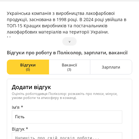
Українська компанія з виробництва лакофарбової
продукції, заснована в 1998 році. В 2024 році увійшла в
ТОП-15 Кращих виробників та постачальників
лакофарбових матеріалів на території України.
Ми створили широку дилерську мережу для швидкого
˅
забезпечення нашими матеріалами замовників.
Продукція «Polycolor» представлена у всіх великих
Відгуки про роботу в Поліколор, зарплати, вакансії
спеціалізованих торгівельних центрах та дрібних
мережах.
Відгуки
Вакансії
Зарплати
(0)
(3)
Додати відгук
Оцініть роботодавця Поліколор: розкажіть про плюси, мінуси,
умови роботи та атмосферу в команді.
Ім'я *
Відгук *