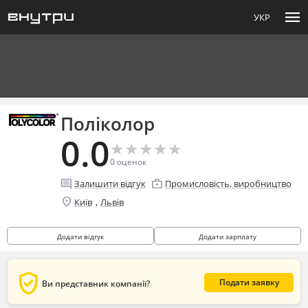
menu
УКР
Поліколор
0.0
★
★
★
★
★
★
★
★
★
★
0
оценок
comment
enterprise
Залишити відгук
Промисловість, виробництво
location_on
,
Київ
Львів
Додати відгук
Додати зарплату
verified_user
Подати заявку
Ви представник компанії?