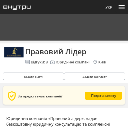
menu
УКР
Правовий Лідер
comment
enterprise
location_on
Відгуки:
8
Юридичні компанії
Київ
Додати відгук
Додати зарплату
verified_user
Подати заявку
Ви представник компанії?
Юридична компанія «Правовий лідер», надає
безкоштовну юридичну консультацію та комплексні