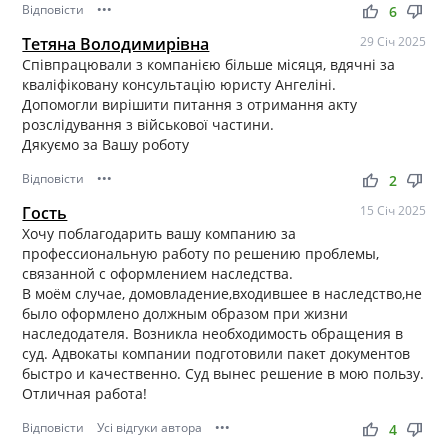
Відповісти
•••
thumb_up
thumb_down
6
Тетяна Володимирівна
29 Січ 2025
Співпрацювали з компанією більше місяця, вдячні за
кваліфіковану консультацію юристу Ангеліні.
Допомогли вирішити питання з отримання акту
розслідування з військової частини.
Дякуємо за Вашу роботу
Відповісти
•••
thumb_up
thumb_down
2
Гость
15 Січ 2025
Хочу поблагодарить вашу компанию за
профессиональную работу по решению проблемы,
связанной с оформлением наследства.
В моём случае, домовладение,входившее в наследство,не
было оформлено должным образом при жизни
наследодателя. Возникла необходимость обращения в
суд. Адвокаты компании подготовили пакет документов
быстро и качественно. Суд вынес решение в мою пользу.
Отличная работа!
Відповісти
Усі відгуки автора
•••
thumb_up
thumb_down
4