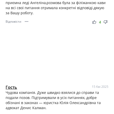
приємна леді Ангеліна,розмова була за філіжанкою кави
на всі свої питання отримала конкретні відповіді.дякую
за Вашу роботу.
Відповісти
•••
thumb_up
thumb_down
4
Гость
15 Кві 2025
Чудова компанія. Дуже швидко взялися до справи та
подали позов. Підтримували в усіх питаннях, добре
обізнані в законах — юристка Юлія Олександрівна та
адвокат Денис Калман.