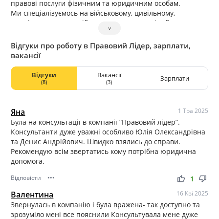
правові послуги фізичним та юридичним особам.
Ми спеціалізуємось на військовому, цивільному,
кримінальному, пенсійному, спадковому, сімейному,
˅
цивільному та інших галузях права.
Комплексно підходимо до рішення будь-якого питання.
Відгуки про роботу в Правовий Лідер, зарплати,
У нас працюють найкращі фахівці у сфері права та
вакансії
процесів, з підходом, спрямованим на позитивний для
Вас результат.
Відгуки
Вакансії
Зарплати
Наша команда швидко та ефективно досліджує усе, щоб
(8)
(3)
вирішити будь-яку Вашу проблематику в юридичному
питанні та перекласти тягар відповідальності на плечі
юриста.
Яна
1 Тра 2025
Була на консультації в компанії “Правовий лідер”.
Консультанти дуже уважні особливо Юлія Олександрівна
та Денис Андрійович. Швидко взялись до справи.
Рекомендую всім звертатись кому потрібна юридична
допомога.
Відповісти
•••
thumb_up
thumb_down
1
Валентина
16 Кві 2025
Звернулась в компанію і була вражена- так доступно та
зрозуміло мені все пояснили Консультувала мене дуже