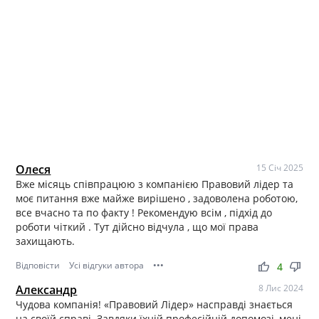
Олеся
15 Січ 2025
Вже місяць співпрацюю з компанією Правовий лідер та
моє питання вже майже вирішено , задоволена роботою,
все вчасно та по факту ! Рекомендую всім , підхід до
роботи чіткий . Тут дійсно відчула , що мої права
захищають.
Відповісти
Усі відгуки автора
•••
thumb_up
thumb_down
4
Александр
8 Лис 2024
Чудова компанія! «Правовий Лідер» насправді знається
на своїй справі. Завдяки їхній професійній допомозі, мені