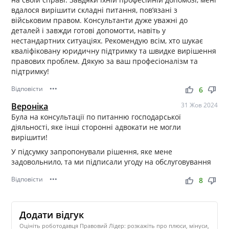
вдалося вирішити складні питання, пов’язані з
військовим правом. Консультанти дуже уважні до
деталей і завжди готові допомогти, навіть у
нестандартних ситуаціях. Рекомендую всім, хто шукає
кваліфіковану юридичну підтримку та швидке вирішення
правових проблем. Дякую за ваш професіоналізм та
підтримку!
Відповісти
•••
thumb_up
thumb_down
6
Вероніка
31 Жов 2024
Була на консультацiï по питанню господарськоï
дiяльності, яке інші сторонні адвокати не могли
вирішити!
У підсумку запропонували рішення, яке мене
задовольнило, та ми підписали угоду на обслуговування
Відповісти
•••
thumb_up
thumb_down
8
Додати відгук
Оцініть роботодавця Правовий Лідер: розкажіть про плюси, мінуси,