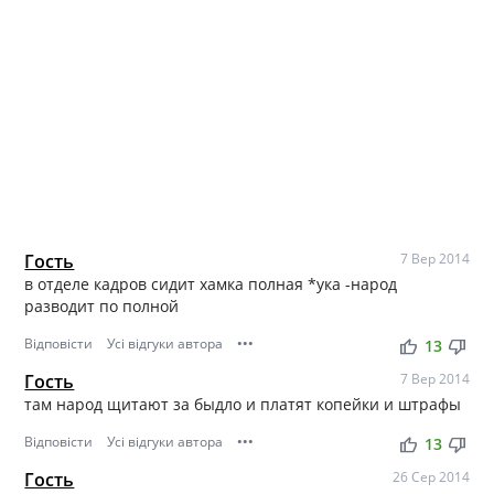
Гость
7 Вер 2014
в отделе кадров сидит хамка полная *ука -народ
разводит по полной
Відповісти
Усі відгуки автора
•••
thumb_up
thumb_down
13
Гость
7 Вер 2014
там народ щитают за быдло и платят копейки и штрафы
Відповісти
Усі відгуки автора
•••
thumb_up
thumb_down
13
Гость
26 Сер 2014