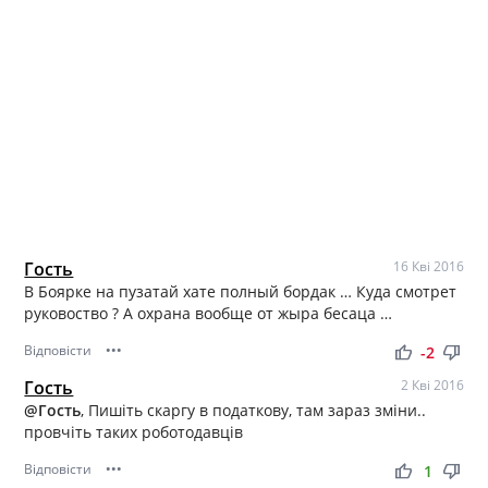
Гость
16 Кві 2016
В Боярке на пузатай хате полный бордак … Куда смотрет
руковоство ? А охрана вообще от жыра бесаца …
Відповісти
•••
thumb_up
thumb_down
-2
Гость
2 Кві 2016
@Гость
, Пишіть скаргу в податкову, там зараз зміни..
провчіть таких роботодавців
Відповісти
•••
thumb_up
thumb_down
1