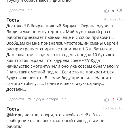
трубку и сбрасывают,Идиотство!
Відповісти
•••
thumb_up
thumb_down
0
Гость
4 Лип 2015
Достало!!! В боярке полный бардак… Охрана одурела…
Люди, я уже не могу терпеть. Мой муж каждый раз с
работы приезжает пьяный, ещё и с собой привозит…
Вообщем он мне признался, чтостарший смены Сергей
распространяет спиртные напитки в 1,5 л. бутылках…
Даже хвастает людям , что за день продал 10 бутылок.
Как это так охрана, что здурела совсем??? Куда
начальство смотрит???Или оно уже совсем обнаглело???
Гнать таких метлой под ж… Если это не прикратиться,
буду выше писать. В семьи беду приносит… Напоить
самого чтобы ус….. Гоните в шею такую охрану…
Достали…
Відповісти
Усі відгуки автора
•••
thumb_up
thumb_down
-1
Гость
15 Тра 2015
@Игорь
, честно говоря, это какой-то фейк. Это
сообщение от человека, который никогда там не
работал.