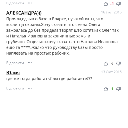
Відповісти
•••
thumb_up
thumb_down
-1
АЛЕКСАНДРА)))
16 Лют 2015
Прочла,одзыв о базе в Боярке, пузатой хаты, что
косаетца охраны.Хочу сказать что смена Олега
зажралась до без придела,творят што хотят,как Олег так
и Наталья Ивановна закончинные хамы и
грубияны.Отдельно,хочу сказать что Наталья Ивановна
ещо та ****.Жалко что руководству базы просто
наплевать на простых рабочих.
Відповісти
•••
thumb_up
thumb_down
0
Юлия
13 Лют 2015
где же тогда работать? вы где работаете???
Відповісти
•••
thumb_up
thumb_down
1