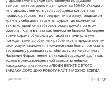
старшые смены рание заготовленую продукцыю
выносят за територию и делятделятса 50%50 ,Укаждого
из старшых смен есть свои сообщнеки которые как
правило работают на предприятии и жывут рядышком
хранят у себя дома весь етот фуршет до окончании
вахты,который они заберают уежая домой,при етом
смотрят людям в глаза как невчом не бывало,Последнее
время охрана обнаглела до такой степени што уже
потходят сами до обычных работников и предлагают им
свои услуги такимже планом,ивсе зная боятся розказать
ето вышему руководству штобы их тутже не уволили ,
Название фирмы меняется каждый год,людей дурят как
только можно,своевременой зарплаты небыло
никогда,порядка никакого,ЛЮДИ БЕГИТЕ С ЕТОГО
БАРДАКА ,ХОРОШУЮ РОБОТУ НАЙТИ МОЖНО ВСЕГДА
Відповісти
•••
thumb_up
thumb_down
9