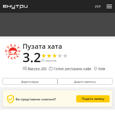
menu
УКР
Пузата хата
3.2
★
★
★
★
★
★
★
★
★
★
55
оценок
comment
enterprise
location_on
Відгуки:
202
Готелі, ресторани, кафе
Київ
Додати відгук
Додати зарплату
verified_user
Подати заявку
Ви представник компанії?