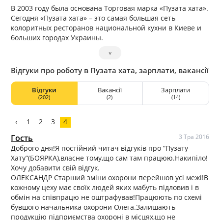
В 2003 году была основана Торговая марка «Пузата хата».
Сегодня «Пузата хата» – это самая большая сеть
колоритных ресторанов национальной кухни в Киеве и
больших городах Украины.
˅
Відгуки про роботу в Пузата хата, зарплати, вакансії
Відгуки
Вакансії
Зарплати
(202)
(2)
(14)
‹
1
2
3
4
Гость
3 Тра 2016
Доброго дня!Я постійний читач відгуків про “Пузату
Хату”(БОЯРКА),власне тому,що сам там працюю.Накипіло!
Хочу добавити свій відгук.
ОЛЕКСАНДР Старший зміни охорони перейшов усі межі!В
кожному цеху має своїх людей яких мабуть підловив і в
обмін на співпрацю не оштрафував!Працюють по схемі
бувшого начальника охорони Олега.Залишають
продукцію підприємства охороні в місцях,що не