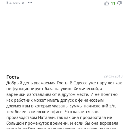
Відповісти
•••
thumb_up
thumb_down
11
Гость
29 Січ 2013
Добрый день уважаемая Гость! В Одессе уже пару лет как
не функционирует база на улице Химической, а
вареники изготавливают в другом месте. И не понятно
как работник может иметь допуск к финансовым
документам в которых указаны суммы начислений з/п,
тем более в киевском офисе. Что касается зав.
производством Натальи, так как она проработала не
большой промежуток времени. И если бы она воровала
всю з/п работников, а не половину, то исходя из числа