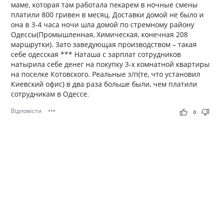
маме, которая там работала пекарем в ночные смены
платили 800 гривен в месяц. Доставки домой не было и
она в 3-4 часа ночи шла домой по стремному району
Одессы(Промышленная, Химическая, конечная 208
маршрутки). Зато заведующая производством – такая
себе одесская *** Наташа с зарплат сотрудников
натырила себе денег на покупку 3-х комнатной квартиры
на поселке Котовского. Реальные з/п(те, что установил
Киевский офис) в два раза больше были, чем платили
сотрудникам в Одессе.
Відповісти
•••
thumb_up
thumb_down
0