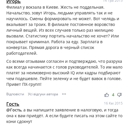
Игорь
14 Тра 2015
Филиал у вокзала в Киеве. Жесть не поддельная.
Начальство, зовут Игорь, людьми управлять так и не
научилось. Смены формировать не может. Вот челядь и
вкалывает за троих. В филиале постоянное воровство
личный вещей. Из всех случаев только раз милицию
вызвали. Статистику портить начальство не хочет? Или
покрывает криминал. Работа за еду. Зарплата в
конвертах. Прямая дорога в черный список
работодателей.
Со всеми отзывами согласен и подтверждаю, что разруха
как всегда начинается с голов руководителей. То им мало
платят за неимоверно высокий IQ или кадры подбирают
чем подешевле. Пейте зеленку и не будет вавок в голове.
Привет ПХ-групп!
Відповісти
Усі відгуки автора
•••
thumb_up
thumb_down
4
Гость
16 Кві 2015
@Гость
, а вы напишите заявление в налоговую, и тогда
она к вам приёдёт. А если будите писать на этом сайте то
кони сдохнут