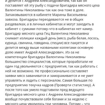
и делится с Андреем Александровичем, так как он
поставляет ей эту рыбу с подачи бригадира мясного цеха
Валентины Николаевны так как она тоже в доле.
Запаковываются в кабинете Марины Васильевны
завхоза. Бригадиры переодеваются не в общих
раздевалках, а в личных кабинетах и могут заходить в
кабинет с сумками потому-что в кабинетах нет камер.
Бригадир мясного цеха Гец Валентина Николаевна
снимает излишки каждый день (мясо, рыба белая, лосось,
курица, свинина, говядина, специи) все пакуется и
делится между выше назваными коллегами основную
долю имеет Андрей Александрович. Из-за не
компетенции бригадира Валентины Николаевны
большинство специалистов, которые проработали не
один год увольняются с предприятия, так как работать с
ней не возможно. Не профессионально составляет
заявки мясо заваниватся и замораживается и не умет
управлять и ладить с персоналом. Самая большая по
предприятию текучка кадров (Проверти статистику). А
после того как умело подставили пред ведущего
бригадира мясного цеха с Андреем Александровичем
вообще почувствовали себя богами и за неделю с
мясного цеха уволилось три человека. Потому – что