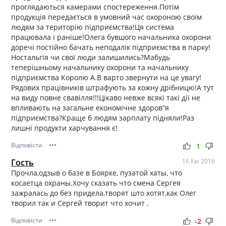
проглядаються камерами спостереження.Потім
продукція передається в умовний час охороною своїм
людям за територію підприємства!Ця система
працювала і раніше!Олега бувшого начальника охорони
доречі постійно бачать неподалік підприємства в парку!
Ностальгія чи свої люди залишились?Мабудь
теперішньому начальнику охорони та начальнику
підприємства Королю А.В варто звернути на це увагу!
Рядових працівників штрафують за кожну дрібницю!А тут
на виду повне свавілля!!!Цікаво невже всякі такі дії не
впливають на загальне економічне здоров”я
підприємства?Краще б людям зарплату підняли!Раз
лишні продукти харчування є!
Відповісти
•••
thumb_up
thumb_down
1
Гость
16 Кві 2016
Прочла,одзыв о базе в Боярке, пузатой хаты, что
косаетца охраны.Хочу сказать что смена Сергея
зажралась до без придела,творят што хотят,как Олег
творил так и Сергей творит что хочит .
Відповісти
•••
thumb_up
thumb_down
-2