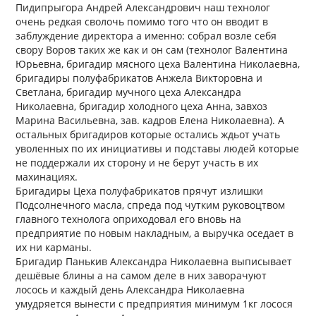
Пидипрыгора Андрей Александрович наш технолог
очень редкая сволочь помимо того что он вводит в
заблуждение директора а именно: собрал возле себя
свору Воров таких же как и он сам (технолог Валентина
Юрьевна, бригадир мясного цеха Валентина Николаевна,
бригадиры полуфабрикатов Анжела Викторовна и
Светлана, бригадир мучного цеха Александра
Николаевна, бригадир холодного цеха Анна, завхоз
Марина Васильевна, зав. кадров Елена Николаевна). А
остальных бригадиров которые остались ждьот учать
уволенных по их инициативы и подставы людей которые
не поддержали их сторону и не берут участь в их
махинациях.
Бригадиры Цеха полуфабрикатов прячут излишки
Подсолнечного масла, спреда под чутким руковоцтвом
главного технолога оприходовал его вновь на
предприятие по новым накладным, а выручка оседает в
их ни карманы.
Бригадир Панькив Александра Николаевна выписывает
дешёвые блины а на самом деле в них заворачуют
лосось и каждый день Александра Николаевна
умудряется вынести с предприятия минимум 1кг лосося