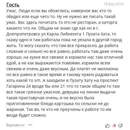
Гость
18 Бер 2015
Ужас. Люди если вы обожглись, наверное вас кто то
обидел или еще чего то. Ну не нужно же писать такой
ужас. Вас здесь почитать то это не ресторан, а каторга
какаето что ли. Общем не знаю где как но в г.
Днепропетровск ул Карла Либнекхта 1 Пузата Хата, то
скажу одно я там работала пока не уехала в другой город
жить. То могу сказать что там все прекрасно, да работа
сложная и сильно но все равно, работать там даже очень
хорошо, на кухне все свежее и кормили нас там отличной
едой, а не как выражаются помоями, кормили всем
свежим и очень даже вкусным. Да платят не миллионы
но все равно в такое время и такому нужно радоваться
хоть какой то з/п. А заходили в Пузату Хату на проспект
Гагарина 24 вроде бы или 21 что то такое общем то там
все такое грязное ужасное, девушка на линии выдачи
такая приставучая очень, и не вкусно была
приготовленное блюдо картошка по сельски не до
жариная. Так во, те кто не преучины к работе то им
везде будет сложно.
Відповісти
•••
thumb_up
thumb_down
-9