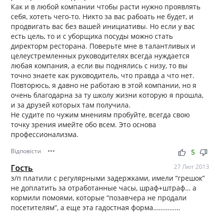
Как и в любой компании чтобы расти нужно проявлять
себя, хотеть чего-то. Никто за вас рабоать не будет, и
продвигать вас без вашей инициативы. Но если у вас
есть цель, то и с уборщика посуды можно стать
директорм ресторана. Поверьте мне в талантливых и
целеустремленных руководителях всегда нуждается
любая компания, а если вы поднялись с низу, то вы
точно знаете как руководитель, что правда а что нет.
Повторюсь, я давно не работаю в этой компании, но я
очень благодарна за ту школу жизни которую я прошла,
и за друзей которых там получила.
Не судите по чужим мнениям пробуйте, всегда свою
точку зрения имейте обо всем. Это основа
профессионализма.
Відповісти
•••
thumb_up
thumb_down
5
Гость
27 Лют 2013
з/п платили с регулярными задержками, имели “грешок”
не доплатить за отработанные часы, шраф+штраф… а
кормили помоями, которые “позавчера не продали
посетителям”, а еще эта гадостная форма……………