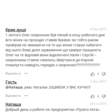
Крик душі
4 Лют 2015
1 лютого Олег охоронник був пяний в кінці робочого дня
всіх жінок на проходні ставив буквою зю тобто раком
провірав не зважаючи на те що жінки старші набагато
від нього йому доли зауваження що камери працюють
Олег на те відповів вони відключені.Налія і Сергій –
охоронники стояли сміялись.Звертаюся до Короля
пожалуста наведіть порядок з охороною????????????????
Відповісти
•••
thumb_up
thumb_down
1
Гость
3 Лют 2015
@Наташа
, ужас Наталья ,ОШИБОК У ВАС КУЧА!!!!
Відповісти
•••
thumb_up
thumb_down
0
Наташа
26 Січ 2015
Добрый день.о работе на предприятии «Пузата Хата».