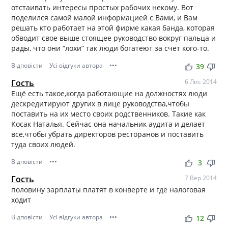
отстаивать интересы простых рабочих некому. Вот
поделился самой малой информацией с Вами, и Вам
решать кто работает на этой фирме какая банда, которая
обводит свое выше стоящее руководство вокруг пальца и
рады, что они “лохи” так люди богатеют за счет кого-то.
Відповісти
Усі відгуки автора
•••
thumb_up
thumb_down
39
Гость
6 Лис 2014
Ещё есть такое,когда работающие на должностях люди
дескредитируют других в лице руководства,чтобы
поставить на их место своих родственников. Такие как
Косак Наталья. Сейчас она начальник аудита и делает
все,чтобы убрать директоров ресторанов и поставить
туда своих людей.
Відповісти
•••
thumb_up
thumb_down
3
Гость
7 Вер 2014
половину зарплаты платят в конверте и где налоговая
ходит
Відповісти
Усі відгуки автора
•••
thumb_up
thumb_down
12