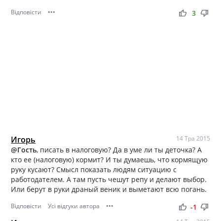
Відповісти
•••
thumb_up
thumb_down
3
Игорь
14 Тра 2015
@Гость
, писать в налоговую? Да в уме ли ты деточка? А
кто ее (налоговую) кормит? И ты думаешь, что кормящую
руку кусают? Смысл показать людям ситуацию с
работодателем. А там пусть чешут репу и делают выбор.
Или берут в руки драный веник и выметают всю погань.
Відповісти
Усі відгуки автора
•••
thumb_up
thumb_down
-1