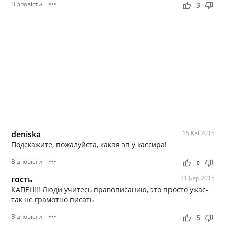
Відповісти
•••
thumb_up
thumb_down
3
deniska
15 Кві 2015
Подскажите, пожалуйста, какая зп у кассира!
Відповісти
•••
thumb_up
thumb_down
0
гость
31 Бер 2015
КАПЕЦ!!! Люди учитесь правописанию, это просто ужас-
так не грамотно писать
Відповісти
•••
thumb_up
thumb_down
5