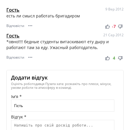
Гость
9 Вер 2012
есть ли смысл работать бригадиром
Відповісти
•••
thumb_up
thumb_down
-7
Гость
21 Сер 2012
*овно!!!! бедные студенты витаскивают ету дыру и
работают там за еду. Ужасный работодатель.
Відповісти
•••
thumb_up
thumb_down
4
Додати відгук
Оцініть роботодавця Пузата хата: розкажіть про плюси, мінуси,
умови роботи та атмосферу в команді.
Ім'я *
Відгук *