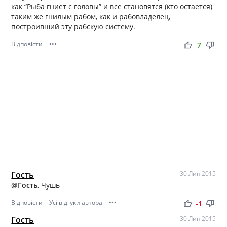
как “Рыба гниет с головы” и все становятся (кто остается)
таким же гнилым рабом, как и рабовладелец,
построивший эту рабскую систему.
Відповісти
•••
thumb_up
thumb_down
7
Гость
30 Лип 2015
@Гость
, Чушь
Відповісти
Усі відгуки автора
•••
thumb_up
thumb_down
-1
Гость
30 Лип 2015