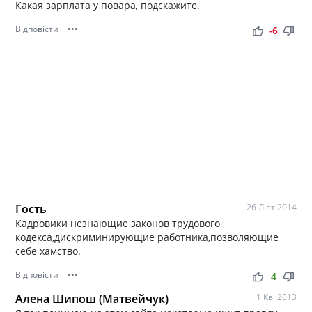
Какая зарплата у повара, подскажите.
Відповісти
•••
thumb_up
thumb_down
-6
Гость
26 Лют 2014
Кадровики незнающие законов трудового
кодекса,дискриминирующие работника,позволяющие
себе хамство.
Відповісти
•••
thumb_up
thumb_down
4
Алена Шипош (Матвейчук)
1 Кві 2013