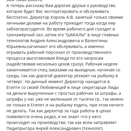
А теперь расскажу Вам дорогие друзья о руководстве,
которое будет Вас эксплуатировать и обслуживать
бесплатно. Директор Король А.В. занятый только своими
личными делами на работу приходит тогда когда ему
заблагорассудится. Во время рабочего дня съездит в
тренажёрный зал, затем эго “ШАКАЛЫ” в лице главных
технологов Андрея Александровича и Валентины
Юрьевны,начинают его обслуживать, а именно:
отрывать рабочий персонал от производственного
процесса выготавливая блюда по его запросам
(задействовав несколько цехов сразу). Рабочая неделя
заканчивается спец заказами на выходные, начиная со
среды, так как дорогой директор уезжает на рыбалку в
четверг. На данный момент Директор находится в
Египте со своей Любовницей в лице секретарши Лиды
на деньги вырученные с простых рабочих за штрафы, а
штрафы у нас уже не маленькие от тысячи гр., так можно
не только в Египет и на рыбалку ездить, при этом ничего
не делать. Так как директор за года работы в цехах
появляется очень редко, и не знает что у него
происходит на производстве, так как всем заправляет
Пидипрыгора Анрей Александрович (технолог).