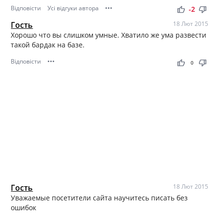
Відповісти
Усі відгуки автора
•••
thumb_up
thumb_down
-2
Гость
18 Лют 2015
Хорошо что вы слишком умные. Хватило же ума развести
такой бардак на базе.
Відповісти
•••
thumb_up
thumb_down
0
Гость
18 Лют 2015
Уважаемые посетители сайта научитесь писать без
ошибок