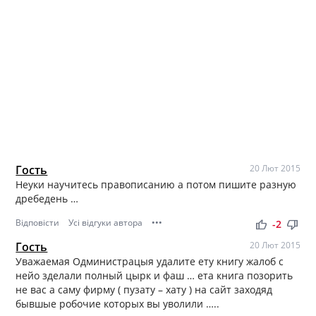
Гость
20 Лют 2015
Неуки научитесь правописанию а потом пишите разную
дребедень …
Відповісти
Усі відгуки автора
•••
thumb_up
thumb_down
-2
Гость
20 Лют 2015
Уважаемая Одминистрацыя удалите ету книгу жалоб с
нейо зделали полный цырк и фаш … ета книга позорить
не вас а саму фирму ( пузату – хату ) на сайт заходяд
бывшые робочие которых вы уволили …..