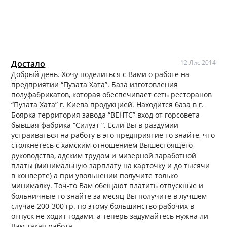
Достало
12 Лис 2014
Добрый день. Хочу поделиться с Вами о работе на
предприятии “Пузата Хата”. База изготовления
полуфабрикатов, которая обеспечивает сеть ресторанов
“Пузата Хата” г. Киева продукцией. Находится база в г.
Боярка территория завода “ВЕНТС” вход от горсовета
бывшая фабрика “Силуэт “. Если Вы в раздумии
устраиваться на работу в это предприятие то знайте, что
столкнетесь с хамским отношением Вышестоящего
руководства, адским трудом и мизерной заработной
платы (минимальную зарплату на карточку и до тысячи
в конверте) а при увольнении получите только
минималку. Точ-то Вам обещают платить отпускные и
больничные то знайте за месяц Вы получите в лучшем
случае 200-300 гр. по этому большинство рабочих в
отпуск не ходит годами, а теперь задумайтесь нужна ли
Вам такая работа.