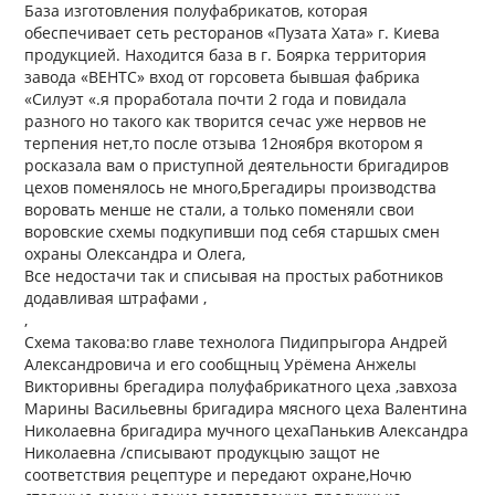
База изготовления полуфабрикатов, которая
обеспечивает сеть ресторанов «Пузата Хата» г. Киева
продукцией. Находится база в г. Боярка территория
завода «ВЕНТС» вход от горсовета бывшая фабрика
«Силуэт «.я проработала почти 2 года и повидала
разного но такого как творится сечас уже нервов не
терпения нет,то после отзыва 12ноября вкотором я
росказала вам о приступной деятельности бригадиров
цехов поменялось не много,Брегадиры производства
воровать менше не стали, а только поменяли свои
воровские схемы подкупивши под себя старшых смен
охраны Олександра и Олега,
Все недостачи так и списывая на простых работников
додавливая штрафами ,
,
Схема такова:во главе технолога Пидипрыгора Андрей
Александровича и его сообщныц Урёмена Анжелы
Викторивны брегадира полуфабрикатного цеха ,завхоза
Марины Васильевны бригадира мясного цеха Валентина
Николаевна бригадира мучного цехаПанькив Александра
Николаевна /списывают продукцыю защот не
соответствия рецептуре и передают охране,Ночю