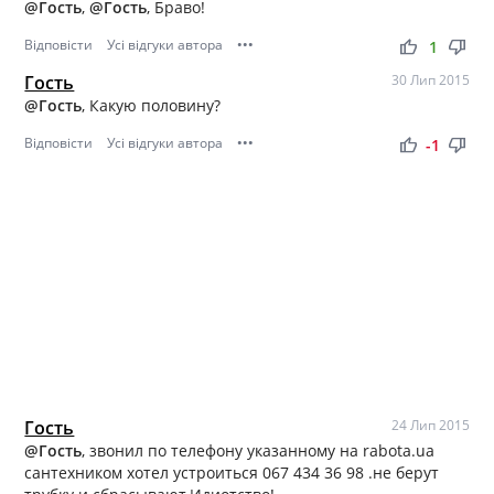
@Гость
,
@Гость
, Браво!
Відповісти
Усі відгуки автора
•••
thumb_up
thumb_down
1
Гость
30 Лип 2015
@Гость
, Какую половину?
Відповісти
Усі відгуки автора
•••
thumb_up
thumb_down
-1
Гость
24 Лип 2015
@Гость
, звонил по телефону указанному на rabota.ua
сантехником хотел устроиться 067 434 36 98 .не берут