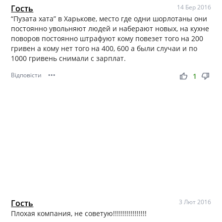
Гость
14 Бер 2016
“Пузата хата” в Харькове, место где одни шорлотаны они
постоянно увольняют людей и наберают новых, на кухне
поворов постоянно штрафуют кому повезет того на 200
гривен а кому нет того на 400, 600 а были случаи и по
1000 гривень снимали с зарплат.
Відповісти
•••
thumb_up
thumb_down
1
Гость
3 Лют 2016
Плохая компания, не советую!!!!!!!!!!!!!!!!!