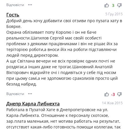
Відповісти
•••
thumb_up
thumb_down
3
Гость
5 Гру 2015
Добрий день хочу добавити своі отзиви про пузата хату в
Боярке.
Охрана облізивает попу Королю і он не баче
реальности.Шатилов Сергей має свойі особисті
проблеми з деякими працівниками і він не рішає йіх за
теріторією роботи,а вноси йіх на роботи підставляючи
людей перед директором.
А ще Світлана вечери не всіх провіряє одних почті не
роздягає,а інших даже не трогає.Шановний Анатолій
Вікторович відкрийте очі і подивіться у себе під носом
при цьому самі,а не здопомогою сраколизів просто цей
безлад набрид.
Відповісти
•••
thumb_up
thumb_down
-3
Днепр Карла Либнехта
14 Жов 2015
Работала в Пузатой Хате в Днепропетровске на ул.
Карла-Либнехта. Отношение к персоналу скотское,
зар.плата маленькая, нет мотива работать на результат,
отсутствует какая-либо готовность помощи коллегам, так