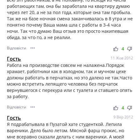
работающих там, она бы заработала на квартиру думаю
через лет 20, а не за пол года, которые она там пробыла.
Так же на базе ночная смена заканчивалась в 8 утра и не
понятно почему Ваша мама шла с работы в 3-4 часа
ночи. Так что думаю Ваш отзыв это просто накипевшая
обида, за что-то, а не реалии.
Відповісти
•••
thumb_up
thumb_down
4
Гость
11 Жов 2012
Работа на производстве совсем не налажена.Порядок
храмает, работники как в холодном, так и мучном цехе
должны работать в перчатках, но это далеко не так.Часто
можно встретить лепящего человека без перчаток
вернувшегося с перекура или с туалета и ставшего опять
за работу.
Відповісти
•••
thumb_up
thumb_down
4
Гость
9 Вер 2012
Я подрабатывала в Пузатой хате студенткой. Лепила
вареники. Дело было летом. Мясной фарш прокис, но
мне всеравно сказали делать с ним вареники. А моей