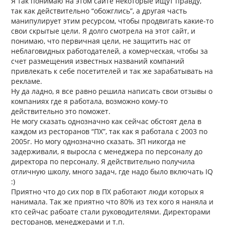
Я так понимаю на этом сайте некоторые ищут правду,
так как действительно “обожглись”, а другая часть
манипулирует этим ресурсом, чтобы продвигать какие-то
свои скрытые цели. Я долго смотрела на этот сайт, и
понимаю, что первичная цели, не защитить нас от
неблаговидных работодателей, а комерческая, чтобы за
счет размещения известных названий компаний
привлекать к себе посетителей и так же зарабатывать на
рекламе.
Ну да ладно, я все равно решила написать свои отзывы о
компаниях где я работала, возможно кому-то
действительно это поможет.
Не могу сказать однозначно как сейчас обстоят дела в
каждом из ресторанов “ПХ”, так как я работала с 2003 по
2005г. Но могу однозначно сказать. ЗП никогда не
задерживали, я выросла с менеджера по персоналу до
директора по персоналу. Я действительно получила
отличную школу, много задач, где надо было включать IQ
:)
Приятно что до сих пор в ПХ работают люди которых я
нанимала. Так же приятно что 80% из тех кого я наняла и
кто сейчас рабоате стали руководителями. Директорами
ресторанов, менеджерами и т.п.