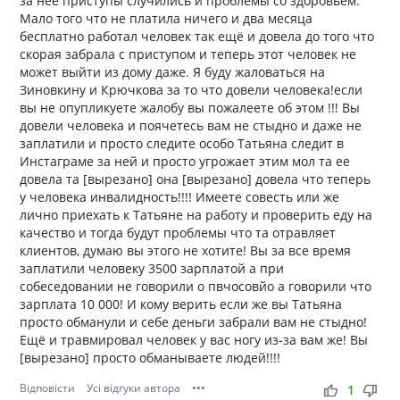
за нее приступы случились и проблемы со здоровьем.
Мало того что не платила ничего и два месяца
бесплатно работал человек так ещё и довела до того что
скорая забрала с приступом и теперь этот человек не
может выйти из дому даже. Я буду жаловаться на
Зиновкину и Крючкова за то что довели человека!если
вы не опупликуете жалобу вы пожалеете об этом !!! Вы
довели человека и поячетесь вам не стыдно и даже не
заплатили и просто следите особо Татьяна следит в
Инстаграме за ней и просто угрожает этим мол та ее
довела та [вырезано] она [вырезано] довела что теперь
у человека инвалидность!!!! Имеете совесть или же
лично приехать к Татьяне на работу и проверить еду на
качество и тогда будут проблемы что та отравляет
клиентов, думаю вы этого не хотите! Вы за все время
заплатили человеку 3500 зарплатой а при
собеседовании не говорили о пвчосовйо а говорили что
зарплата 10 000! И кому верить если же вы Татьяна
просто обманули и себе деньги забрали вам не стыдно!
Ещё и травмировал человек у вас ногу из-за вам же! Вы
[вырезано] просто обманываете людей!!!!
Відповісти
Усі відгуки автора
•••
thumb_up
thumb_down
1