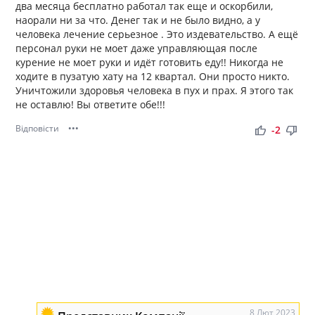
два месяца бесплатно работал так еще и оскорбили,
наорали ни за что. Денег так и не было видно, а у
человека лечение серьезное . Это издевательство. А ещё
персонал руки не моет даже управляющая после
курение не моет руки и идёт готовить еду!! Никогда не
ходите в пузатую хату на 12 квартал. Они просто никто.
Уничтожили здоровья человека в пух и прах. Я этого так
не оставлю! Вы ответите обе!!!
Відповісти
•••
thumb_up
thumb_down
-2
8 Лют 2023