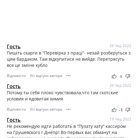
Гость
26 Чер 2022
Пишіть скарги в “Перевірка з праці”- нехай розберуться з
цим бардаком. Там відкупитися не вийде. Перетрясуть
все це зміїне кубло
Відповісти
Усі відгуки автора
•••
thumb_up
thumb_down
0
Гость
26 Чер 2022
Потому ты себя плохо чувствовала,что там скотские
условия и ядовитая химия
Відповісти
Усі відгуки автора
•••
thumb_up
thumb_down
-1
Гость
19 Чер 2022
Не рекомендую идти работать в “Пузату хату” кассиром
на Грушевского г.Днепр! Во-первых вас обманут на