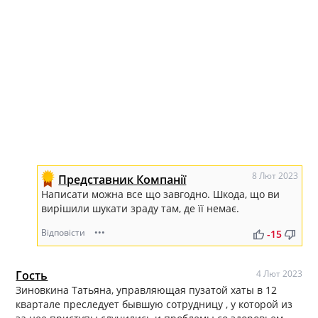
8 Лют 2023
Представник Компанії
Написати можна все що завгодно. Шкода, що ви
вирішили шукати зраду там, де її немає.
Відповісти
•••
thumb_up
thumb_down
-15
Гость
4 Лют 2023
Зиновкина Татьяна, управляющая пузатой хаты в 12
квартале преследует бывшую сотрудницу , у которой из