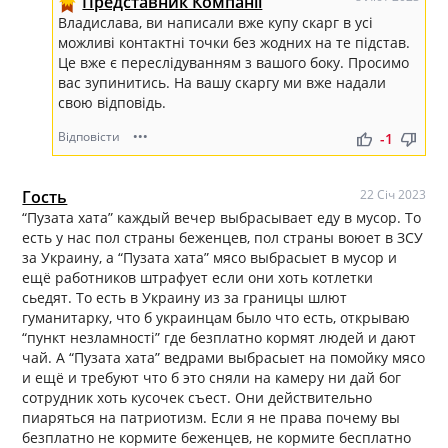
Представник Компанії
Владислава, ви написали вже купу скарг в усі
можливі контактні точки без жодних на те підстав.
Це вже є переслідуванням з вашого боку. Просимо
вас зупинитись. На вашу скаргу ми вже надали
свою відповідь.
Відповісти
•••
thumb_up
thumb_down
-1
Гость
22 Січ 2023
“Пузата хата” каждый вечер выбрасывает еду в мусор. То
есть у нас пол страны беженцев, пол страны воюет в ЗСУ
за Украину, а “Пузата хата” мясо выбрасыет в мусор и
ещё работников штрафует если они хоть котлетки
сьедят. То есть в Украину из за границы шлют
гуманитарку, что б украинцам было что есть, открываю
“пункт незламності” где безплатно кормят людей и дают
чай. А “Пузата хата” ведрами выбрасыет на помойку мясо
и ещё и требуют что б это сняли на камеру ни дай бог
сотрудник хоть кусочек съест. Они действительно
пиаряться на патриотизм. Если я не права почему вы
безплатно не кормите беженцев, не кормите бесплатно