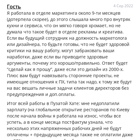
Гость
4 Сер 2022
Я работала в отделе маркетинга около 9-ти месяцев
(дотерпела скорее), до этого слышала много про внутряк
кухни и сервиса, что он мягко говоря хромает, но не
думала что такое будет в отделе рекламы и креатива.
Если вы будущий сотрудник на должность маркетолога
или дизайнера, то будьте готовы, что не будет здоровой
критики на вашу работу, могут забраковать ваши
наработки, даже если вы приводите здоровые
аргументы, почему это хорошо/правильно. Ответ будет
“сделай как я прошу”, даже если это дизайн из 2000-х.
Плюс вам будут навязывать сторонние проекты, не
имеющие отношения к ПХ, типа так надо, к тому же будут
на вас вешать личные задачи клиентов директоров без
предупреждения и доп.оплаты.
Итог всей работы в Пузатой Хате: мне недоплатили
зарплату (на глобальное открытие ресторанов по Киеву
после начала войны я работала на износ, чтобы все
успеть, а в конце месяца постфактум узнала, что
несколько этих напряженных рабочих дней не будут
оплачены + предыдущие месяца также не оплатили даже