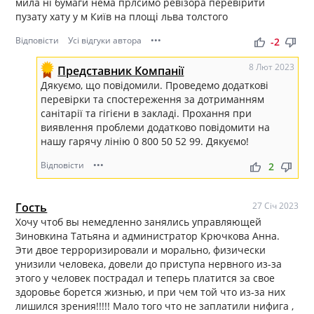
мила ні бумаги нема прлсимо ревізора перевірити
пузату хату у м Київ на площі льва толстого
Відповісти
Усі відгуки автора
•••
thumb_up
thumb_down
-2
8 Лют 2023
Представник Компанії
Дякуємо, що повідомили. Проведемо додаткові
перевірки та спостереження за дотриманням
санітарії та гігієни в закладі. Прохання при
виявлення проблеми додатково повідомити на
нашу гарячу лінію 0 800 50 52 99. Дякуємо!
Відповісти
•••
thumb_up
thumb_down
2
Гость
27 Січ 2023
Хочу чтоб вы немедленно занялись управляющей
Зиновкина Татьяна и администратор Крючкова Анна.
Эти двое терроризировали и морально, физически
унизили человека, довели до приступа нервного из-за
этого у человек пострадал и теперь платится за свое
здоровье борется жизнью, и при чем той что из-за них
лишился зрения!!!!! Мало того что не заплатили нифига ,