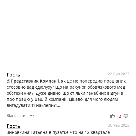
Гость
22 Лип 2023
@Представник Компанії
, як це не попередив працівник
стосовно вад сдюлуху? Що на рахунок обов’язкового мед
обстеження?! Дуже дивно, що стільки ганебних відгуків
про працю у Вашій компанії. Цікаво, для чого людям
вигадувати ті наклепи?!…
Відповісти
•••
thumb_up
thumb_down
-2
Гость
30 Чер 2023
Зиновкина Татьяна в пузатке что на 12 квартале