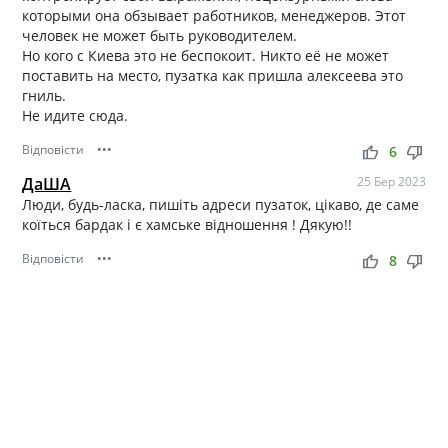
которыми она обзывает работников, менеджеров. Этот
человек не может быть руководителем.
Но кого с Киева это не беспокоит. Никто её не может
поставить на место, пузатка как пришла алексеева это
гниль.
Не идите сюда.
Відповісти
•••
thumb_up
thumb_down
6
ДаША
25 Бер 2023
Люди, будь-ласка, пишіть адреси пузаток, цікаво, де саме
коїться бардак і є хамське відношення ! Дякую!!
Відповісти
•••
thumb_up
thumb_down
8