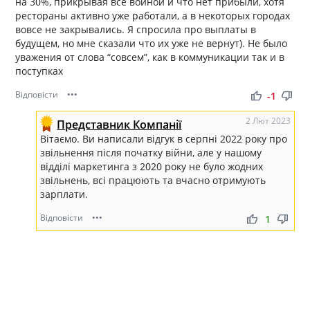
на 30%, прикрывая все войной и что нет прибыли, хотя
рестораны активно уже работали, а в некоторых городах
вовсе не закрывались. Я спросила про выплаты в
будущем, но мне сказали что их уже не вернут). Не было
уважения от слова “совсем”, как в коммуникации так и в
поступках
Відповісти
•••
thumb_up
thumb_down
-1
2 Лют 2023
Представник Компанії
Вітаємо. Ви написали відгук в серпні 2022 року про
звільнення після початку війни, але у нашому
відділі маркетинга з 2020 року не було жодних
звільнень, всі працюють та вчасно отримують
зарплати.
Відповісти
•••
thumb_up
thumb_down
1