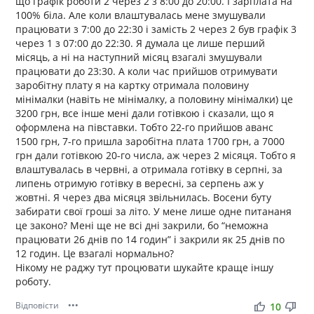
що графік роботи 2 через 2 з 8:00 до 20:00. І зарплата на
100% біла. Але коли влаштувалась мене змушували
працювати з 7:00 до 22:30 і замість 2 через 2 був графік 3
через 1 з 07:00 до 22:30. Я думала це лише перший
місяць, а ні на наступний місяц взагалі змушували
працювати до 23:30. А коли час прийшов отримувати
заробітну плату я на картку отримала половину
мінімалки (навіть не мінімалку, а половину мінімалки) це
3200 грн, все інше мені дали готівкою і сказали, що я
оформлена на півставки. Тобто 22-го прийшов аванс
1500 грн, 7-го пришла заробітна плата 1700 грн, а 7000
грн дали готівкою 20-го числа, аж через 2 місяця. Тобто я
влаштувалась в червні, а отримала готівку в серпні, за
липень отримую готівку в вересні, за серпень аж у
жовтні. Я через два місяця звільнилась. Восени буту
забирати свої гроші за літо. У мене лише одне питананя
це законо? Мені ще не всі дні закрили, бо “неможна
працювати 26 днів по 14 годин” і закрили як 25 днів по
12 годин. Це взагалі нормально?
Нікому не раджу тут процювати шукайте краще іншу
роботу.
Відповісти
•••
thumb_up
thumb_down
10