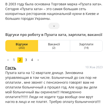
В 2003 году была основана Торговая марка «Пузата хата».
Сегодня «Пузата хата» – это самая большая сеть
колоритных ресторанов национальной кухни в Киеве и
больших городах Украины.
˅
Відгуки про роботу в Пузата хата, зарплати, вакансії
Відгуки
Вакансії
Зарплати
(202)
(2)
(14)
‹
1
2
3
4
›
Гость
10 Жов 2023
Пузата хата на 12 квартале днище. Зиновкина
управляющая в том числе. Больничный до сих пор не
оплатили , мне звонят с пенсионного говорят вам не
оплатили больничный а прошел год. Але куда вы дели
мой больничный вы охринели!!! Немедленно
оплатите?!!!!!! Люди не ходите туда вообще они врут
нагло в лицо и не платят. Требую оплату больничного!!!!