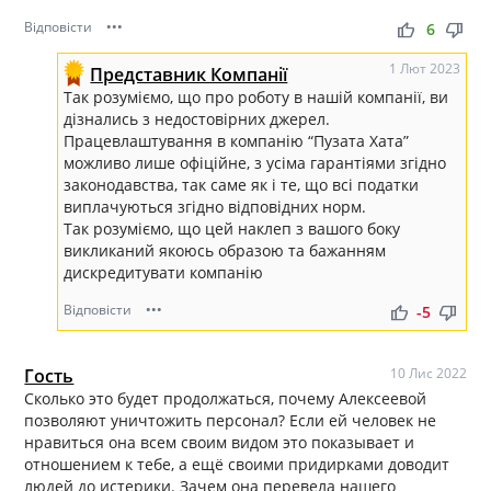
Відповісти
•••
thumb_up
thumb_down
6
1 Лют 2023
Представник Компанії
Так розуміємо, що про роботу в нашій компанії, ви
дізнались з недостовірних джерел.
Працевлаштування в компанію “Пузата Хата”
можливо лише офіційне, з усіма гарантіями згідно
законодавства, так саме як і те, що всі податки
виплачуються згідно відповідних норм.
Так розуміємо, що цей наклеп з вашого боку
викликаний якоюсь образою та бажанням
дискредитувати компанію
Відповісти
•••
thumb_up
thumb_down
-5
Гость
10 Лис 2022
Сколько это будет продолжаться, почему Алексеевой
позволяют уничтожить персонал? Если ей человек не
нравиться она всем своим видом это показывает и
отношением к тебе, а ещё своими придирками доводит
людей до истерики. Зачем она перевела нашего