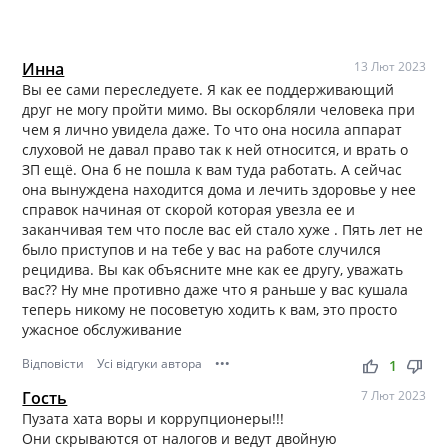
Инна
13 Лют 2023
Вы ее сами переследуете. Я как ее поддерживающий
друг не могу пройти мимо. Вы оскорбляли человека при
чем я лично увидела даже. То что она носила аппарат
слуховой не давал право так к ней относится, и врать о
ЗП ещё. Она б не пошла к вам туда работать. А сейчас
она вынуждена находится дома и лечить здоровье у нее
справок начиная от скорой которая увезла ее и
заканчивая тем что после вас ей стало хуже . Пять лет не
было приступов и на тебе у вас на работе случился
рецидива. Вы как объясните мне как ее другу, уважать
вас?? Ну мне противно даже что я раньше у вас кушала
теперь никому не посоветую ходить к вам, это просто
ужасное обслуживание
Відповісти
Усі відгуки автора
•••
thumb_up
thumb_down
1
Гость
7 Лют 2023
Пузата хата воры и коррупционеры!!!
Они скрываются от налогов и ведут двойную