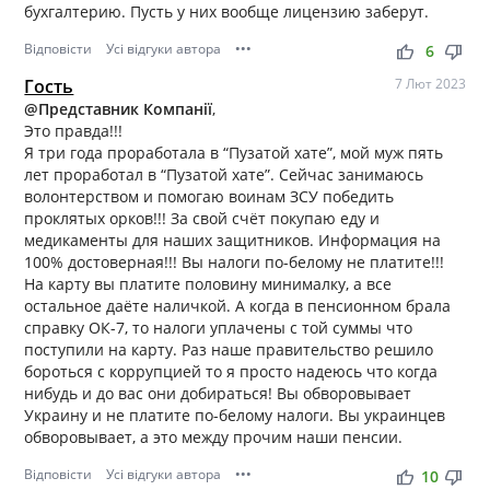
бухгалтерию. Пусть у них вообще лицензию заберут.
Відповісти
Усі відгуки автора
•••
thumb_up
thumb_down
6
Гость
7 Лют 2023
@Представник Компанії
,
Это правда!!!
Я три года проработала в “Пузатой хате”, мой муж пять
лет проработал в “Пузатой хате”. Сейчас занимаюсь
волонтерством и помогаю воинам ЗСУ победить
проклятых орков!!! За свой счёт покупаю еду и
медикаменты для наших защитников. Информация на
100% достоверная!!! Вы налоги по-белому не платите!!!
На карту вы платите половину минималку, а все
остальное даёте наличкой. А когда в пенсионном брала
справку ОК-7, то налоги уплачены с той суммы что
поступили на карту. Раз наше правительство решило
бороться с коррупцией то я просто надеюсь что когда
нибудь и до вас они добираться! Вы обворовывает
Украину и не платите по-белому налоги. Вы украинцев
обворовывает, а это между прочим наши пенсии.
Відповісти
Усі відгуки автора
•••
thumb_up
thumb_down
10