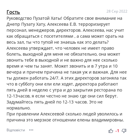
Гость
28 Сер 2022
Руководство Пузатой Хаты! Обратите свое внимание на
Днепр Пузату Хату, Алексеева Е.В. терроризирует
персонал, менеджеров, директоров. Алексеева, нас учит
как обращаться с посетителями , а сама может орать на
весь зал, ты что тупой не знаешь как это делать?
Алексеева утверждает, что человек не имеет право
болеть, выходной для меня не обязательно, она может
звонить тебе в выходной и не важно для нее сколько
время и чем ты занят. Может звонить и в 7 утра и 10
вечера и причем причина не такая уж и важная. Для нее
ты должен работать 24/7. А этих директоров загоняла так
что в субботу они ели ели ходят, директора работают
пять дней в неделю с утра и до закрытия ресторана по
12-13часов, я если честно не знаю где они сил берут.
Задумайтесь пять дней по 12-13 часов. Это не
нормально.
При правлении Алексеевой сколько людей уволилось и
причина это мерзкое отношении елены владимировны.
Відповісти
•••
thumb_up
thumb_down
-1