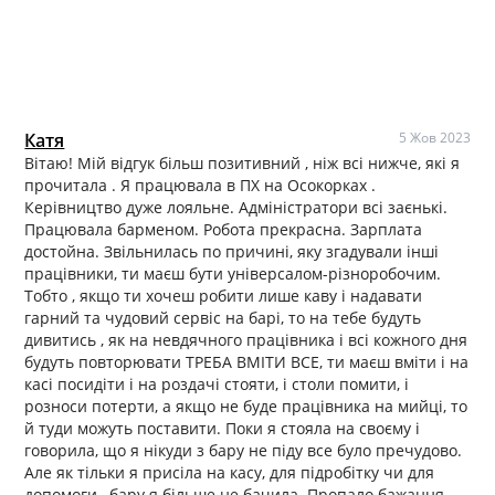
Катя
5 Жов 2023
Вітаю! Мій відгук більш позитивний , ніж всі нижче, які я
прочитала . Я працювала в ПХ на Осокорках .
Керівництво дуже лояльне. Адміністратори всі заєнькі.
Працювала барменом. Робота прекрасна. Зарплата
достойна. Звільнилась по причині, яку згадували інші
працівники, ти маєш бути універсалом-різноробочим.
Тобто , якщо ти хочеш робити лише каву і надавати
гарний та чудовий сервіс на барі, то на тебе будуть
дивитись , як на невдячного працівника і всі кожного дня
будуть повторювати ТРЕБА ВМІТИ ВСЕ, ти маєш вміти і на
касі посидіти і на роздачі стояти, і столи помити, і
розноси потерти, а якщо не буде працівника на мийці, то
й туди можуть поставити. Поки я стояла на своєму і
говорила, що я нікуди з бару не піду все було пречудово.
Але як тільки я присіла на касу, для підробітку чи для
допомоги , бару я більше не бачила. Пропало бажання