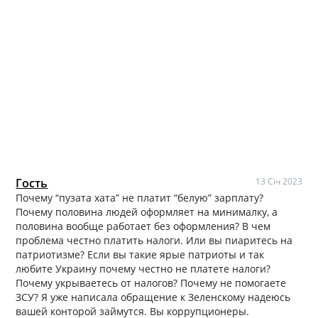
Гость
13 Січ 2023
Почему “пузата хата” не платит “белую” зарплату?
Почему половина людей оформляет на минималку, а
половина вообще работает без оформления? В чем
проблема честно платить налоги. Или вы пиаритесь на
патриотизме? Если вы такие ярые патриоты и так
любите Украину почему честно не платете налоги?
Почему укрываетесь от налогов? Почему не помогаете
ЗСУ? Я уже написала обращение к Зеленскому надеюсь
вашей конторой займутся. Вы коррупционеры.