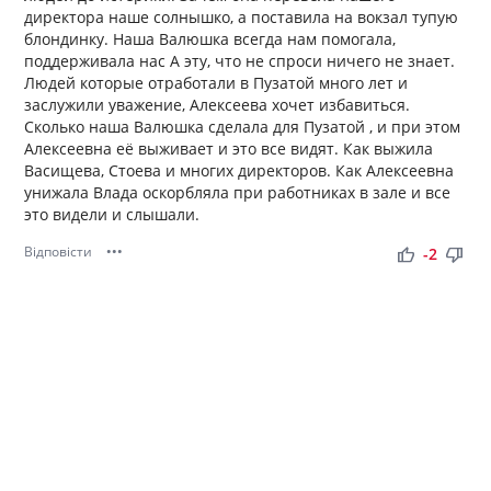
директора наше солнышко, а поставила на вокзал тупую
блондинку. Наша Валюшка всегда нам помогала,
поддерживала нас А эту, что не спроси ничего не знает.
Людей которые отработали в Пузатой много лет и
заслужили уважение, Алексеева хочет избавиться.
Сколько наша Валюшка сделала для Пузатой , и при этом
Алексеевна её выживает и это все видят. Как выжила
Васищева, Стоева и многих директоров. Как Алексеевна
унижала Влада оскорбляла при работниках в зале и все
это видели и слышали.
Відповісти
•••
thumb_up
thumb_down
-2