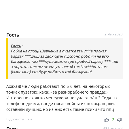
Гость
2 Чер 2023
Гость
:
Робив на площі Шевченка в пузатке там п**а полная
бардак ***шиш за двох один підсобно робочій на всю
багаделню там ***нуца можно три професії одразу ***чиш
а портить толком не хочуть нехай самі пи***ють там
[вырезано] хто буде робить в той багадельні
Ахаха))) че люди работают по 5-6 лет, на некоторых
точках пузаток)))хаха))) за разнорабочего правда)))
Интересно сколько менеджера получают з/ п ? Сидят в
телефоне днями, вроде после войны их посокращали,
оставили лучших, но из них есть такие психи что ппц
Відповісти
•••
thumb_up
thumb_down
2
30 Тра 2023