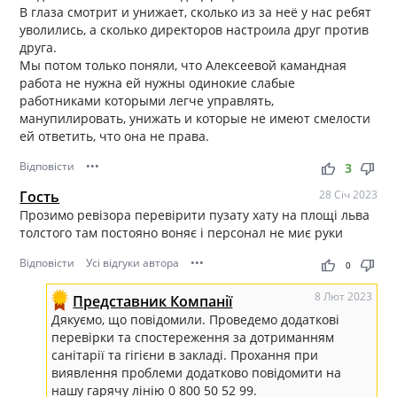
В глаза смотрит и унижает, сколько из за неё у нас ребят
уволились, а сколько директоров настроила друг против
друга.
Мы потом только поняли, что Алексеевой камандная
работа не нужна ей нужны одинокие слабые
работниками которыми легче управлять,
манупилировать, унижать и которые не имеют смелости
ей ответить, что она не права.
Відповісти
•••
thumb_up
thumb_down
3
Гость
28 Січ 2023
Прозимо ревізора перевірити пузату хату на площі льва
толстого там постояно воняє і персонал не миє руки
Відповісти
Усі відгуки автора
•••
thumb_up
thumb_down
0
8 Лют 2023
Представник Компанії
Дякуємо, що повідомили. Проведемо додаткові
перевірки та спостереження за дотриманням
санітарії та гігієни в закладі. Прохання при
виявлення проблеми додатково повідомити на
нашу гарячу лінію 0 800 50 52 99.