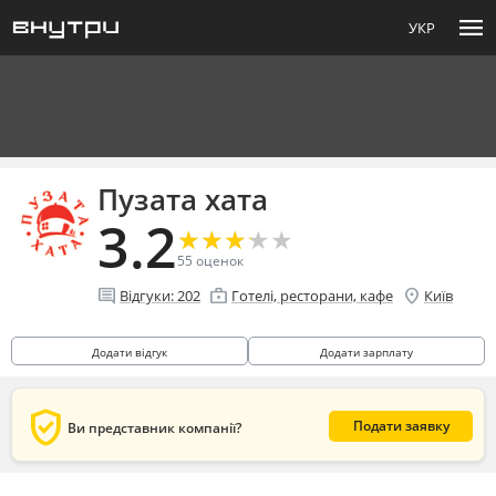
menu
УКР
Пузата хата
3.2
★
★
★
★
★
★
★
★
★
★
55
оценок
comment
enterprise
location_on
Відгуки:
202
Готелі, ресторани, кафе
Київ
Додати відгук
Додати зарплату
verified_user
Подати заявку
Ви представник компанії?