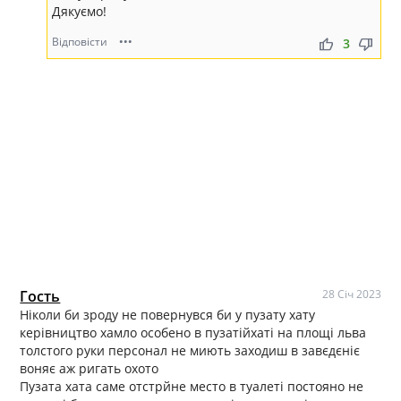
Дякуємо!
Відповісти
•••
thumb_up
thumb_down
3
Гость
28 Січ 2023
Ніколи би зроду не повернувся би у пузату хату
керівництво хамло особено в пузатійхаті на площі льва
толстого руки персонал не миють заходиш в завєдєніє
воняє аж ригать охото
Пузата хата саме отстрйне место в туалеті постояно не