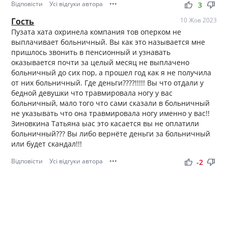
Відповісти
Усі відгуки автора
•••
thumb_up
thumb_down
3
Гость
10 Жов 2023
Пузата хата охринела компания тов оперком не
выплачивает больничный. Вы как это называется мне
пришлось звонить в пенсионный и узнавать
оказывается почти за целый месяц не выплачено
больничный до сих пор, а прошел год как я не получила
от них больничный. Где деньги????!!!!! Вы что отдали у
бедной девушки что травмировала ногу у вас
больничный, мало того что сами сказали в больничный
не указывать что она травмировала ногу именно у вас!!
Зиновкина Татьяна ыас это касается вы не оплатили
больничный??? Вы либо вернёте деньги за больничный
или будет скандал!!!
Відповісти
Усі відгуки автора
•••
thumb_up
thumb_down
-2