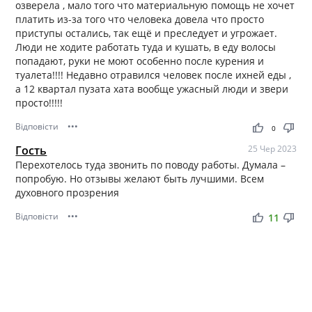
озверела , мало того что материальную помощь не хочет
платить из-за того что человека довела что просто
приступы остались, так ещё и преследует и угрожает.
Люди не ходите работать туда и кушать, в еду волосы
попадают, руки не моют особенно после курения и
туалета!!!! Недавно отравился человек после ихней еды ,
а 12 квартал пузата хата вообще ужасный люди и звери
просто!!!!!
Відповісти
•••
thumb_up
thumb_down
0
Гость
25 Чер 2023
Перехотелось туда звонить по поводу работы. Думала –
попробую. Но отзывы желают быть лучшими. Всем
духовного прозрения
Відповісти
•••
thumb_up
thumb_down
11