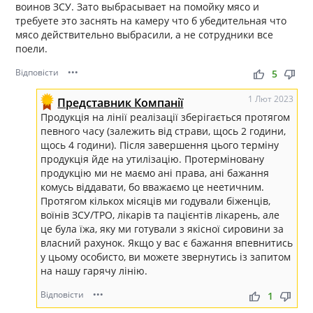
воинов ЗСУ. Зато выбрасывает на помойку мясо и
требуете это заснять на камеру что б убедительная что
мясо действительно выбрасили, а не сотрудники все
поели.
Відповісти
•••
thumb_up
thumb_down
5
1 Лют 2023
Представник Компанії
Продукція на лінії реалізації зберігається протягом
певного часу (залежить від страви, щось 2 години,
щось 4 години). Після завершення цього терміну
продукція йде на утилізацію. Протерміновану
продукцію ми не маємо ані права, ані бажання
комусь віддавати, бо вважаємо це неетичним.
Протягом кількох місяців ми годували біженців,
воїнів ЗСУ/ТРО, лікарів та пацієнтів лікарень, але
це була їжа, яку ми готували з якісної сировини за
власний рахунок. Якщо у вас є бажання впевнитись
у цьому особисто, ви можете звернутись із запитом
на нашу гарячу лінію.
Відповісти
•••
thumb_up
thumb_down
1