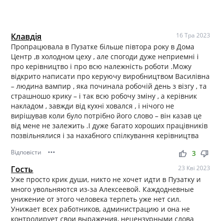
Клавдія
16 Тра 2023
Пропрацювала в Пузатке більше півтора року в Дома
Центр ,в холодном цеху , але спогоди дуже неприемні і
про керівництво і про всю належність роботи .Можу
відкрито написати про керуючу виробництвом Василівна
– людина вампир , яка починала робочій день з візгу , та
страшношо крику – і так всю робочу зміну , а керівник
накладом , завжди від кухні ховался , і нічого не
вирішував коли було потрібно його слово – він казав це
від мене не залежить .І дуже багато хороших працівників
позвільнялися і за нахабного спілкування керівництва
Відповісти
•••
thumb_up
thumb_down
3
Гость
23 Кві 2023
Уже просто крик души, никто не хочет идти в Пузатку и
много увольняются из-за Алексеевой. Каждодневные
унижение от этого человека терпеть уже нет сил.
Унижает всех работников, администрацию и она не
контролирует свои выражения, нецензурными слова