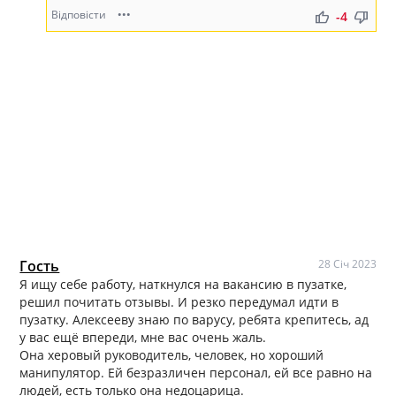
Відповісти
•••
thumb_up
thumb_down
-4
Гость
28 Січ 2023
Я ищу себе работу, наткнулся на вакансию в пузатке,
решил почитать отзывы. И резко передумал идти в
пузатку. Алексееву знаю по варусу, ребята крепитесь, ад
у вас ещё впереди, мне вас очень жаль.
Она херовый руководитель, человек, но хороший
манипулятор. Ей безразличен персонал, ей все равно на
людей, есть только она недоцарица.