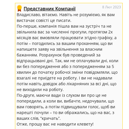
8 Лют 2023
Представник Компанії
Владиславо, вітаємо. Навіть не розуміємо, як вам
вистачає совісті це писати.
По-перше, компанія пішла вам на зустріч та не
звільнила вас за численні прогули, протягом 2х
місяців вас вмовляли працювати згідно графіку, а
потім – погодились за вашим проханням, що ви
напишете заяву на звільнення за власним
бажанням. Розрахунок був проведений за
відпрацьовані дні. Так, ми не оплачували дні, коли
ви без попередження або з попередженням за 5
хвилин до початку робочої зміни повідомляли, що
взагалі не приїдете на роботу. І ви не надавали
потім навіть довідок або лікарняних за всі дні, що
не виходили на роботу.
По-друге, маючи вади із слухом ви про це не
попередили, а коли ви, вибачте, недочували, що
вам говорять, а потім підвищували голос, щоб ви
нарешті почули – то ви ображались, що на вас, з
ваших слів, “кричать”.
Отже, прошу вас не наводити клевету!