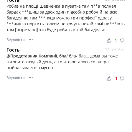
Гость
Робив на площі Шевченка в пузатке там п**а полная
бардак ***шиш за двох один підсобно робочій на всю
багаделню там ***нуца можно три професії одразу
***чиш а портить толком не хочуть нехай самі пи***ють
там [вырезано] хто буде робить в той багадельні
Відповісти
•••
thumb_up
thumb_down
1
Гость
17 Тра 2023
@Представник Компанії
, бла/ бла- бла… дома вы тоже
готовите каждый день, а то что осталось со вчера,
выбрасываете в мусор
Відповісти
•••
thumb_up
thumb_down
-1