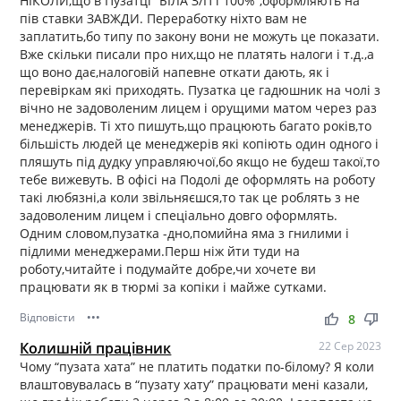
НІКОЛИ,що в Пузатці “БІЛА З/П і 100%”,оформляють на
пів ставки ЗАВЖДИ. Переработку ніхто вам не
заплатить,бо типу по закону вони не можуть це показати.
Вже скільки писали про них,що не платять налоги і т.д.,а
що воно дає,налоговій напевне откати дають, як і
перевіркам які приходять. Пузатка це гадюшник на чолі з
вічно не задоволеним лицем і орущими матом через раз
менеджерів. Ті хто пишуть,що працюють багато років,то
більшість людей це менеджерів які копіють один одного і
пляшуть під дудку управляючої,бо якщо не будеш такої,то
тебе вижевуть. В офісі на Подолі де оформлять на роботу
такі любязні,а коли звільняєшся,то так це роблять з не
задоволеним лицем і спеціально довго оформлять.
Одним словом,пузатка -дно,помийна яма з гнилими і
підлими менеджерами.Перш ніж йти туди на
роботу,читайте і подумайте добре,чи хочете ви
працювати як в тюрмі за копіки і майже сутками.
Відповісти
•••
thumb_up
thumb_down
8
Колишній працівник
22 Сер 2023
Чому “пузата хата” не платить податки по-білому? Я коли
влаштовувалась в “пузату хату” працювати мені казали,