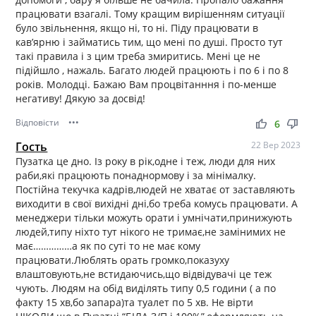
працювати взагалі. Тому кращим вирішенням ситуації
було звільнення, якщо ні, то ні. Піду працювати в
кав’ярню і займатись тим, що мені по душі. Просто тут
такі правила і з цим треба змиритись. Мені це не
підійшло , нажаль. Багато людей працюють і по 6 і по 8
років. Молодці. Бажаю Вам процвітанння і по-менше
негативу! Дякую за досвід!
Відповісти
•••
thumb_up
thumb_down
6
Гость
22 Вер 2023
Пузатка це дно. Із року в рік,одне і теж, люди для них
раби,які працюють понаднормову і за мінімалку.
Постійна текучка кадрів,людей не хватає от заставляють
виходити в свої вихідні дні,бо треба комусь працювати. А
менеджери тільки можуть орати і умнічати,принижують
людей,типу ніхто тут нікого не тримає,не замінимих не
має……………а як по суті то не має кому
працювати.Люблять орать громко,показуху
влаштовують,не встидаючись,що відвідувачі це теж
чують. Людям на обід виділять типу 0,5 години ( а по
факту 15 хв,бо запара)та туалет по 5 хв. Не вірти