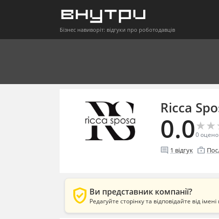
Бізнес навиворіт: відгуки про роботодавців
Ricca Spo
0.0
★
★
★
★
0
оцено
comment
enterprise
1
відгук
Пос
verified_user
Ви представник компанії?
Редагуйте сторінку та відповідайте від імені 