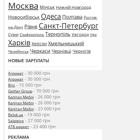
Москва
Мінськ
Нижній Новгород
Одеса
Полтава
Новосибірськ
Ростов-
Санкт-Петербург
Рівне
на-Дону
Тернопіль
Суми
Ужгород
Сімферополь
Уфа
Харків
Хмельницький
Херсон
Черкаси
Чернівці
Чернігів
Челябінськ
НОВЫЕ ЗАРПЛАТЫ
- 30 000 грн
Агромат
- 30 000 грн
Агромат
- 15 000 грн
Briz
- 70 000 грн
Gether Group
- 26 000 грн
Капітал Меблі
- 26 000 грн
Капітал Меблі
- 23 000 грн
Капітал Меблі
- 19 000 грн
Belok.ua
- 27 000 грн
Salateira
- 23 400 грн
АТБ маркет
РЕКЛАМА