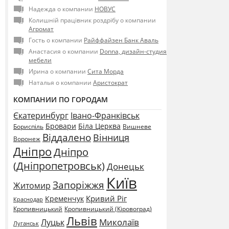
Надежда о компании
НОВУС
Колишній працівник роздрібу о компании
Агромат
Гость о компании
Райффайзен Банк Аваль
Анастасия о компании
Donna, дизайн-студия
мебели
Ирина о компании
Сита Морда
Наталья о компании
Аристократ
КОМПАНИИ ПО ГОРОДАМ
Єкатеринбург
Івано-Франківськ
Бровари
Біла Церква
Бориспіль
Вишневе
Віддалено
Вінниця
Воронеж
Дніпро
Дніпро
(Дніпропетровськ)
Донецьк
Київ
Запоріжжя
Житомир
Кривий Ріг
Кременчук
Краснодар
Кропивницький
Кропивницький (Кіровоград)
Львів
Миколаїв
Луцьк
Луганськ