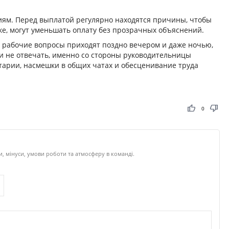
иям. Перед выплатой регулярно находятся причины, чтобы
тке, могут уменьшать оплату без прозрачных объяснений.
 рабочие вопросы приходят поздно вечером и даже ночью,
ли не отвечать, именно со стороны руководительницы
арии, насмешки в общих чатах и обесценивание труда
thumb_up
thumb_down
0
и, мінуси, умови роботи та атмосферу в команді.