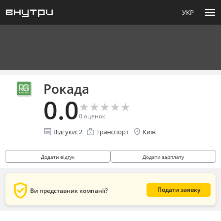
menu
УКР
Рокада
0.0
★
★
★
★
★
★
★
★
★
★
0
оценок
comment
enterprise
location_on
Відгуки:
2
Транспорт
Київ
Додати відгук
Додати зарплату
verified_user
Подати заявку
Ви представник компанії?