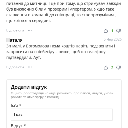
питання до митниці. І це при тому, що отримувач завжди
був виключно білим прозорим імпортером. Якщо таке
ставлення в компанії до співпраці, то стає зрозумілим ,
що коїться в середині.
Відповісти
•••
thumb_up
thumb_down
1
Наталя
5 Чер 2026
Зп малі, у Богомолова нема коштів навіть подзвонити і
запросити на співбесіду – пише, щоб по телефону
підтвердили. Аут.
Відповісти
•••
thumb_up
thumb_down
2
Додати відгук
Оцініть роботодавця Рокада: розкажіть про плюси, мінуси, умови
роботи та атмосферу в команді.
Ім'я *
Відгук *