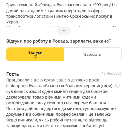
Група компаній «Рокада» була заснована в 1993 році і в
даний час є одним з кращих операторів в сфері
транспортної логістики і митно-брокерських послуг в
Україні.
Ми займаємося організацією проектів різних масштабів.
˅
Головна мета групи компаній «Рокада» — надати якісний
сервіс відповідно до вимог клієнта.
Відгуки про роботу в Рокада, зарплати, вакансії
Величезний досвід роботи з будь-якою категорією
вантажів в будь-якої точки України, мобільність і
Відгуки
Зарплати
безсумнівна компетентність наших співробітників — є
(2)
основними перевагами групи компаній «Рокада».
Гость
10 Чер 2026
Працювали з цією організацією декілька років
(співпраця була нав’язана глобальним керівництвом). Це
був якийсь жах. В одній кімнаті сидячі два брокери
декларували товар різними митними кодами
розповідаючи, що у кожного своє окреме бачення.
Постійно дрібно подертися до митних супроводжуючих
документів з обличчями професіоналів – це залюбки.
Якщо виникали, якісь робочі питання, то відповідь
завжди одна, а ми нічого не можемо зробити , усі