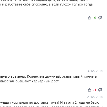
 и работаете себе спокойно, а если плохо- только тогда
thumb_up
thumb_down
4
30 Кві 2014
авнего времени. Коллектив дружный, отзывчивый, коллеги
 высокая, обещают карьерный рост.
thumb_up
thumb_down
-1
29 Кві 2014
лучшая компания по доставке груза! И за эти 2 года не было