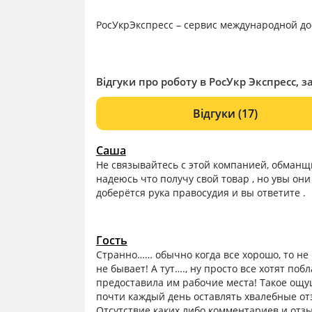
РосУкрЭкспресс – сервис международной дос
Відгуки про роботу в РосУкр Экспресс, з
Відгуки
(17)
Саша
Не связывайтесь с этой компанией, обманщи
надеюсь что получу свой товар , но увы они
доберётся рука правосудия и вы ответите .
Гость
Странно…… обычно когда все хорошо, то не 
не бывает! А тут…., ну просто все хотят по
предоставила им рабочие места! Такое ощу
почти каждый день оставлять хвалебные отз
Отсутствие каких либо комментариев и отзы