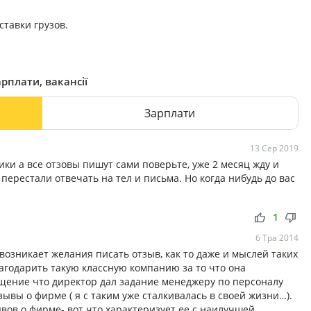
тавки грузов.
арплати, вакансії
Зарплати
13 Сер 2019
ки а все отзовы пишут сами поверьте, уже 2 месяц жду и
 перестали отвечать на тел и письма. Но когда нибудь до вас
thumb_up
thumb_down
1
6 Тра 2014
возникает желания писать отзыв, как то даже и мыслей таких
благодарить такую классную компанию за то что она
щение что директор дал задание менеджеру по персоналу
ывы о фирме ( я с таким уже сталкивалась в своей жизни…).
вов о фирме- вот что характеризует ее с наилучшей