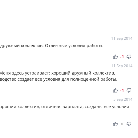
11 Бер 2014
 дружный коллектив. Отличные условия работы.
thumb_up
thumb_down
-1
11 Бер 2014
 Меня здесь устраивает: хороший дружный коллектив,
оводство создает все условия для полноценной работы.
thumb_up
thumb_down
-1
5 Бер 2014
Хороший коллектив, отличная зарплата, созданы все условия
thumb_up
thumb_down
0