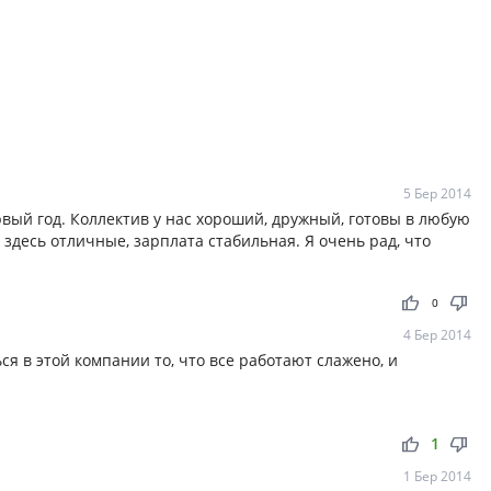
5 Бер 2014
вый год. Коллектив у нас хороший, дружный, готовы в любую
здесь отличные, зарплата стабильная. Я очень рад, что
thumb_up
thumb_down
0
4 Бер 2014
ся в этой компании то, что все работают слажено, и
!
thumb_up
thumb_down
1
1 Бер 2014