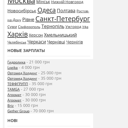
Москва
Мінськ
Нижній Новгород
Одеса
Полтава
Новосибірськ
Ростов-
Санкт-Петербург
Рівне
на-Дону
Тернопіль
Суми
Ужгород
Сімферополь
Уфа
Харків
Хмельницький
Херсон
Черкаси
Чернівці
Чернігів
Челябінськ
НОВЫЕ ЗАРПЛАТЫ
- 21 000 грн
Гидролика
- 4 000 грн
Logika
- 25 000 грн
Ортомед Холдинг
- 35 000 грн
Ортомед Холдинг
- 35 000 грн
ТЕФФГРУПП
- 27 000 грн
TAMGA
- 30 000 грн
Агромат
- 30 000 грн
Агромат
- 15 000 грн
Briz
- 70 000 грн
Gether Group
НОВІ