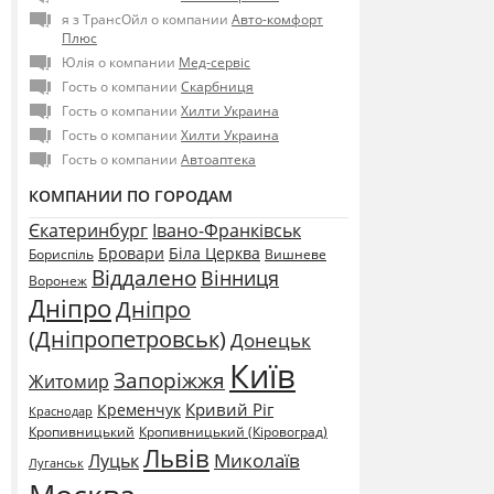
я з ТрансОйл о компании
Авто-комфорт
Плюс
Юлія о компании
Мед-сервіс
Гость о компании
Скарбниця
Гость о компании
Хилти Украина
Гость о компании
Хилти Украина
Гость о компании
Автоаптека
КОМПАНИИ ПО ГОРОДАМ
Єкатеринбург
Івано-Франківськ
Бровари
Біла Церква
Бориспіль
Вишневе
Віддалено
Вінниця
Воронеж
Дніпро
Дніпро
(Дніпропетровськ)
Донецьк
Київ
Запоріжжя
Житомир
Кривий Ріг
Кременчук
Краснодар
Кропивницький
Кропивницький (Кіровоград)
Львів
Миколаїв
Луцьк
Луганськ