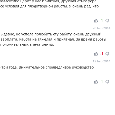
коллективе царит у нас приятная, дружная атмосфера.
все условия для плодотворной работы. Я очень рад, что
thumb_up
thumb_down
1
20 Бер 2014
ь давно, но успела полюбить єту работу, очень дружный
 зарплата. Работа не тяжелая и приятная. За время работы
ь положительных впечатлений.
thumb_up
thumb_down
-1
12 Бер 2014
– три года. Внимательное справедливое руководство,
thumb_up
thumb_down
1