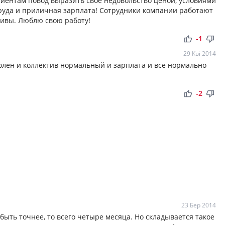
лиентам повод выразить своё недовольство ценой, условиями
руда и приличная зарплата! Сотрудники компании работают
чивы. Люблю свою работу!
thumb_up
thumb_down
-1
29 Кві 2014
олен и коллектив нормальный и зарплата и все нормально
thumb_up
thumb_down
-2
23 Бер 2014
быть точнее, то всего четыре месяца. Но складывается такое