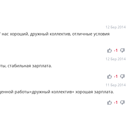
12 Бер 2014
У нас хороший, дружный коллектив, отличные условия
thumb_up
thumb_down
-1
12 Бер 2014
ты, стабильная зарплата.
thumb_up
thumb_down
-1
11 Бер 2014
оценной работы+дружный коллектив+ хорошая зарплата.
thumb_up
thumb_down
-1