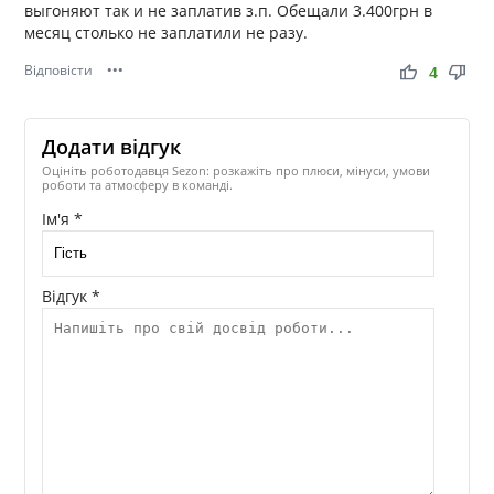
выгоняют так и не заплатив з.п. Обещали 3.400грн в
месяц столько не заплатили не разу.
Відповісти
•••
thumb_up
thumb_down
4
Додати відгук
Оцініть роботодавця Sezon: розкажіть про плюси, мінуси, умови
роботи та атмосферу в команді.
Ім'я *
Відгук *