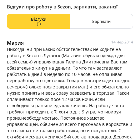
Відгуки про роботу в Sezon, зарплати, вакансії
Відгуки
Зарплати
(1)
Мария
14 Чер 2014
Никогда, ни при каких обстоятельствах не ходите на
работу в Sezon г.Луганск (Магазин обувь и одежда для
всей семьи) управляющая Галина Дмитриевна.Вас там
обязательно кинут на деньги. То что там заставляют
работать 6 дней в неделю по 10 часов, не оплачивая
переработку это цветочки. Товар в маг.приходит поздно
вечером(только после закрытия маг.) и его обязательно
нужно принять и весь сразу развесить в торг.зал. Такси
оплачивают только посе 12 часов ночи, если
освободился раньше едь как хочешь. На работу часто
требуют приходить к 7, хотя р.д. с 9 утра, мотивируя
произ.необходимостью. Постоянное хамство
управляющей, обвинения всего персонала в воровстве и
это слышат не только работники, но и покупатели. С
октября месяца сменился 5-й состав продавцов. Девочек