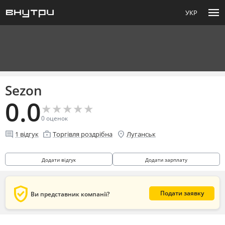
menu
УКР
Sezon
0.0
★
★
★
★
★
★
★
★
★
★
0
оценок
comment
enterprise
location_on
1
відгук
Торгівля роздрібна
Луганськ
Додати відгук
Додати зарплату
verified_user
Подати заявку
Ви представник компанії?