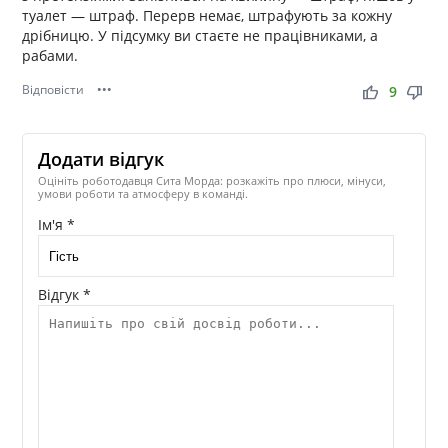
туалет — штраф. Перерв немає, штрафують за кожну
дрібницю. У підсумку ви стаєте не працівниками, а
рабами.
Відповісти
•••
thumb_up
thumb_down
9
Додати відгук
Оцініть роботодавця Сита Морда: розкажіть про плюси, мінуси,
умови роботи та атмосферу в команді.
Ім'я *
Відгук *