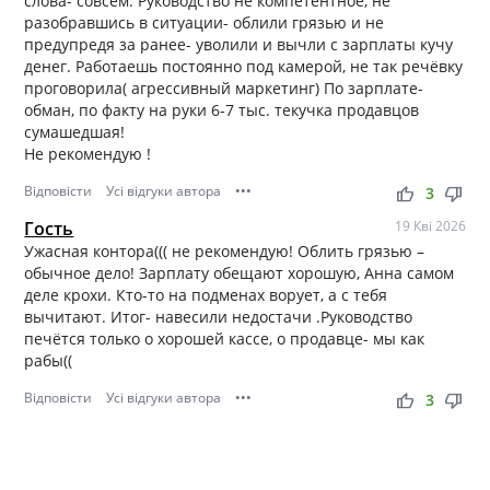
слова- совсем. Руководство не компетентное, не
разобравшись в ситуации- облили грязью и не
предупредя за ранее- уволили и вычли с зарплаты кучу
денег. Работаешь постоянно под камерой, не так речёвку
проговорила( агрессивный маркетинг) По зарплате-
обман, по факту на руки 6-7 тыс. текучка продавцов
сумашедшая!
Не рекомендую !
Відповісти
Усі відгуки автора
•••
thumb_up
thumb_down
3
Гость
19 Кві 2026
Ужасная контора((( не рекомендую! Облить грязью –
обычное дело! Зарплату обещают хорошую, Анна самом
деле крохи. Кто-то на подменах ворует, а с тебя
вычитают. Итог- навесили недостачи .Руководство
печётся только о хорошей кассе, о продавце- мы как
рабы((
Відповісти
Усі відгуки автора
•••
thumb_up
thumb_down
3