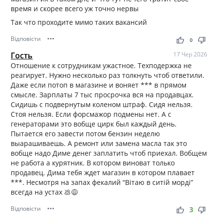
время и скорее всего уж точно нервы
Так что проходите мимо таких вакансий
Відповісти
•••
thumb_up
thumb_down
0
Гость
17 Чер 2026
Отношение к сотрудникам ужастное. Техподержка не
реагирует. Нужно несколько раз толкнуть чтоб ответили.
Даже если потоп в магазине и воняет *** в прямом
смысле. Зарплаты 7 тыс просрочка вся на продавцах.
Сидишь с подвернутым коленом штраф. Сидя нельзя.
Стоя нельзя. Если форсмажор подмены нет. А с
генераторами это вобще цирк был каждый день.
Пытается его завести потом бензин неделю
выарашиваешь. А ремонт или замена масла так это
вобще надо Диме денег заплатить чтоб приехал. Вобщем
не работа а курятник. В котором виноват только
продавец. Дима тебя ждет магазин в котором плавает
***. Несмотря на запах фекалий “Вітаю в ситій морді”
всегда на устах 💩😅
Відповісти
•••
thumb_up
thumb_down
3