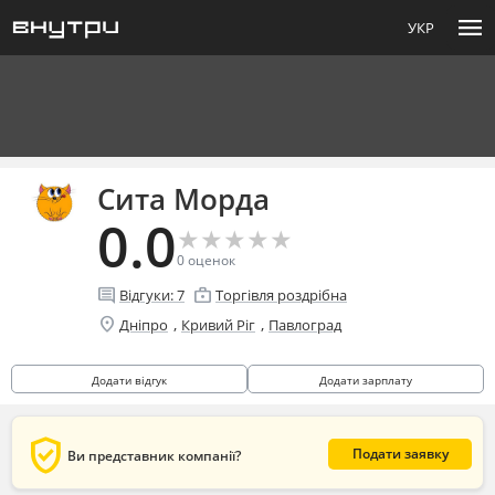
menu
УКР
Сита Морда
0.0
★
★
★
★
★
★
★
★
★
★
0
оценок
comment
enterprise
Відгуки:
7
Торгівля роздрібна
location_on
,
,
Дніпро
Кривий Ріг
Павлоград
Додати відгук
Додати зарплату
verified_user
Подати заявку
Ви представник компанії?