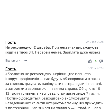
Гость
24 Лют 2026
Не рекомендую. Є штрафи. При нестачах вираховують
кошти з твоєї ЗП. Перерви немає. Зарплата дуже низька
Відповісти
•••
thumb_up
thumb_down
4
Гость
5 Жов 2024
Абсолютно не рекомендую. Керівництво повністю
ігнорує працівників — вас будуть обговорювати в чатах
за спиною, цькувати, навішувати несправедливі нестачі,
а затримки з зарплатою — звична справа. Обіцяють 10-
13 тисяч гривень, а насправді отримаєте лише 7 тисяч.
Постійно доводиться безкоштовно вислуховувати
незадоволених клієнтів інтернет-магазину, які приходять
з претензіями. Запізнився на хвилину — штраф, пішов у