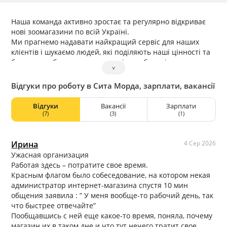
Наша команда активно зростає та регулярно відкриває
нові зоомагазини по всій Україні.
Ми прагнемо надавати найкращий сервіс для наших
клієнтів і шукаємо людей, які поділяють наші цінності та
бажають робити життя домашніх улюбленців кращим.
˅
Ми цінуємо у своїх колегах працьовитість,
професіоналізм, бажання розвиватися в професії.
Відгуки про роботу в Сита Морда, зарплати, вакансії
Відгуки
Вакансії
Зарплати
(7)
(3)
(1)
Ирина
4 Сер 2026
Ужасная организация
Работая здесь – потратите свое время.
Красным флагом было собеседование, на котором некая
администратор интернет-магазина спустя 10 мин
общения заявила : ” У меня вообще-то рабочий день, так
что быстрее отвечайте”
Пообщавшись с ней еще какое-то время, поняла, почему
магазин их в таком дне и что тут нечего тратит свое