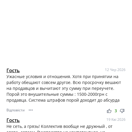
Гость
12 Чер 2026
Ужасные условия и отношения. Хотя при принятии на
работу обещают совсем другое. Всю просрочку вешают
на продавцов и вычитают эту сумму при переучете.
Порой это внушительные суммы : 1500-2000грн с
продавца. Система штрафов порой доходит до абсурда
Відповісти
•••
thumb_up
thumb_down
3
Гость
19 Кві 2026
Не сеть, а грязь! Коллектив вообще не дружный , от