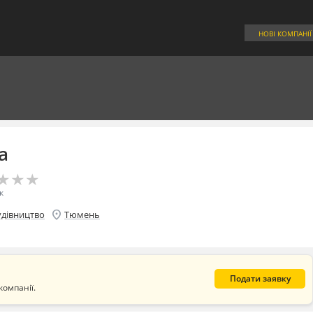
НОВІ КОМПАНІЇ
а
★
★
★
★
★
★
к
location_on
удівництво
Тюмень
Подати заявку
компанії.