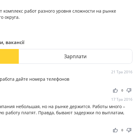
 комплекс работ разного уровня сложности на рынке
о округа.
и, вакансії
Зарплати
21 Тра 2016
работа дайте номера телефонов
thumb_up
thumb_down
0
17 Тра 2016
мпания небольшая, но на рынке держится. Работы много –
ую работу платят. Правда, бывают задержки по выплатам,
thumb_up
thumb_down
0