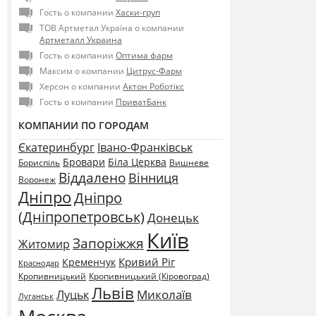
Гость о компании
Хаски-груп
ТОВ Артметал Україна о компании
Артметалл Украина
Гость о компании
Оптима фарм
Максим о компании
Цитрус-Фарм
Херсон о компании
Актон Роботікс
Гость о компании
ПриватБанк
КОМПАНИИ ПО ГОРОДАМ
Єкатеринбург
Івано-Франківськ
Бровари
Біла Церква
Бориспіль
Вишневе
Віддалено
Вінниця
Воронеж
Дніпро
Дніпро
(Дніпропетровськ)
Донецьк
Київ
Запоріжжя
Житомир
Кривий Ріг
Кременчук
Краснодар
Кропивницький
Кропивницький (Кіровоград)
Львів
Миколаїв
Луцьк
Луганськ