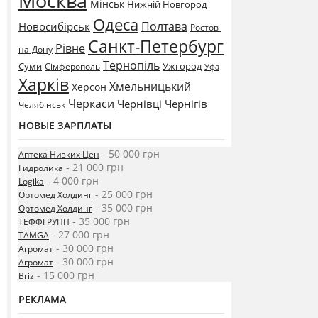
Москва
Мінськ
Нижній Новгород
Одеса
Полтава
Новосибірськ
Ростов-
Санкт-Петербург
Рівне
на-Дону
Тернопіль
Суми
Ужгород
Сімферополь
Уфа
Харків
Хмельницький
Херсон
Черкаси
Чернівці
Чернігів
Челябінськ
НОВЫЕ ЗАРПЛАТЫ
- 50 000 грн
Аптека Низких Цен
- 21 000 грн
Гидролика
- 4 000 грн
Logika
- 25 000 грн
Ортомед Холдинг
- 35 000 грн
Ортомед Холдинг
- 35 000 грн
ТЕФФГРУПП
- 27 000 грн
TAMGA
- 30 000 грн
Агромат
- 30 000 грн
Агромат
- 15 000 грн
Briz
РЕКЛАМА