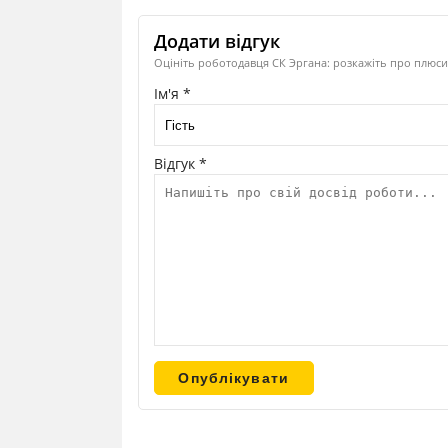
Додати відгук
Оцініть роботодавця СК Эргана: розкажіть про плюси,
Ім'я *
Відгук *