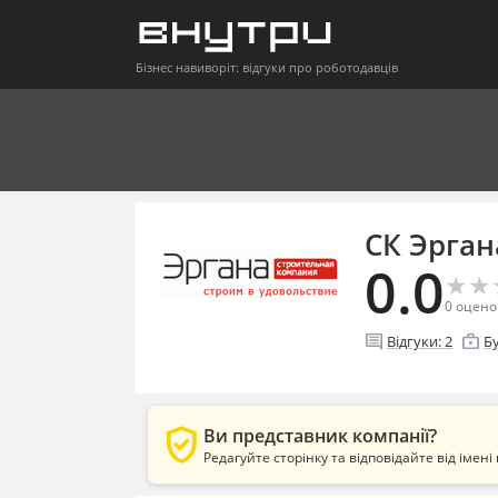
Бізнес навиворіт: відгуки про роботодавців
СК Эрган
0.0
★
★
★
★
0
оцено
comment
enterprise
Відгуки:
2
Б
verified_user
Ви представник компанії?
Редагуйте сторінку та відповідайте від імені 