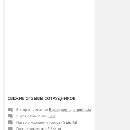
СВЕЖИЕ ОТЗЫВЫ СОТРУДНИКОВ
Віктор о компании
Відродження, агрофірма
Януся о компании
EVA
Назар о компании
Торговий Дім АВ
Гость о компании
Зібрано