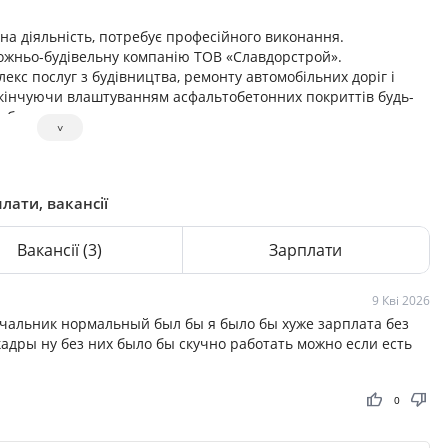
вана діяльність, потребує професійного виконання.
рожньо-будівельну компанію ТОВ «Славдорстрой».
кс послуг з будівництва, ремонту автомобільних доріг і
акінчуючи влаштуванням асфальтобетонних покриттів будь-
роботами.
˅
позицій на українському ринку в ролі відповідального і
доволення потреб і очікувань наших клієнтів.
лати, вакансії
Вакансії
(3)
Зарплати
9 Кві 2026
чальник нормальный был бы я было бы хуже зарплата без
адры ну без них было бы скучно работать можно если есть
thumb_up
thumb_down
0