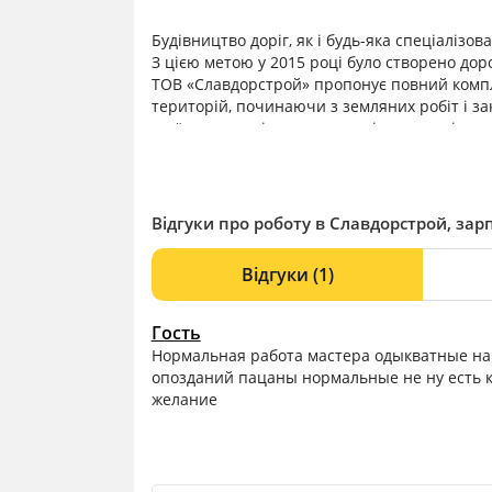
Будівництво доріг, як і будь-яка спеціалізо
З цією метою у 2015 році було створено до
ТОВ «Славдорстрой» пропонує повний компле
територій, починаючи з земляних робіт і з
якої складності, включно з усіма супутніми 
Основною метою компанії є зміцнення своїх 
надійного партнера, а також максимальне за
Відгуки про роботу в Славдорстрой, зарп
Відгуки
(1)
Гость
Нормальная работа мастера одыкватные на
опозданий пацаны нормальные не ну есть к
желание