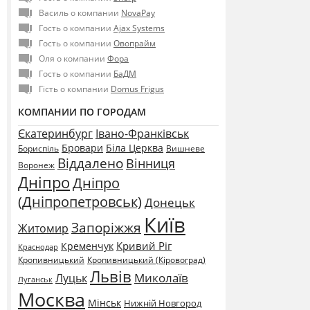
Василь о компании
NovaPay
Гость о компании
Ajax Systems
Гость о компании
Овопрайм
Оля о компании
Фора
Гость о компании
БаДМ
Гість о компании
Domus Frigus
КОМПАНИИ ПО ГОРОДАМ
Єкатеринбург
Івано-Франківськ
Бровари
Біла Церква
Бориспіль
Вишневе
Віддалено
Вінниця
Воронеж
Дніпро
Дніпро
(Дніпропетровськ)
Донецьк
Київ
Запоріжжя
Житомир
Кривий Ріг
Кременчук
Краснодар
Кропивницький
Кропивницький (Кіровоград)
Львів
Миколаїв
Луцьк
Луганськ
Москва
Мінськ
Нижній Новгород