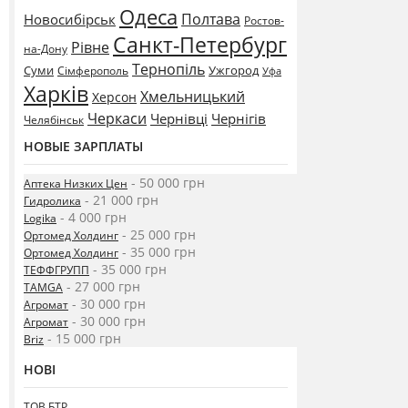
Одеса
Полтава
Новосибірськ
Ростов-
Санкт-Петербург
Рівне
на-Дону
Тернопіль
Суми
Ужгород
Сімферополь
Уфа
Харків
Хмельницький
Херсон
Черкаси
Чернівці
Чернігів
Челябінськ
НОВЫЕ ЗАРПЛАТЫ
- 50 000 грн
Аптека Низких Цен
- 21 000 грн
Гидролика
- 4 000 грн
Logika
- 25 000 грн
Ортомед Холдинг
- 35 000 грн
Ортомед Холдинг
- 35 000 грн
ТЕФФГРУПП
- 27 000 грн
TAMGA
- 30 000 грн
Агромат
- 30 000 грн
Агромат
- 15 000 грн
Briz
НОВІ
ТОВ БТР