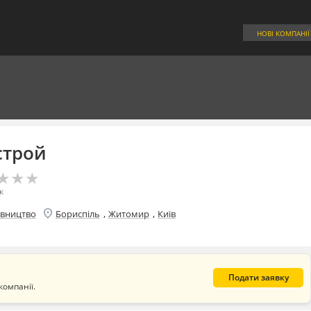
НОВІ КОМПАНІЇ
строй
★
★
★
★
★
★
к
location_on
,
,
івництво
Бориспіль
Житомир
Київ
Подати заявку
компанії.