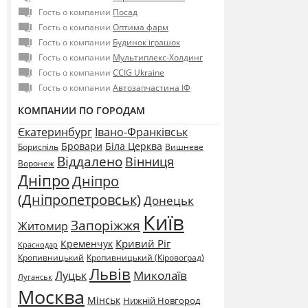
Гость о компании
Посад
Гость о компании
Оптима фарм
Гость о компании
Будинок іграшок
Гость о компании
Мультиплекс-Холдинг
Гость о компании
CCIG Ukraine
Гость о компании
Автозапчастина ІФ
КОМПАНИИ ПО ГОРОДАМ
Єкатеринбург
Івано-Франківськ
Бровари
Біла Церква
Бориспіль
Вишневе
Віддалено
Вінниця
Воронеж
Дніпро
Дніпро
(Дніпропетровськ)
Донецьк
Київ
Запоріжжя
Житомир
Кривий Ріг
Кременчук
Краснодар
Кропивницький
Кропивницький (Кіровоград)
Львів
Миколаїв
Луцьк
Луганськ
Москва
Мінськ
Нижній Новгород