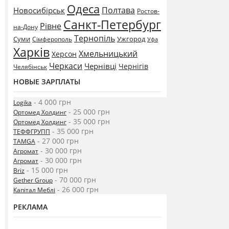
Одеса
Полтава
Новосибірськ
Ростов-
Санкт-Петербург
Рівне
на-Дону
Тернопіль
Суми
Ужгород
Сімферополь
Уфа
Харків
Хмельницький
Херсон
Черкаси
Чернівці
Чернігів
Челябінськ
НОВЫЕ ЗАРПЛАТЫ
- 4 000 грн
Logika
- 25 000 грн
Ортомед Холдинг
- 35 000 грн
Ортомед Холдинг
- 35 000 грн
ТЕФФГРУПП
- 27 000 грн
TAMGA
- 30 000 грн
Агромат
- 30 000 грн
Агромат
- 15 000 грн
Briz
- 70 000 грн
Gether Group
- 26 000 грн
Капітал Меблі
РЕКЛАМА