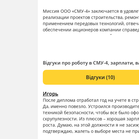
Миссия ООО «СМУ-4» заключается в удовле
реализации проектов строительства, ремон
применением передовых технологий, отвеч
обеспечении акционеров компании справед
акционеров развивать крупный, конкурент
нефтегазового строительства, приносящий 
Відгуки про роботу в СМУ-4, зарплати, в
Відгуки
(10)
Игорь
После диплома отработал год на учете в ст
Да, именно повезло. Устроился производит
техникой безопасности, чтобы все было оф
скрупулезности. Из плюсов – хорошая зарп
роста. Думаю, на этой должности я не засиж
подтверждаю, жалеть о выборе места не пр