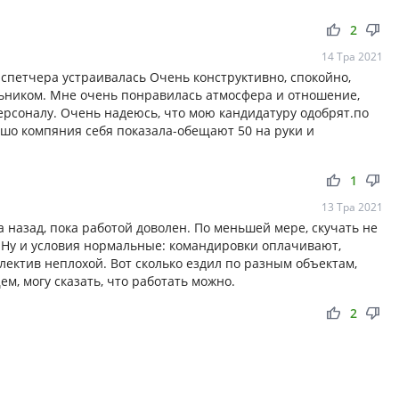
thumb_up
thumb_down
2
14 Тра 2021
испетчера устраивалась Очень конструктивно, спокойно,
ьником. Мне очень понравилась атмосфера и отношение,
ерсоналу. Очень надеюсь, что мою кандидатуру одобрят.по
шо компяния себя показала-обещают 50 на руки и
thumb_up
thumb_down
1
13 Тра 2021
 назад, пока работой доволен. По меньшей мере, скучать не
. Ну и условия нормальные: командировки оплачивают,
лектив неплохой. Вот сколько ездил по разным объектам,
м, могу сказать, что работать можно.
thumb_up
thumb_down
2