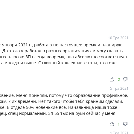
10 Тра 2021
с января 2021 г., работаю по настоящее время и планирую
До этого я работал в разных организациях и могу сказать,
ных плюсов: ЗП всегда вовремя, она абсолютно соответствует
 а иногда и выше. Отличный коллектив кстати, это тоже
thumb_up
thumb_down
2
5 Тра 2021
овение. Меня приняли, потому что образование профильное.
кам, к их времени. Нет такого чтобы тебя крайним сделали.
тоже. В отделе 50% новенькие все. Начальница наша тоже
дец, спец нормальный. Зп 55 тыс на руки сейчас у меня.
thumb_up
thumb_down
1
1 Тра 2021