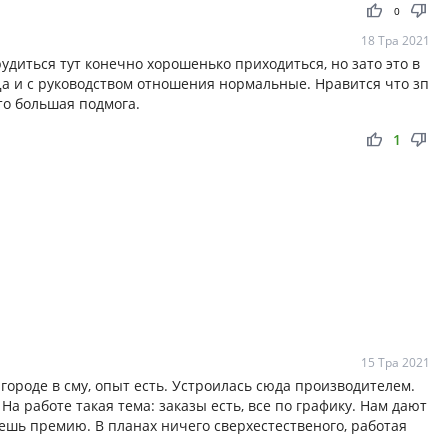
thumb_up
thumb_down
0
18 Тра 2021
удиться тут конечно хорошенько приходиться, но зато это в
а и с руководством отношения нормальные. Нравится что зп
то большая подмога.
thumb_up
thumb_down
1
15 Тра 2021
 городе в сму, опыт есть. Устроилась сюда производителем.
а работе такая тема: заказы есть, все по графику. Нам дают
ешь премию. В планах ничего сверхестественого, работая