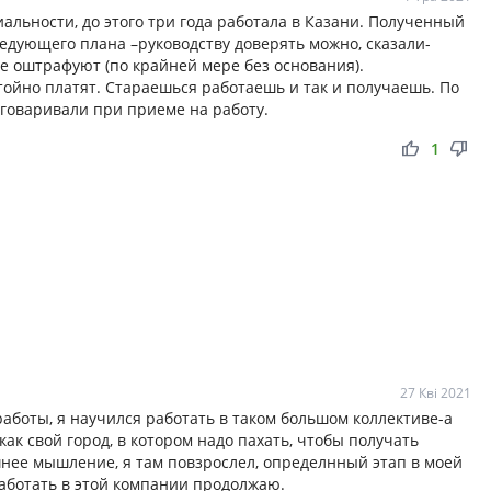
альности, до этого три года работала в Казани. Полученный
едующего плана –руководству доверять можно, сказали-
 не оштрафуют (по крайней мере без основания).
стойно платят. Стараешься работаешь и так и получаешь. По
бговаривали при приеме на работу.
thumb_up
thumb_down
1
27 Кві 2021
аботы, я научился работать в таком большом коллективе-а
ь,как свой город, в котором надо пахать, чтобы получать
шнее мышление, я там повзрослел, определнный этап в моей
работать в этой компании продолжаю.