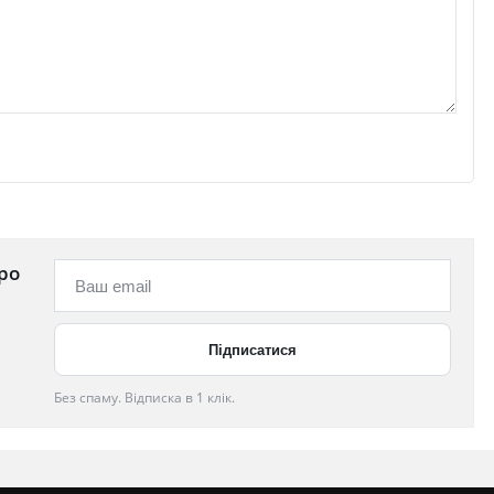
ро
Без спаму. Відписка в 1 клік.