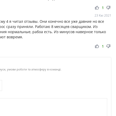
thumb_up
thumb_down
1
23 Кві 2021
сму 4 я читал отзывы. Они конечно все уже давние но все
рос сразу приняли. Работаю 8 месяцев сварщиком. Из
ния нормальные, рабоа есть. Из минусов наверное только
ают вовремя.
thumb_up
thumb_down
1
нуси, умови роботи та атмосферу в команді.