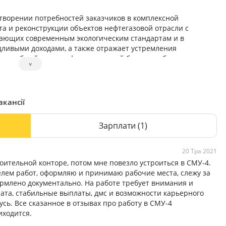
творении потребностей заказчиков в комплексной
та и реконструкции объектов нефтегазовой отрасли с
ающих современным экологическим стандартам и в
ливыми доходами, а также отражает устремления
оспособный диверсифицированный бизнес в области
˅
ценность обществу.
акансії
Зарплати
(1)
20 Тра 2021
роительной конторе, потом мне повезло устроиться в СМУ-4.
елем работ, оформляю и принимаю рабочие места, слежу за
ормлено документально. На работе требует внимания и
лата, стабильные выплаты, дмс и возможности карьерного
усь. Все сказанное в отзывах про работу в СМУ-4
иходится.