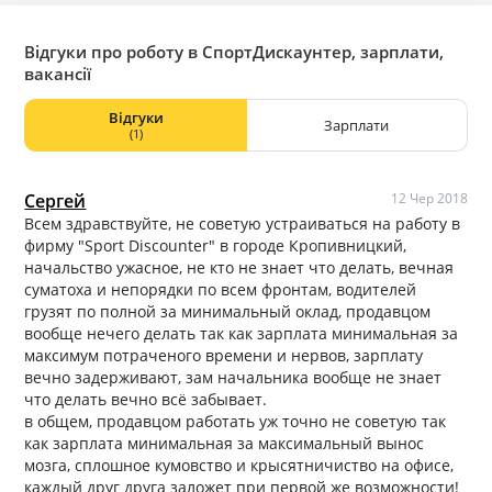
Відгуки про роботу в СпортДискаунтер, зарплати,
вакансії
Відгуки
Зарплати
(1)
Сергей
12 Чер 2018
Всем здравствуйте, не советую устраиваться на работу в
фирму "Sport Discounter" в городе Кропивницкий,
начальство ужасное, не кто не знает что делать, вечная
суматоха и непорядки по всем фронтам, водителей
грузят по полной за минимальный оклад, продавцом
вообще нечего делать так как зарплата минимальная за
максимум потраченого времени и нервов, зарплату
вечно задерживают, зам начальника вообще не знает
что делать вечно всё забывает.
в общем, продавцом работать уж точно не советую так
как зарплата минимальная за максимальный вынос
мозга, сплошное кумовство и крысятничиство на офисе,
каждый друг друга заложет при первой же возможности!