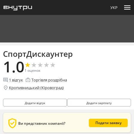
menu
УКР
СпортДискаунтер
1.0
★
★
★
★
★
★
★
★
★
★
1
оценок
comment
enterprise
1
відгук
Торгівля роздрібна
location_on
Кропивницький (Кіровоград)
Додати відгук
Додати зарплату
verified_user
Подати заявку
Ви представник компанії?