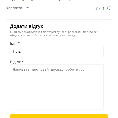
Відповісти
•••
thumb_up
thumb_down
1
Додати відгук
Оцініть роботодавця СпортДискаунтер: розкажіть про плюси,
мінуси, умови роботи та атмосферу в команді.
Ім'я *
Відгук *