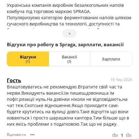
Українська компанія виробник безалкогольних напоїв
комбуча під торговою маркою SPRAGA.
Популяризуємо категорію ферментованих напоїв шляхом
сучасного виробництва та технології, доступності та
безкомпромісного ставлення до якості та безпеки
˅
продуктів, що випускаються.
Виробництво та офіс компанії розташоване у
Відгуки про роботу в Spraga, зарплати, вакансії
Голосіївському районі м.Київ, ст.м.Іподром.
Відгуки
Вакансії
Зарплати
(1)
(3)
Гость
16 Чер 2026
Влаштовуватись не рекомендую.Втратите свій час та
нерви.Викидують вакансії,їм пишеш,дзвониш,а їм
пофіг,реакції нуль.На дзвінки ніколи не відповідають,на
чат теж.Скотське відношення.Якщо приходите самі-
будете крутитись на вулиці довго.Таке відчуття що вони
ховаються і просто шарашкіна кантора.Тим більше що в
них якісь проблеми з податковою.Так що не раджу.
Відповісти
•••
1
thumb_up
thum