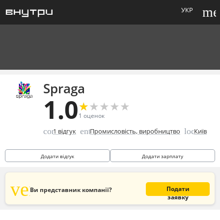
me
УКР
Spraga
1.0
★
★
★
★
★
★
★
★
★
★
1
оценок
comment
enterprise
location_
1
відгук
Промисловість, виробництво
Київ
Додати відгук
Додати зарплату
verified_user
Подати
Ви представник компанії?
заявку