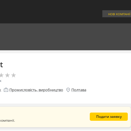
НОВІ КОМПАНІЇ
t
★
★
★
★
★
★
к
enterprise
location_on
к
Промисловість, виробництво
Полтава
Подати заявку
компанії.