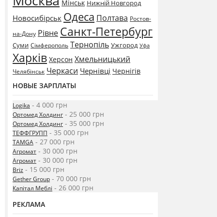
Москва
Мінськ
Нижній Новгород
Одеса
Полтава
Новосибірськ
Ростов-
Санкт-Петербург
Рівне
на-Дону
Тернопіль
Суми
Ужгород
Сімферополь
Уфа
Харків
Хмельницький
Херсон
Черкаси
Чернівці
Чернігів
Челябінськ
НОВЫЕ ЗАРПЛАТЫ
- 4 000 грн
Logika
- 25 000 грн
Ортомед Холдинг
- 35 000 грн
Ортомед Холдинг
- 35 000 грн
ТЕФФГРУПП
- 27 000 грн
TAMGA
- 30 000 грн
Агромат
- 30 000 грн
Агромат
- 15 000 грн
Briz
- 70 000 грн
Gether Group
- 26 000 грн
Капітал Меблі
РЕКЛАМА