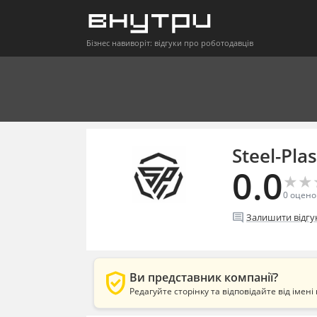
Бізнес навиворіт: відгуки про роботодавців
Steel-Plas
0.0
★
★
★
★
0
оцено
comment
Залишити відгу
verified_user
Ви представник компанії?
Редагуйте сторінку та відповідайте від імені 