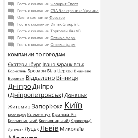
Гость о компании
Фаворит Спорт
Гость о компании
СЭА Электроникс Украина
Олег о компании
Форстор
Гость о компании
Dimax Group int.
Гость о компании
Торговий Дім АВ
Гость о компании
Оптима фарм
Гость о компании
Оптима фарм
КОМПАНИИ ПО ГОРОДАМ
Єкатеринбург
Івано-Франківськ
Бровари
Біла Церква
Бориспіль
Вишневе
Віддалено
Вінниця
Воронеж
Дніпро
Дніпро
(Дніпропетровськ)
Донецьк
Київ
Запоріжжя
Житомир
Кривий Ріг
Кременчук
Краснодар
Кропивницький
Кропивницький (Кіровоград)
Львів
Миколаїв
Луцьк
Луганськ