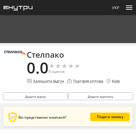
menu
УКР
Стелпако
0.0
★
★
★
★
★
★
★
★
★
★
0
оценок
comment
enterprise
location_on
Залишити відгук
Торгівля оптова
Київ
Додати відгук
Додати зарплату
verified_user
Подати заявку
Ви представник компанії?