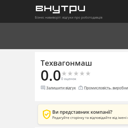
Бізнес навиворіт: відгуки про роботодавців
Техвагонмаш
0.0
★
★
★
★
★
★
★
★
★
★
0
оценок
comment
enterprise
Залишити відгук
Промисловість, виробн
verified_user
Ви представник компанії?
Редагуйте сторінку та відповідайте від імені 