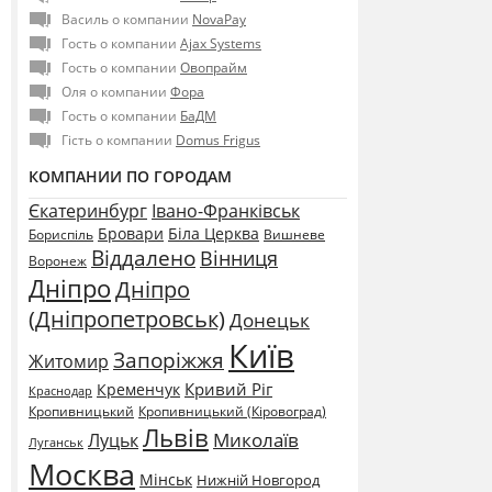
Василь о компании
NovaPay
Гость о компании
Ajax Systems
Гость о компании
Овопрайм
Оля о компании
Фора
Гость о компании
БаДМ
Гість о компании
Domus Frigus
КОМПАНИИ ПО ГОРОДАМ
Єкатеринбург
Івано-Франківськ
Бровари
Біла Церква
Бориспіль
Вишневе
Віддалено
Вінниця
Воронеж
Дніпро
Дніпро
(Дніпропетровськ)
Донецьк
Київ
Запоріжжя
Житомир
Кривий Ріг
Кременчук
Краснодар
Кропивницький
Кропивницький (Кіровоград)
Львів
Миколаїв
Луцьк
Луганськ
Москва
Мінськ
Нижній Новгород