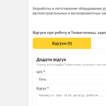
Разработка и изготовление оборудования д
вагоностроительных и вагоноремонтных за
Відгуки про роботу в Техвагонмаш, зарп
Відгуки
(0)
Додати відгук
Оцініть роботодавця Техвагонмаш: розкажіть про плю
Ім'я *
Відгук *