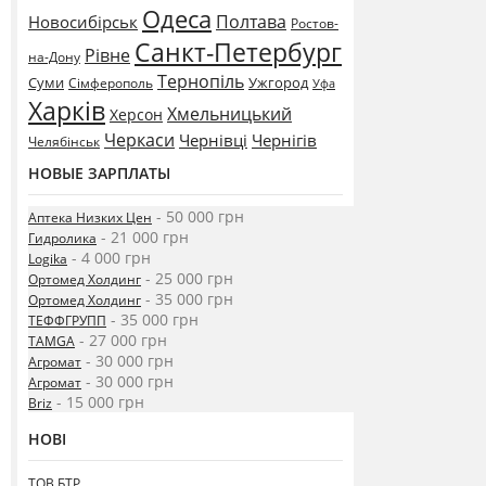
Одеса
Полтава
Новосибірськ
Ростов-
Санкт-Петербург
Рівне
на-Дону
Тернопіль
Суми
Ужгород
Сімферополь
Уфа
Харків
Хмельницький
Херсон
Черкаси
Чернівці
Чернігів
Челябінськ
НОВЫЕ ЗАРПЛАТЫ
- 50 000 грн
Аптека Низких Цен
- 21 000 грн
Гидролика
- 4 000 грн
Logika
- 25 000 грн
Ортомед Холдинг
- 35 000 грн
Ортомед Холдинг
- 35 000 грн
ТЕФФГРУПП
- 27 000 грн
TAMGA
- 30 000 грн
Агромат
- 30 000 грн
Агромат
- 15 000 грн
Briz
НОВІ
ТОВ БТР