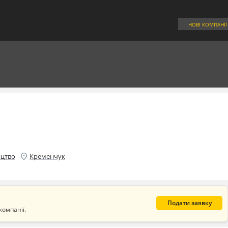
НОВІ КОМПАНІЇ
location_on
ицтво
Кременчук
Подати заявку
компанії.