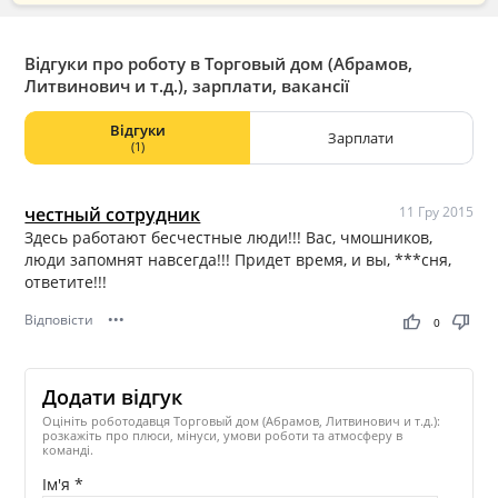
Відгуки про роботу в Торговый дом (Абрамов,
Литвинович и т.д.), зарплати, вакансії
Відгуки
Зарплати
(1)
честный сотрудник
11 Гру 2015
Здесь работают бесчестные люди!!! Вас, чмошников,
люди запомнят навсегда!!! Придет время, и вы, ***сня,
ответите!!!
Відповісти
•••
thumb_up
thumb_down
0
Додати відгук
Оцініть роботодавця Торговый дом (Абрамов, Литвинович и т.д.):
розкажіть про плюси, мінуси, умови роботи та атмосферу в
команді.
Ім'я *