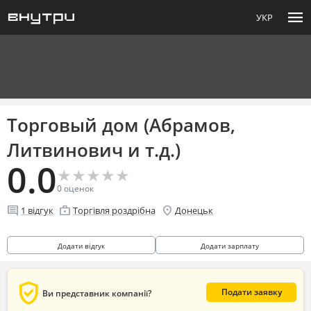
menu
УКР
Торговый дом (Абрамов,
Литвинович и т.д.)
0.0
★
★
★
★
★
★
★
★
★
★
0
оценок
comment
enterprise
location_on
1
відгук
Торгівля роздрібна
Донецьк
Додати відгук
Додати зарплату
verified_user
Подати заявку
Ви представник компанії?