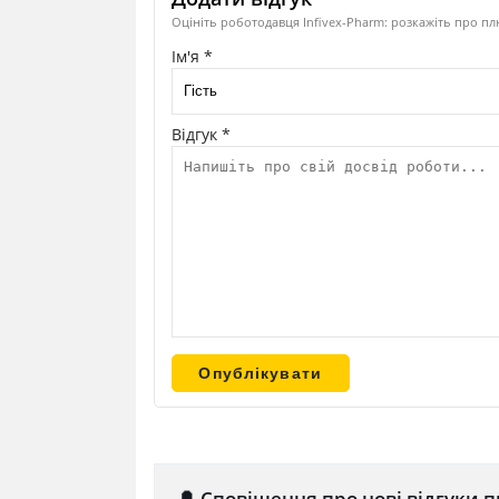
Оцініть роботодавця Infivex-Pharm: розкажіть про пл
Ім'я *
Відгук *
🔔 Сповіщення про нові відгуки п