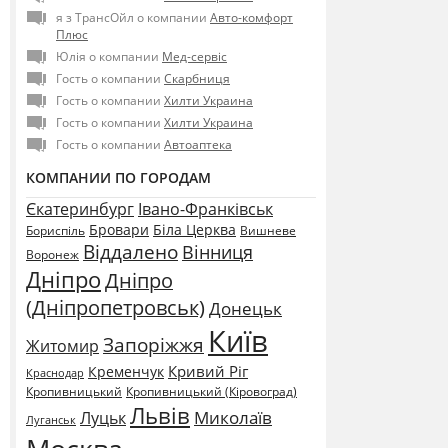
я з ТрансОйл о компании
Авто-комфорт
Плюс
Юлія о компании
Мед-сервіс
Гость о компании
Скарбниця
Гость о компании
Хилти Украина
Гость о компании
Хилти Украина
Гость о компании
Автоаптека
КОМПАНИИ ПО ГОРОДАМ
Єкатеринбург
Івано-Франківськ
Бровари
Біла Церква
Бориспіль
Вишневе
Віддалено
Вінниця
Воронеж
Дніпро
Дніпро
(Дніпропетровськ)
Донецьк
Київ
Запоріжжя
Житомир
Кривий Ріг
Кременчук
Краснодар
Кропивницький
Кропивницький (Кіровоград)
Львів
Миколаїв
Луцьк
Луганськ