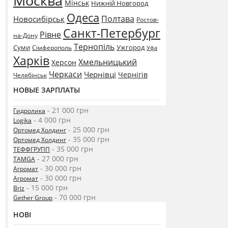
Москва
Мінськ
Нижній Новгород
Одеса
Полтава
Новосибірськ
Ростов-
Санкт-Петербург
Рівне
на-Дону
Тернопіль
Суми
Ужгород
Сімферополь
Уфа
Харків
Хмельницький
Херсон
Черкаси
Чернівці
Чернігів
Челябінськ
НОВЫЕ ЗАРПЛАТЫ
- 21 000 грн
Гидролика
- 4 000 грн
Logika
- 25 000 грн
Ортомед Холдинг
- 35 000 грн
Ортомед Холдинг
- 35 000 грн
ТЕФФГРУПП
- 27 000 грн
TAMGA
- 30 000 грн
Агромат
- 30 000 грн
Агромат
- 15 000 грн
Briz
- 70 000 грн
Gether Group
НОВІ