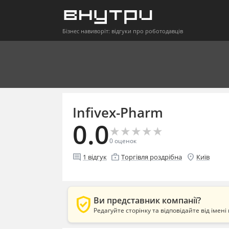
Бізнес навиворіт: відгуки про роботодавців
Infivex-Pharm
0.0
★
★
★
★
★
★
★
★
★
★
0
оценок
comment
enterprise
location_on
1
відгук
Торгівля роздрібна
Київ
verified_user
Ви представник компанії?
Редагуйте сторінку та відповідайте від імені 