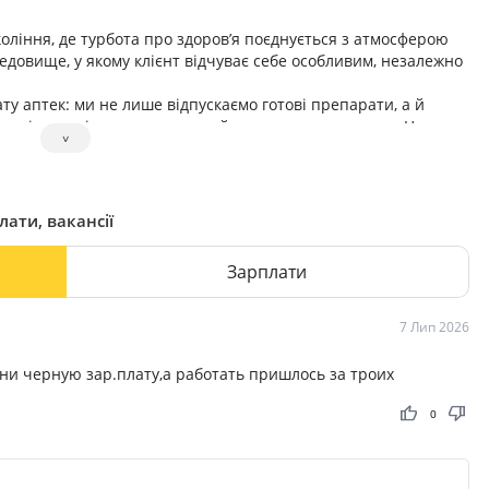
коління, де турбота про здоров’я поєднується з атмосферою
едовище, у якому клієнт відчуває себе особливим, незалежно
ту аптек: ми не лише відпускаємо готові препарати, а й
ндивідуальні рецептури за найвищими стандартами. Це
˅
ння, які роблять лікування більш ефективним і водночас
лати, вакансії
Зарплати
7 Лип 2026
и черную зар.плату,а работать пришлось за троих
thumb_up
thumb_down
0