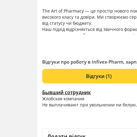
The Art of Pharmacy — це простір нового по
високого класу та довіри. Ми створюємо сер
від статусу чи бюджету.
Наш підхід відрізняється від звичного форма
маємо власне виробництво, де створюємо і
дозволяє пропонувати персоналізовані ріше
доступним.
Відгуки про роботу в Infivex-Pharm, зарп
Відгуки
(1)
Бывший сотрудник
Жлобская компания
Не выплачивают при увольнении ни белую,н
Додати відгук