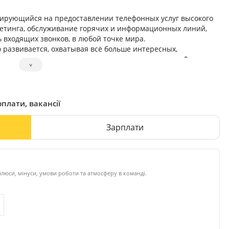
зирующийся на предоставлении телефонных услуг высокого
кетинга, обслуживание горячих и информационных линий,
входящих звонков, в любой точке мира.
 развивается, охватывая всё больше интересных,
нас появляются новые и перспективные вакансии. Для
˅
риятные голоса и светлые головы.
рплати, вакансії
Зарплати
люси, мінуси, умови роботи та атмосферу в команді.