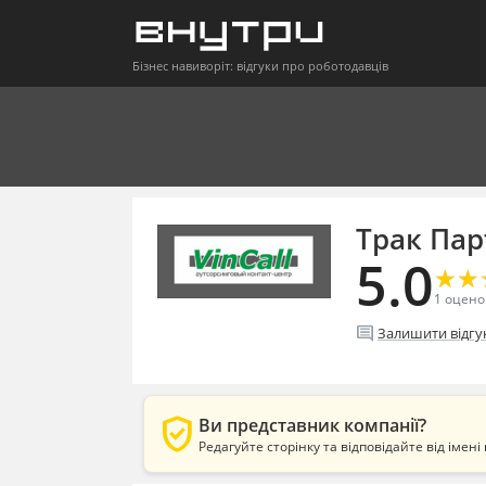
Бізнес навиворіт: відгуки про роботодавців
Tрак Пар
5.0
★
★
★
★
1
оцено
comment
Залишити відгу
verified_user
Ви представник компанії?
Редагуйте сторінку та відповідайте від імені 