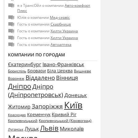
я з ТрансОйл о компании
Авто-комфорт
Плюс
Юлія о компании
Мед-сервіс
Гость о компании
Скарбниця
Гость о компании
Хилти Украина
Гость о компании
Хилти Украина
Гость о компании
Автоаптека
КОМПАНИИ ПО ГОРОДАМ
Єкатеринбург
Івано-Франківськ
Бровари
Біла Церква
Бориспіль
Вишневе
Віддалено
Вінниця
Воронеж
Дніпро
Дніпро
(Дніпропетровськ)
Донецьк
Київ
Запоріжжя
Житомир
Кривий Ріг
Кременчук
Краснодар
Кропивницький
Кропивницький (Кіровоград)
Львів
Миколаїв
Луцьк
Луганськ