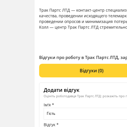
Tрак Партс ЛТД — контакт-центр специали
качества, проведении исходящего телемар
проведении опросов и минимизация потерь 
Колл — центр Трак Партс ЛТД стремительно
международных проектов, с каждым днем у 
поддержки и работы проектов, нам нужны п
Відгуки про роботу в Tрак Партс ЛТД, за
Відгуки
(0)
Додати відгук
Оцініть роботодавця Tрак Партс ЛТД: розкажіть про п
Ім'я *
Відгук *