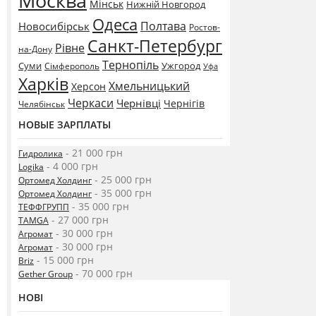
Москва
Мінськ
Нижній Новгород
Одеса
Полтава
Новосибірськ
Ростов-
Санкт-Петербург
Рівне
на-Дону
Тернопіль
Суми
Ужгород
Сімферополь
Уфа
Харків
Хмельницький
Херсон
Черкаси
Чернівці
Чернігів
Челябінськ
НОВЫЕ ЗАРПЛАТЫ
- 21 000 грн
Гидролика
- 4 000 грн
Logika
- 25 000 грн
Ортомед Холдинг
- 35 000 грн
Ортомед Холдинг
- 35 000 грн
ТЕФФГРУПП
- 27 000 грн
TAMGA
- 30 000 грн
Агромат
- 30 000 грн
Агромат
- 15 000 грн
Briz
- 70 000 грн
Gether Group
НОВІ