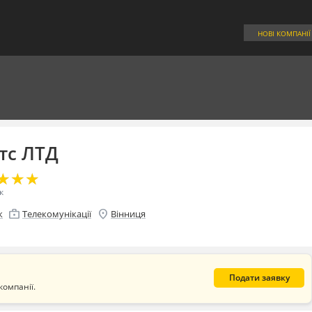
НОВІ КОМПАНІЇ
тс ЛТД
★
★
★
★
★
★
к
enterprise
location_on
к
Телекомунікації
Вінниця
Подати заявку
компанії.