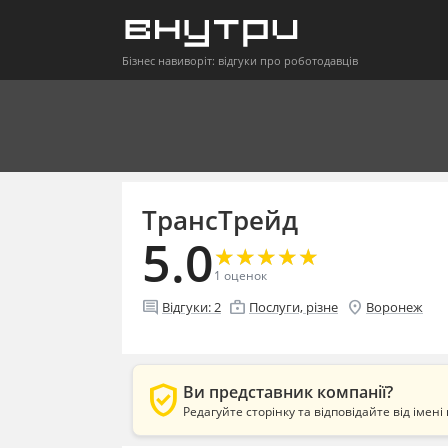
Бізнес навиворіт: відгуки про роботодавців
ТрансТрейд
5.0
★
★
★
★
★
★
★
★
★
★
1
оценок
comment
enterprise
location_on
Відгуки:
2
Послуги, різне
Воронеж
verified_user
Ви представник компанії?
Редагуйте сторінку та відповідайте від імені 