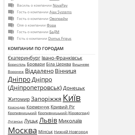
Василь о компании
NovaPay
Гость о компании
Ajax Systems
Гость о компании
Овопрайм
Оля о компании
Фора
Гость о компании
БаДМ
Гість о компании
Domus Frigus
КОМПАНИИ ПО ГОРОДАМ
Єкатеринбург
Івано-Франківськ
Бровари
Біла Церква
Бориспіль
Вишневе
Віддалено
Вінниця
Воронеж
Дніпро
Дніпро
(Дніпропетровськ)
Донецьк
Київ
Запоріжжя
Житомир
Кривий Ріг
Кременчук
Краснодар
Кропивницький
Кропивницький (Кіровоград)
Львів
Миколаїв
Луцьк
Луганськ
Москва
Мінськ
Нижній Новгород