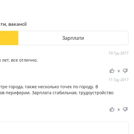
ти, вакансії
Зарплати
19 Гру 2017
 лет, все отлично.
thumb_up
thumb_down
0
11 Гру 2017
ре города, также несколько точек по городу. В
ов периферии. Зарплата стабильная, трудоустройство
thumb_up
thumb_down
0