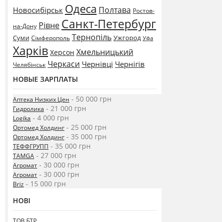
Одеса
Полтава
Новосибірськ
Ростов-
Санкт-Петербург
Рівне
на-Дону
Тернопіль
Суми
Ужгород
Сімферополь
Уфа
Харків
Хмельницький
Херсон
Черкаси
Чернівці
Чернігів
Челябінськ
НОВЫЕ ЗАРПЛАТЫ
- 50 000 грн
Аптека Низких Цен
- 21 000 грн
Гидролика
- 4 000 грн
Logika
- 25 000 грн
Ортомед Холдинг
- 35 000 грн
Ортомед Холдинг
- 35 000 грн
ТЕФФГРУПП
- 27 000 грн
TAMGA
- 30 000 грн
Агромат
- 30 000 грн
Агромат
- 15 000 грн
Briz
НОВІ
ТОВ БТР