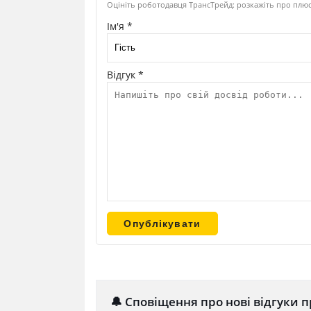
Оцініть роботодавця ТрансТрейд: розкажіть про плюс
Ім'я *
Відгук *
🔔 Сповіщення про нові відгуки п