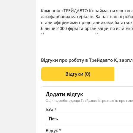
Компанія «ТРЕЙДАВТО К» займається оптово-
лакофарбових матеріалів. За час нашої роб
стали офіційними представниками багатьох
більше 2 000 фірм та організацій по всій Укр
Наш досвід — це гарантія Вашого успішного 
Відгуки про роботу в Трейдавто К, зарпл
Відгуки
(0)
Додати відгук
Оцініть роботодавця Трейдавто К: розкажіть про плюс
Ім'я *
Відгук *