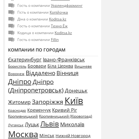
Гость о компании
Укрлендфарминг
Гість о компании
Копійочка
Діна о компании
Koditsa.kz
Гость о компании
Техно Ёж
Кодица о компании
Koditsa.kz
Гость о компании
Fillin
КОМПАНИИ ПО ГОРОДАМ
Єкатеринбург
Івано-Франківськ
Бровари
Біла Церква
Бориспіль
Вишневе
Віддалено
Вінниця
Воронеж
Дніпро
Дніпро
(Дніпропетровськ)
Донецьк
Київ
Запоріжжя
Житомир
Кривий Ріг
Кременчук
Краснодар
Кропивницький
Кропивницький (Кіровоград)
Львів
Миколаїв
Луцьк
Луганськ
Москва
Мінськ
Нижній Новгород