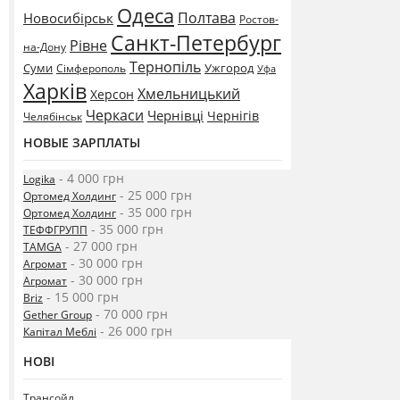
Одеса
Полтава
Новосибірськ
Ростов-
Санкт-Петербург
Рівне
на-Дону
Тернопіль
Суми
Ужгород
Сімферополь
Уфа
Харків
Хмельницький
Херсон
Черкаси
Чернівці
Чернігів
Челябінськ
НОВЫЕ ЗАРПЛАТЫ
- 4 000 грн
Logika
- 25 000 грн
Ортомед Холдинг
- 35 000 грн
Ортомед Холдинг
- 35 000 грн
ТЕФФГРУПП
- 27 000 грн
TAMGA
- 30 000 грн
Агромат
- 30 000 грн
Агромат
- 15 000 грн
Briz
- 70 000 грн
Gether Group
- 26 000 грн
Капітал Меблі
НОВІ
Трансойл