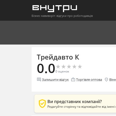
Бізнес навиворіт: відгуки про роботодавців
Трейдавто К
0.0
★
★
★
★
★
★
★
★
★
★
0
оценок
comment
enterprise
location_on
Залишити відгук
Торгівля оптова
Він
verified_user
Ви представник компанії?
Редагуйте сторінку та відповідайте від імені 