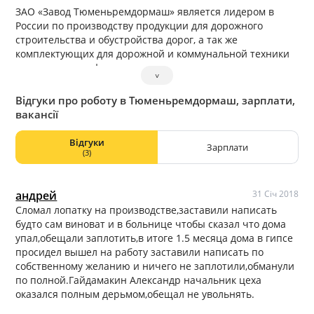
ЗАО «Завод Тюменьремдормаш» является лидером в
России по производству продукции для дорожного
строительства и обустройства дорог, а так же
комплектующих для дорожной и коммунальной техники
различного профиля.
˅
Відгуки про роботу в Тюменьремдормаш, зарплати,
вакансії
Відгуки
Зарплати
(3)
андрей
31 Січ 2018
Сломал лопатку на производстве,заставили написать
будто сам виноват и в больнице чтобы сказал что дома
упал,обещали заплотить,в итоге 1.5 месяца дома в гипсе
просидел вышел на работу заставили написать по
собственному желанию и ничего не заплотили,обманули
по полной.Гайдамакин Александр начальник цеха
оказался полным дерьмом,обещал не увольнять.