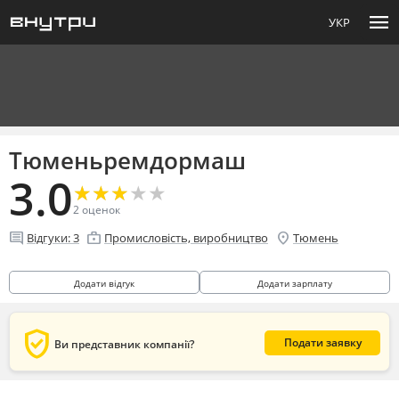
menu
УКР
Тюменьремдормаш
3.0
★
★
★
★
★
★
★
★
★
★
2
оценок
comment
enterprise
location_on
Відгуки:
3
Промисловість, виробництво
Тюмень
Додати відгук
Додати зарплату
verified_user
Подати заявку
Ви представник компанії?