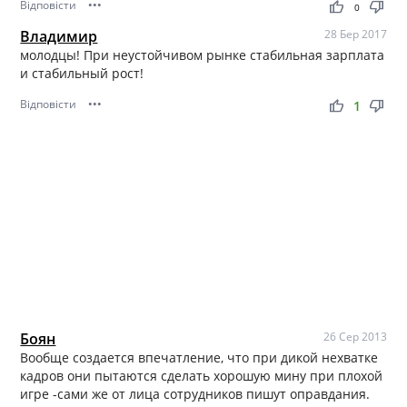
Відповісти
•••
thumb_up
thumb_down
0
Владимир
28 Бер 2017
молодцы! При неустойчивом рынке стабильная зарплата
и стабильный рост!
Відповісти
•••
thumb_up
thumb_down
1
Боян
26 Сер 2013
Вообще создается впечатление, что при дикой нехватке
кадров они пытаются сделать хорошую мину при плохой
игре -сами же от лица сотрудников пишут оправдания.