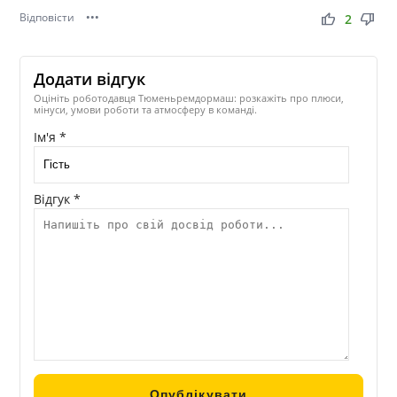
Відповісти
•••
thumb_up
thumb_down
2
Додати відгук
Оцініть роботодавця Тюменьремдормаш: розкажіть про плюси,
мінуси, умови роботи та атмосферу в команді.
Ім'я *
Відгук *