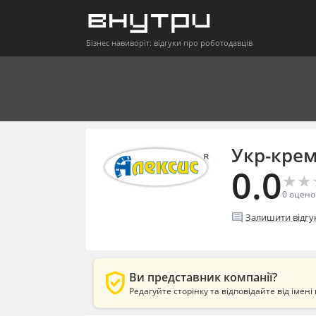
Бізнес навиворіт: відгуки про роботодавців
Укр-крем
0.0
★
★
★
★
0
оцено
comment
Залишити відгу
verified_user
Ви представник компанії?
Редагуйте сторінку та відповідайте від імені 