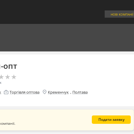
НОВІ КОМПАНІЇ
-опт
★
★
★
★
★
★
к
location_on
enterprise
,
к
Торгівля оптова
Кременчук
Полтава
Подати заявку
компанії.