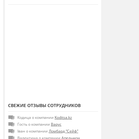
СВЕЖИЕ ОТЗЫВЫ СОТРУДНИКОВ
Кодица о компании
Koditsa.kz
Гость о компании
Варус
Іван о компании
Ломбард “Сейф”
Валентина о компании
Апельмон