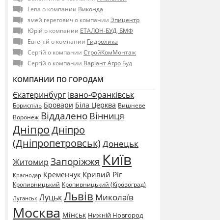
Lena о компании
Виконда
змей герегович о компании
Эпицентр
Юрій о компании
ЕТАЛОН-БУД, БМФ
Евгеній о компании
Гидролика
Сергій о компании
СтройКомМонтаж
Сергій о компании
Варіант Агро Буд
КОМПАНИИ ПО ГОРОДАМ
Єкатеринбург
Івано-Франківськ
Бровари
Біла Церква
Бориспіль
Вишневе
Віддалено
Вінниця
Воронеж
Дніпро
Дніпро
(Дніпропетровськ)
Донецьк
Київ
Запоріжжя
Житомир
Кривий Ріг
Кременчук
Краснодар
Кропивницький
Кропивницький (Кіровоград)
Львів
Миколаїв
Луцьк
Луганськ
Москва
Мінськ
Нижній Новгород