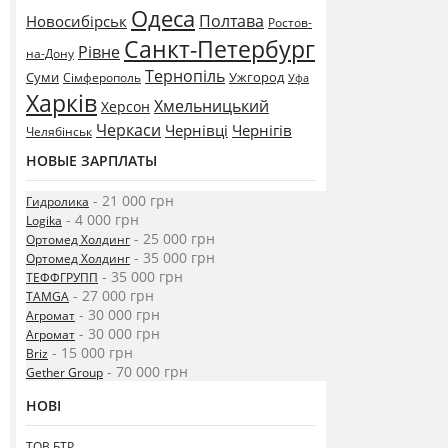
Одеса
Полтава
Новосибірськ
Ростов-
Санкт-Петербург
Рівне
на-Дону
Тернопіль
Суми
Ужгород
Сімферополь
Уфа
Харків
Хмельницький
Херсон
Черкаси
Чернівці
Чернігів
Челябінськ
НОВЫЕ ЗАРПЛАТЫ
- 21 000 грн
Гидролика
- 4 000 грн
Logika
- 25 000 грн
Ортомед Холдинг
- 35 000 грн
Ортомед Холдинг
- 35 000 грн
ТЕФФГРУПП
- 27 000 грн
TAMGA
- 30 000 грн
Агромат
- 30 000 грн
Агромат
- 15 000 грн
Briz
- 70 000 грн
Gether Group
НОВІ
ТОВ БТР