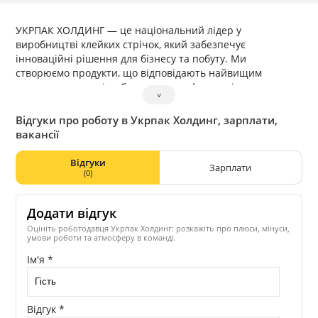
УКРПАК ХОЛДИНГ — це національний лідер у
виробництві клейких стрічок, який забезпечує
інноваційні рішення для бізнесу та побуту. Ми
створюємо продукти, що відповідають найвищим
стандартам якості, забезпечуючи ефективність,
˅
надійність і довговічність у кожній сфері застосування.
Завдяки сучасним технологіям і професійній команді ми
Відгуки про роботу в Укрпак Холдинг, зарплати,
задовольняємо потреби наших клієнтів у різноманітних
вакансії
галузях, від промисловості до творчих і побутових задач,
пропонуючи широкий асортимент стрічок для будь-яких
Відгуки
Зарплати
умов та викликів.
(0)
Додати відгук
Оцініть роботодавця Укрпак Холдинг: розкажіть про плюси, мінуси,
умови роботи та атмосферу в команді.
Ім'я *
Відгук *