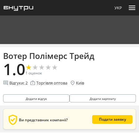
menu
УКР
Вотер Полімерс Трейд
1.0
★
★
★
★
★
★
★
★
★
★
1
оценок
comment
enterprise
location_on
Відгуки:
2
Торгівля оптова
Київ
Додати відгук
Додати зарплату
verified_user
Подати заявку
Ви представник компанії?