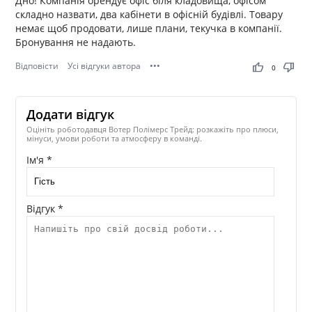
Дно! Компанія орендує офіс біля кладовища, офісом
складно назвати, два кабінети в офісній будівлі. Товару
немає щоб продовати, лише плани, текучка в компанії.
Бронування не надають.
Відповісти
Усі відгуки автора
•••
thumb_up
thumb_down
0
Додати відгук
Оцініть роботодавця Вотер Полімерс Трейд: розкажіть про плюси,
мінуси, умови роботи та атмосферу в команді.
Ім'я *
Відгук *