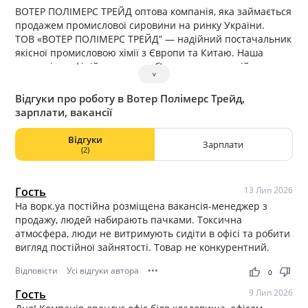
ВОТЕР ПОЛІМЕРС ТРЕЙД оптова компанія, яка займається
продажем промислової сировини на ринку України.
ТОВ «ВОТЕР ПОЛІМЕРС ТРЕЙД” — надійний постачальник
якісної промисловою хімії з Європи та Китаю. Наша
компанія є офіційним дистриб’ютором дисперсій на
˅
водних основі європейського заводу Laiex ,
редиспергованих полімерних порошків ТМ КЕМОХ ,
Відгуки про роботу в Вотер Полімерс Трейд,
високоякісного китайського виробництва, композитних
зарплати, вакансії
матеріалів польських заводі LERG i Sarzyna. На даний
момент наша компанія має більше 200 рішень у вигляді
Відгуки
Зарплати
продуктів, послуг і технологій.
(2)
Гость
13 Лип 2026
На ворк.уа постійна розміщена вакансія-менеджер з
продажу, людей набирають пачками. Токсична
атмосфера, люди не витримують сидіти в офісі та робити
вигляд постійної зайнятості. Товар не конкурентний.
Відповісти
Усі відгуки автора
•••
thumb_up
thumb_down
0
Гость
9 Лип 2026