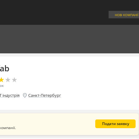
НОВІ КОМПАНІЇ
ab
★
★
★
★
★
★
ок
location_on
T індустрія
Санкт-Петербург
Подати заявку
компанії.