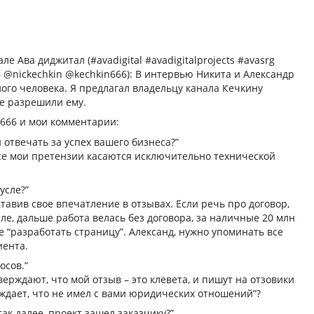
е Ава диджитал (#avadigital #avadigitalprojects #avasrg
 @nickechkin @kechkin666): В интервью Никита и Александр
ого человека. Я предлагал владельцу канала Кечкину
не разрешили ему.
l666 и мои комментарии:
н отвечать за успех вашего бизнеса?”
Все мои претензии касаются исключительно технической
усле?”
тавив свое впечатление в отзывах. Если речь про договор,
ле, дальше работа велась без договора, за наличные 20 млн
 “разработать страницу”. Александ, нужно упоминать все
иента.
осов.”
ерждают, что мой отзыв – это клевета, и пишут на отзовики
дает, что не имел с вами юридических отношений”?
так далее, проект зашел заказчику?”