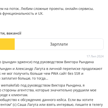
ем на поток. Любим сложные проекты, онлайн-сервисы,
а функциональность и UX.
ти, вакансії
Зарплати
17 Лип 2024
b (рындин эдженси) под руководством Виктора Рындина
Рындин и Александр Лагута в личной переписке продолжают
к не мог получить больше чем PWA сайт без SSR и
 заплатил больше, то тогда…
 wemakefab под руководством Виктора Рындина, я
о стороны агентства, которые значительно ухудшили мое
ходе к клиентам.
общество к обсуждению данного кейса. Если вы хотите
нтом” (с) Саша Лагута или взять интервью, пишите в телегу