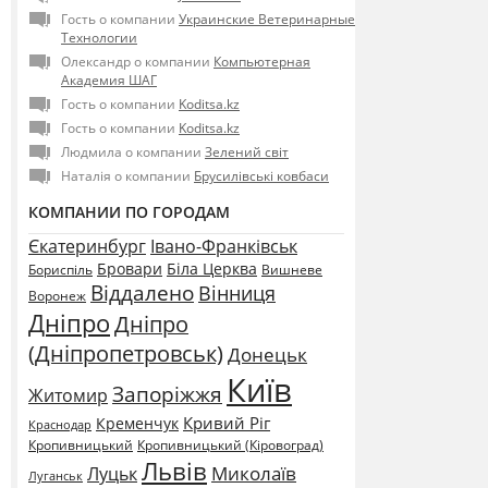
Гость о компании
Украинские Ветеринарные
Технологии
Олександр о компании
Компьютерная
Академия ШАГ
Гость о компании
Koditsa.kz
Гость о компании
Koditsa.kz
Людмила о компании
Зелений світ
Наталія о компании
Брусилівські ковбаси
КОМПАНИИ ПО ГОРОДАМ
Єкатеринбург
Івано-Франківськ
Бровари
Біла Церква
Бориспіль
Вишневе
Віддалено
Вінниця
Воронеж
Дніпро
Дніпро
(Дніпропетровськ)
Донецьк
Київ
Запоріжжя
Житомир
Кривий Ріг
Кременчук
Краснодар
Кропивницький
Кропивницький (Кіровоград)
Львів
Миколаїв
Луцьк
Луганськ