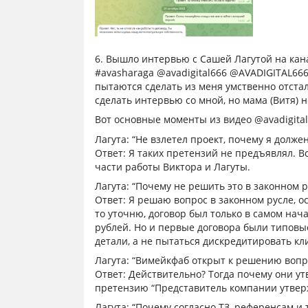
6. Вышло интервью с Сашей Лагутой на канал
#avasharaga @avadigital666 @AVADIGITAL666
пытаются сделать из меня умственно отстал
сделать интервью со мной, но мама (Витя) 
Вот основные моменты из видео @avadigita
Лагута: “Не взлетел проект, почему я долже
Ответ: Я таких претензий не предъявлял. 
части работы Виктора и Лагуты.
Лагута: “Почему не решить это в законном р
Ответ: Я решаю вопрос в законном русле, ос
то уточню, договор был только в самом нача
рублей. Но и первые договора были типовые
детали, а не пытаться дискредитировать кл
Лагута: “Вимейкфаб открыт к решению вопр
Ответ: Действительно? Тогда почему они утв
претензию “Представитель компании утверж
Лагута: “Почему согласно ТЗ, референсам и 