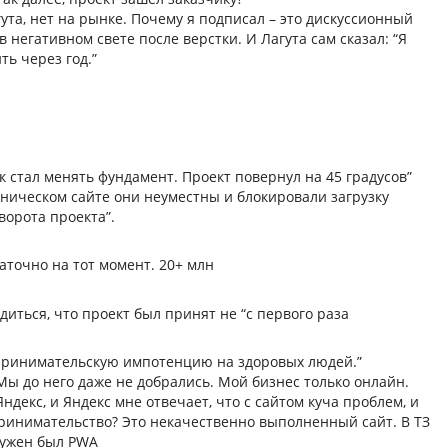
ута, нет на рынке. Почему я подписал – это дискуссионный
в негативном свете после верстки. И Лагута сам сказал: “Я
ть через год.”
ек стал менять фундамент. Проект повернул на 45 градусов”
хническом сайте они неуместны и блокировали загрузку
ворота проекта”.
таточно на тот момент. 20+ млн
диться, что проект был принят не “с первого раза
дпринимательскую импотенцию на здоровых людей.”
ы до него даже не добрались. Мой бизнес только онлайн.
Яндекс, и Яндекс мне отвечает, что с сайтом куча проблем, и
принимательство? Это некачественно выполненный сайт. В ТЗ
нужен был PWA