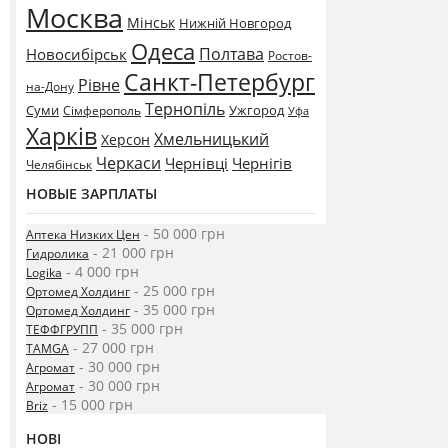
Москва
Мінськ
Нижній Новгород
Одеса
Полтава
Новосибірськ
Ростов-
Санкт-Петербург
Рівне
на-Дону
Тернопіль
Суми
Ужгород
Сімферополь
Уфа
Харків
Хмельницький
Херсон
Черкаси
Чернівці
Чернігів
Челябінськ
НОВЫЕ ЗАРПЛАТЫ
- 50 000 грн
Аптека Низких Цен
- 21 000 грн
Гидролика
- 4 000 грн
Logika
- 25 000 грн
Ортомед Холдинг
- 35 000 грн
Ортомед Холдинг
- 35 000 грн
ТЕФФГРУПП
- 27 000 грн
TAMGA
- 30 000 грн
Агромат
- 30 000 грн
Агромат
- 15 000 грн
Briz
НОВІ